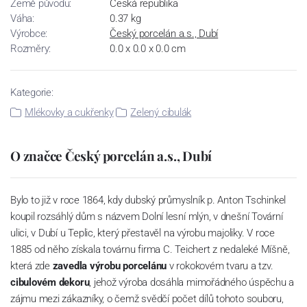
Země původu:
Česká republika
Váha:
0.37 kg
Výrobce:
Český porcelán a.s., Dubí
Rozměry:
0.0 x 0.0 x 0.0 cm
Kategorie:
Mlékovky a cukřenky
Zelený cibulák
O značce Český porcelán a.s., Dubí
Bylo to již v roce 1864, kdy dubský průmyslník p. Anton Tschinkel
koupil rozsáhlý dům s názvem Dolní lesní mlýn, v dnešní Tovární
ulici, v Dubí u Teplic, který přestavěl na výrobu majoliky. V roce
1885 od něho získala továrnu firma C. Teichert z nedaleké Míšně,
která zde
zavedla výrobu porcelánu
v rokokovém tvaru a tzv.
cibulovém dekoru
, jehož výroba dosáhla mimořádného úspěchu a
zájmu mezi zákazníky, o čemž svědčí počet dílů tohoto souboru,