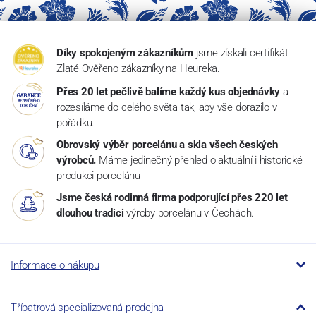
Díky spokojeným zákazníkům
jsme získali certifikát
Zlaté Ověřeno zákazníky na Heureka.
Přes 20 let pečlivě balíme každý kus objednávky
a
rozesíláme do celého světa tak, aby vše dorazilo v
pořádku.
Obrovský výběr porcelánu a skla všech českých
výrobců.
Máme jedinečný přehled o aktuální i historické
produkci porcelánu
Jsme česká rodinná firma podporující přes 220 let
dlouhou tradici
výroby porcelánu v Čechách.
Informace o nákupu
Třípatrová specializovaná prodejna