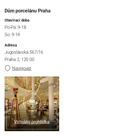
Dům porcelánu Praha
Otevírací doba
Po-Pá: 9-18
So: 9-14
Adresa
Jugoslávská 567/16
Praha 2, 120 00
Navigovat