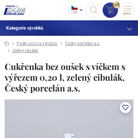
0
CZK
MENU
Kategorie výrobků
Podle vzoru a výrobců
Český porcelán a.s.
Zelený cibulák
Cukřenka bez oušek s víčkem s
výřezem 0,20 l, zelený cibulák,
Český porcelán a.s.