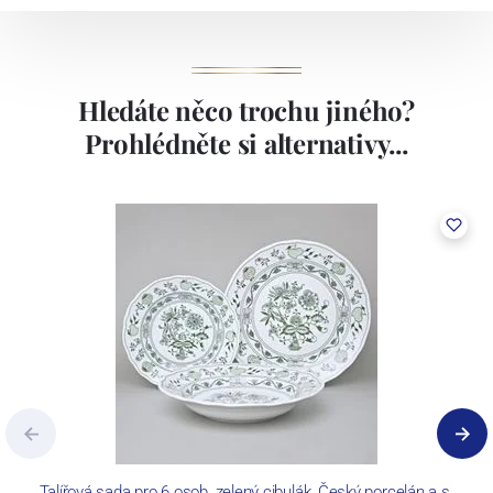
Hledáte něco trochu jiného?
Prohlédněte si alternativy...
Talířová sada pro 6 osob, zelený cibulák, Český porcelán a.s.