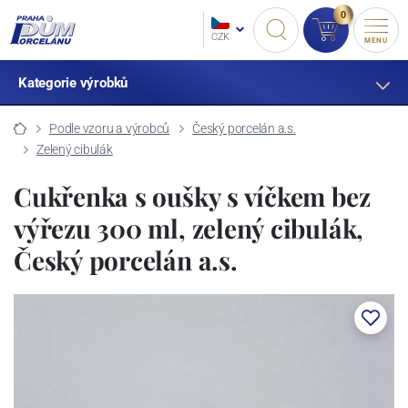
0
CZK
MENU
Kategorie výrobků
Podle vzoru a výrobců
Český porcelán a.s.
Zelený cibulák
Cukřenka s oušky s víčkem bez
výřezu 300 ml, zelený cibulák,
Český porcelán a.s.