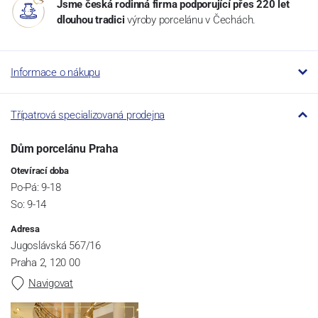
Jsme česká rodinná firma podporující přes 220 let
dlouhou tradici
výroby porcelánu v Čechách.
Informace o nákupu
Třípatrová specializovaná prodejna
Dům porcelánu Praha
Otevírací doba
Po-Pá: 9-18
So: 9-14
Adresa
Jugoslávská 567/16
Praha 2, 120 00
Navigovat