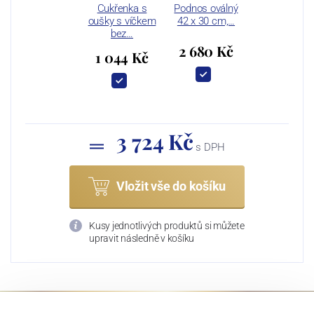
Cukřenka s
Podnos oválný
oušky s víčkem
42 x 30 cm,…
bez…
2 680 Kč
1 044 Kč
3 724 Kč
s DPH
Vložit vše do košíku
Kusy jednotlivých produktů si můžete
upravit následně v košíku