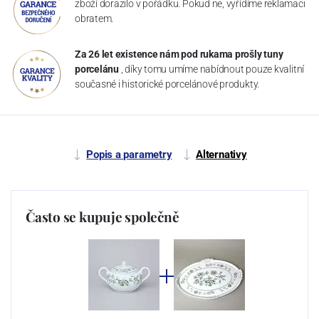
zboží dorazilo v pořádku. Pokud ne, vyřídíme reklamaci
obratem.
Za 26 let existence nám pod rukama prošly tuny
porcelánu
, díky tomu umíme nabídnout pouze kvalitní
současné i historické porcelánové produkty.
Popis a parametry
Alternativy
Často se kupuje společně