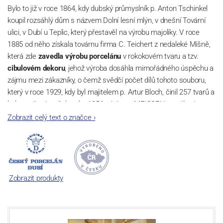
Bylo to již v roce 1864, kdy dubský průmyslník p. Anton Tschinkel
koupil rozsáhlý dům s názvem Dolní lesní mlýn, v dnešní Tovární
ulici, v Dubí u Teplic, který přestavěl na výrobu majoliky. V roce
1885 od něho získala továrnu firma C. Teichert z nedaleké Míšně,
která zde
zavedla výrobu porcelánu
v rokokovém tvaru a tzv.
cibulovém dekoru
, jehož výroba dosáhla mimořádného úspěchu a
zájmu mezi zákazníky, o čemž svědčí počet dílů tohoto souboru,
který v roce 1929, kdy byl majitelem p. Artur Bloch, činil 257 tvarů a
byl označován až do roku 1956 nápisem MEISSEN v oválovém
rámečku.
Zobrazit celý text o značce
›
Dnes, kdy čtete tento úvod, nese firma název
Český porcelán
a
počet jeho dílů v cibulovém provedení je 850 tvarů. Tyto výrobky
jsou garantovány Asociací sklářského a keramického průmyslu
České republiky jako „
Český výrobek
“.
Zobrazit produkty