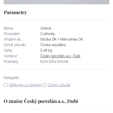
Parametry
Barva:
Zelená
Provedení:
Cukřenky
Vhodné do:
Myčka OK + Mikrovlnka OK
Země původu:
Česká republika
Váha:
0.44 kg
Výrobce:
Český porcelán a.s., Dubí
Rozměry:
0.0 x 0.0 x 0.0 cm
Kategorie:
Mlékovky a cukřenky
Zelený cibulák
O značce Český porcelán a.s., Dubí