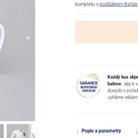
kompletu s
podšálkem Baňák
Každý kus obje
balíme
, aby k 
dorazilo v pořá
vyřídíme reklam
Popis a parametry