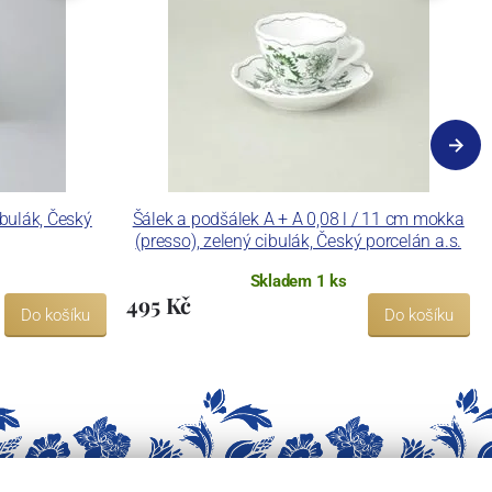
ibulák, Český
Šálek a podšálek A + A 0,08 l / 11 cm mokka
(presso), zelený cibulák, Český porcelán a.s.
Skladem 1 ks
495 Kč
Do košíku
Do košíku