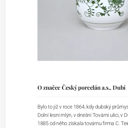
O značce Český porcelán a.s., Dubí
Bylo to již v roce 1864, kdy dubský průmy
Dolní lesní mlýn, v dnešní Tovární ulici, v 
1885 od něho získala továrnu firma C. Tei