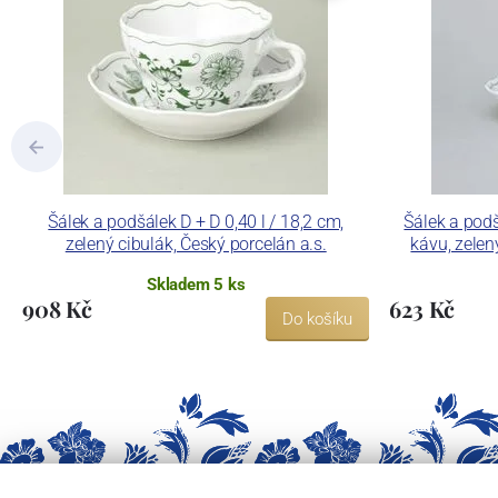
Šálek a podšálek D + D 0,40 l / 18,2 cm,
Šálek a podš
zelený cibulák, Český porcelán a.s.
kávu, zelen
Skladem 5 ks
908 Kč
623 Kč
Do košíku