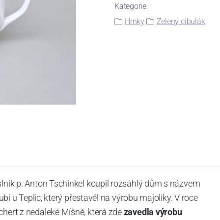
Kategorie:
Hrnky
Zelený cibulák
slník p. Anton Tschinkel koupil rozsáhlý dům s názvem
Dubí u Teplic, který přestavěl na výrobu majoliky. V roce
chert z nedaleké Míšně, která zde
zavedla výrobu