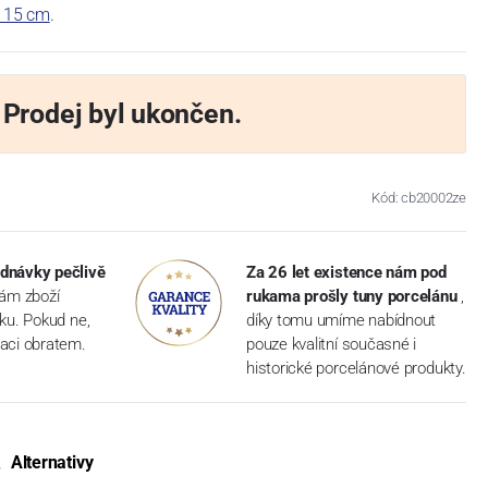
 15 cm
.
Prodej byl ukončen.
Kód: cb20002ze
dnávky pečlivě
Za 26 let existence nám pod
vám zboží
rukama prošly tuny porcelánu
,
dku. Pokud ne,
díky tomu umíme nabídnout
aci obratem.
pouze kvalitní současné i
historické porcelánové produkty.
Alternativy