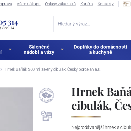
oprava
Vše o nákupu
Ohlasy zákazníků
Kariéra
Kontakty
05 314
, So 9-14
Skleněné
Doplňky do domácnosti
í
nádobí a vázy
a kuchyně
Hrnek Baňák 300 ml, zelený cibulák, Český porcelán a.s.
Hrnek Baňá
cibulák, Če
Nejprodávanější hrnek s cibu