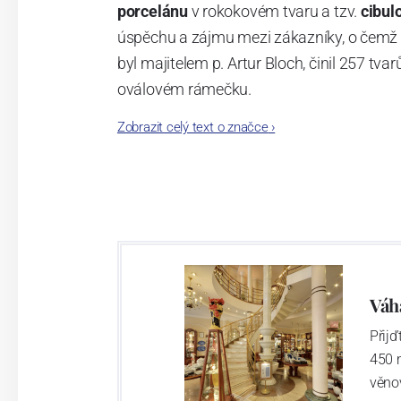
porcelánu
v rokokovém tvaru a tzv.
cibul
úspěchu a zájmu mezi zákazníky, o čemž s
byl majitelem p. Artur Bloch, činil 257 
oválovém rámečku.
Zobrazit celý text o značce
›
Dnes, kdy čtete tento úvod, nese firma n
provedení je 850 tvarů. Tyto výrobky jso
průmyslu České republiky jako „
Český výr
Váh
Přij
450 
věno