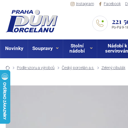
Instagram
Facebook
D
221 5
Po-Pá 9-18
Stolní
Nádobí k
Novinky
Soupravy
nádobí
servírován
Podle vzoru a výrobců
Český porcelán a.s.
Zelený cibulák