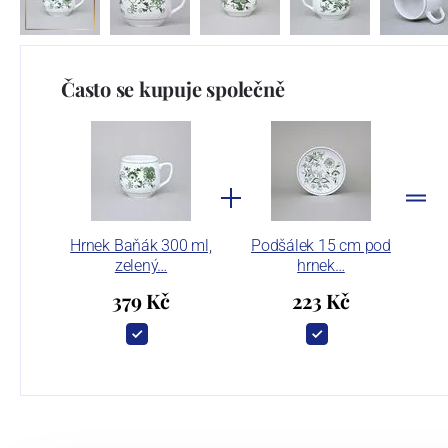
Často se kupuje společně
Hrnek Baňák 300 ml,
Podšálek 15 cm pod
zelený…
hrnek…
379 Kč
223 Kč