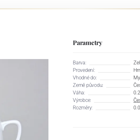
Parametry
Barva:
Ze
Provedení:
Hrn
Vhodné do:
My
Země původu:
Če
Váha:
0.
Výrobce:
Čes
Rozměry:
0.0