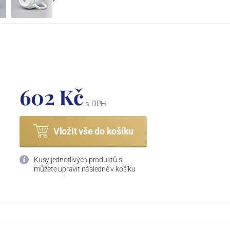
602 Kč
s DPH
Vložit vše do košíku
Kusy jednotlivých produktů si
můžete upravit následně v košíku