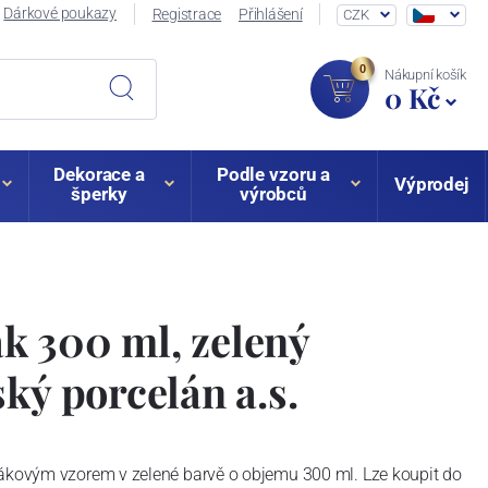
Dárkové poukazy
Registrace
Přihlášení
CZK
0
Nákupní košík
0 Kč
Dekorace a
Podle vzoru a
Výprodej
šperky
výrobců
k 300 ml, zelený
ský porcelán a.s.
lákovým vzorem v zelené barvě o objemu 300 ml. Lze koupit do