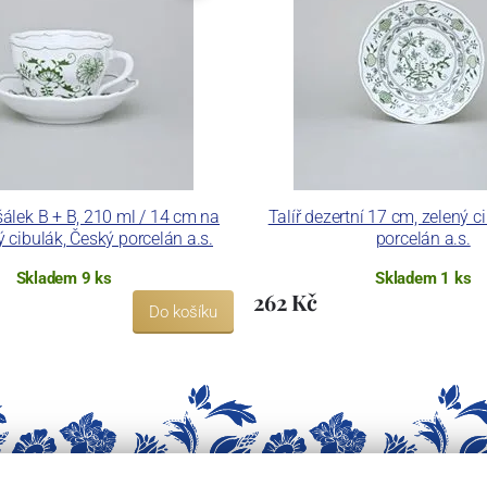
álek B + B, 210 ml / 14 cm na
Talíř dezertní 17 cm, zelený c
ý cibulák, Český porcelán a.s.
porcelán a.s.
Skladem 9 ks
Skladem 1 ks
262 Kč
Do košíku