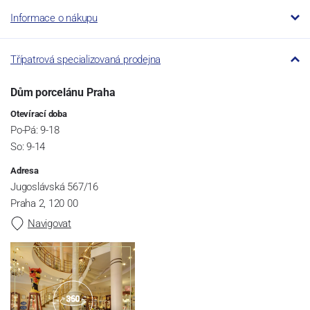
Informace o nákupu
Třípatrová specializovaná prodejna
Dům porcelánu Praha
Otevírací doba
Po-Pá: 9-18
So: 9-14
Adresa
Jugoslávská 567/16
Praha 2, 120 00
Navigovat