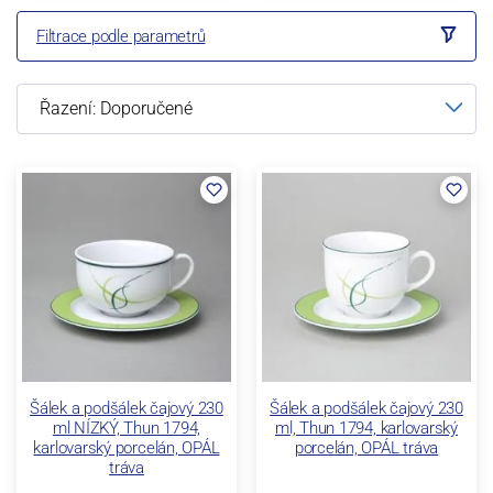
Filtrace podle parametrů
Šálek a podšálek čajový 230
Šálek a podšálek čajový 230
ml NÍZKÝ, Thun 1794,
ml, Thun 1794, karlovarský
karlovarský porcelán, OPÁL
porcelán, OPÁL tráva
tráva