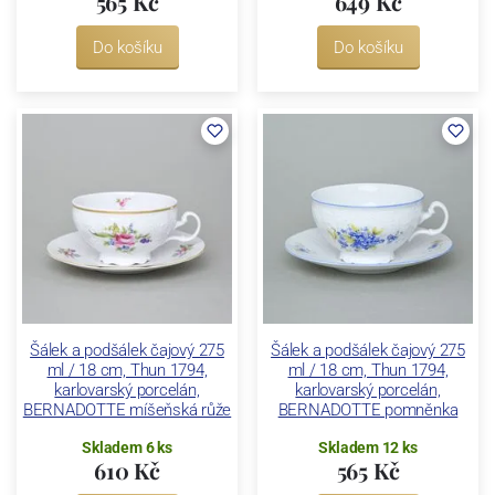
565 Kč
649 Kč
Do košíku
Do košíku
Šálek a podšálek čajový 275
Šálek a podšálek čajový 275
ml / 18 cm, Thun 1794,
ml / 18 cm, Thun 1794,
karlovarský porcelán,
karlovarský porcelán,
BERNADOTTE míšeňská růže
BERNADOTTE pomněnka
Skladem 6 ks
Skladem 12 ks
610 Kč
565 Kč