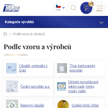
0
CZK
MENU
Kategorie výrobků
Podle vzoru a výrobců
Podle vzoru a výrobců
Cibulák, originální z
Thun karlovarský
Dubí
porcelán
Dětské porcelánové
Český porcelán a.s.
jídelní sady, hrnky,
misky, talíře
Barevný cibulák
Goebel Artis Orbis