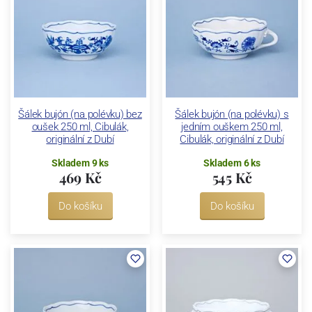
Šálek bujón (na polévku) bez
Šálek bujón (na polévku) s
oušek 250 ml, Cibulák,
jedním ouškem 250 ml,
originální z Dubí
Cibulák, originální z Dubí
Skladem 9 ks
Skladem 6 ks
469 Kč
545 Kč
Do košíku
Do košíku