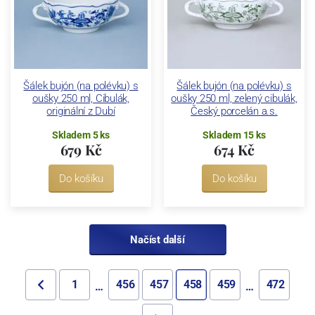
Šálek bujón (na polévku) s
Šálek bujón (na polévku) s
oušky 250 ml, Cibulák,
oušky 250 ml, zelený cibulák,
originální z Dubí
Český porcelán a.s.
Skladem 5 ks
Skladem 15 ks
679 Kč
674 Kč
Do košíku
Do košíku
Načíst další
1
456
457
458
459
472
…
…