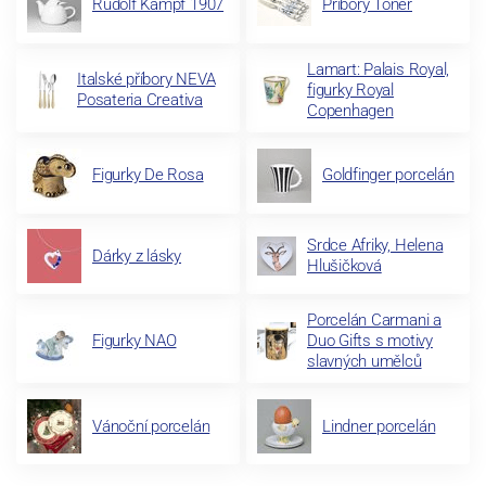
Rudolf Kampf 1907
Příbory Toner
Lamart: Palais Royal,
Italské příbory NEVA
figurky Royal
Posateria Creativa
Copenhagen
Figurky De Rosa
Goldfinger porcelán
Srdce Afriky, Helena
Dárky z lásky
Hlušičková
Porcelán Carmani a
Figurky NAO
Duo Gifts s motivy
slavných umělců
Vánoční porcelán
Lindner porcelán