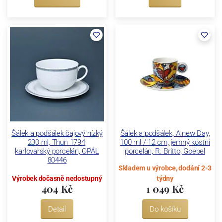
Šálek a podšálek čajový nízký
Šálek a podšálek, A new Day,
230 ml, Thun 1794,
100 ml / 12 cm, jemný kostní
karlovarský porcelán, OPÁL
porcelán, R. Britto, Goebel
80446
Skladem u výrobce, dodání 2-3
Výrobek dočasně nedostupný
týdny
404 Kč
1 049 Kč
Detail
Do košíku