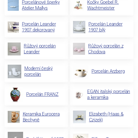
Porcelánové šperky
Kočky Goebel R.
Atelier Mallys
Wachtmeister
Porcelán Leander
Porcelán Leander
1907 dekorovaný
1907 bílý
Růžový porcelán
Růžový porcelán z
Leander
Chodova
Moderní český
Porcelán Arzberg
porcelán
EGAN italský porcelán
Porcelán FRANZ
a keramika
Keramika Eurocera
Elizabeth (Haas &
Bechyně
Czjzek)