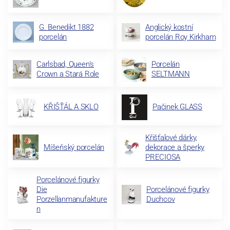
G. Benedikt 1882
Anglický kostní
porcelán
porcelán Roy Kirkham
Carlsbad, Queen's
Porcelán
Crown a Stará Role
SELTMANN
KŘIŠŤÁL A SKLO
Pačinek GLASS
Křišťalové dárky,
Míšeňský porcelán
dekorace a šperky
PRECIOSA
Porcelánové figurky
Die
Porcelánové figurky
Porzellanmanufakture
Duchcov
n