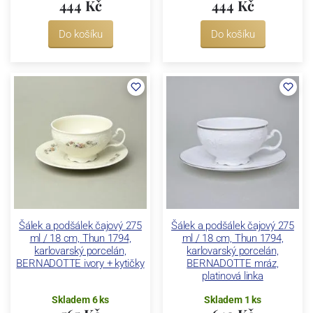
444 Kč
444 Kč
Do košíku
Do košíku
Šálek a podšálek čajový 275
Šálek a podšálek čajový 275
ml / 18 cm, Thun 1794,
ml / 18 cm, Thun 1794,
karlovarský porcelán,
karlovarský porcelán,
BERNADOTTE ivory + kytičky
BERNADOTTE mráz,
platinová linka
Skladem 6 ks
Skladem 1 ks