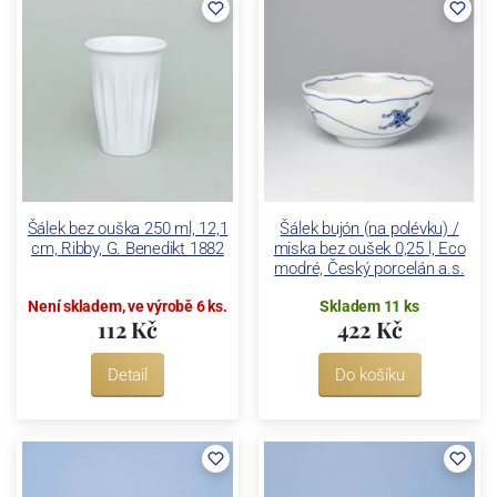
Šálek bez ouška 250 ml, 12,1
Šálek bujón (na polévku) /
cm, Ribby, G. Benedikt 1882
miska bez oušek 0,25 l, Eco
modré, Český porcelán a.s.
Není skladem, ve výrobě 6 ks.
Skladem 11 ks
112 Kč
422 Kč
Detail
Do košíku