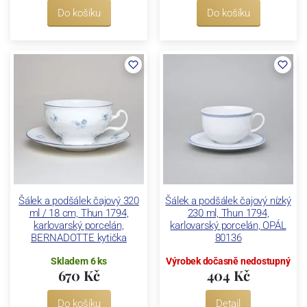
Do košíku
Do košíku
Šálek a podšálek čajový 320
Šálek a podšálek čajový nízký
ml / 18 cm, Thun 1794,
230 ml, Thun 1794,
karlovarský porcelán,
karlovarský porcelán, OPÁL
BERNADOTTE kytička
80136
Skladem 6 ks
Výrobek dočasně nedostupný
670 Kč
404 Kč
Do košíku
Detail