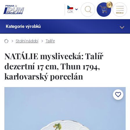
0
CZK
MENU
Kategorie výrobků
Stolní nádobí
Talíře
NATÁLIE myslivecká: Talíř
dezertní 17 cm, Thun 1794,
karlovarský porcelán