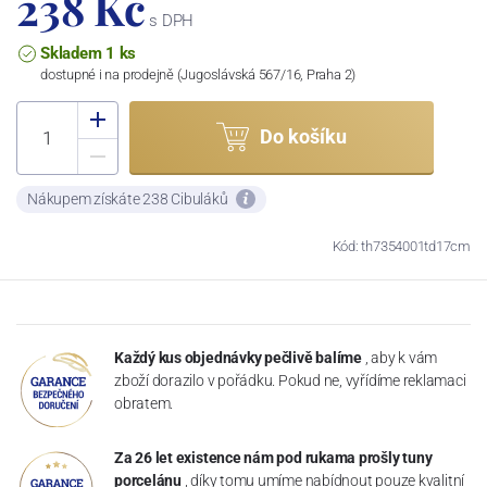
238 Kč
s DPH
Skladem 1 ks
dostupné i na prodejně (Jugoslávská 567/16, Praha 2)
Do košíku
Nákupem získáte 238 Cibuláků
Kód: th7354001td17cm
Každý kus objednávky pečlivě balíme
, aby k vám
zboží dorazilo v pořádku. Pokud ne, vyřídíme reklamaci
obratem.
Za 26 let existence nám pod rukama prošly tuny
porcelánu
, díky tomu umíme nabídnout pouze kvalitní