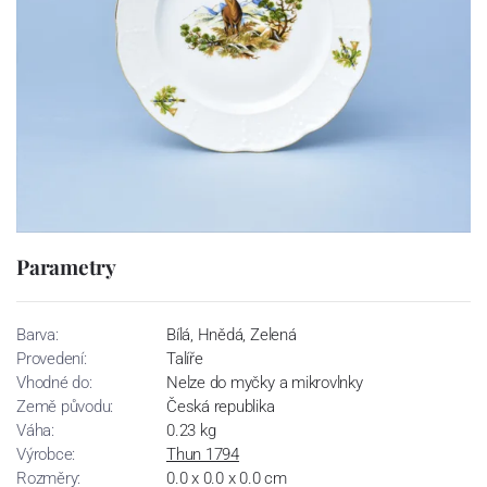
Parametry
Barva:
Bílá, Hnědá, Zelená
Provedení:
Talíře
Vhodné do:
Nelze do myčky a mikrovlnky
Země původu:
Česká republika
Váha:
0.23 kg
Výrobce:
Thun 1794
Rozměry:
0.0 x 0.0 x 0.0 cm