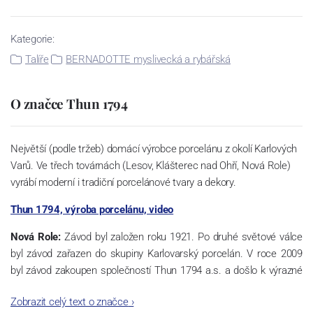
Kategorie:
Talíře
BERNADOTTE myslivecká a rybářská
O značce Thun 1794
Největší (podle tržeb) domácí výrobce porcelánu z okolí Karlových
Varů. Ve třech továrnách (Lesov, Klášterec nad Ohří, Nová Role)
vyrábí moderní i tradiční porcelánové tvary a dekory.
Thun 1794, výroba porcelánu, video
Nová Role:
Závod byl založen roku 1921. Po druhé světové válce
byl závod zařazen do skupiny Karlovarský porcelán. V roce 2009
byl závod zakoupen společností Thun 1794 a.s. a došlo k výrazné
změně výrobní náplně. Nová Role se zároveň stala sídlem celé
Zobrazit celý text o značce
›
společnosti a v jejím areálu jsou umístěny i provoz servis a výroba