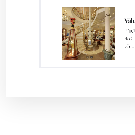
Váh
Přij
450 
věno