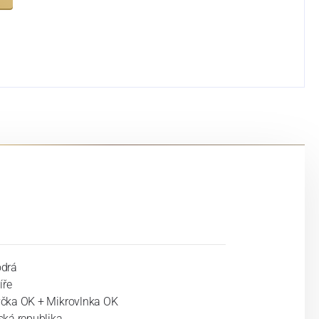
drá
íře
čka OK + Mikrovlnka OK
ská republika