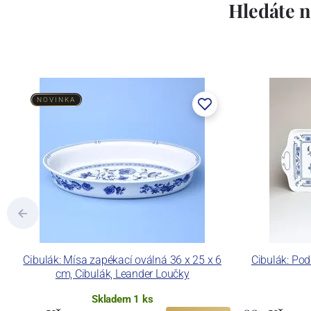
Hledáte n
NOVINKA
Cibulák: Mísa zapékací oválná 36 x 25 x 6
Cibulák: Po
cm, Cibulák, Leander Loučky
Skladem 1 ks