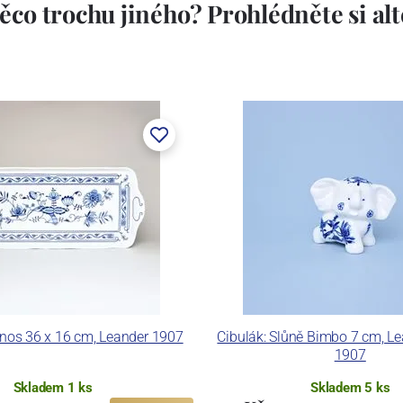
ěco trochu jiného? Prohlédněte si alte
dnos 36 x 16 cm, Leander 1907
Cibulák: Slůně Bimbo 7 cm, L
1907
Skladem 1 ks
Skladem 5 ks