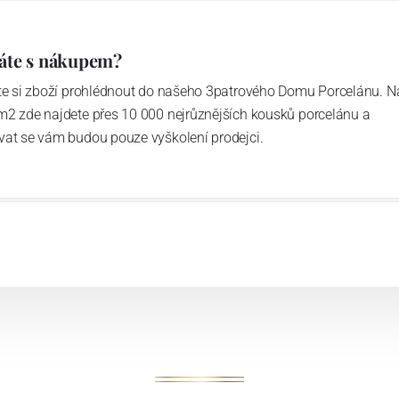
áte s nákupem?
ďte si zboží prohlédnout do našeho 3patrového Domu Porcelánu. N
m2 zde najdete přes 10 000 nejrůznějších kousků porcelánu a
vat se vám budou pouze vyškolení prodejci.