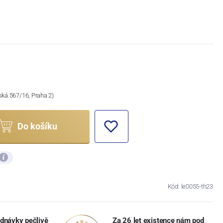
ská 567/16, Praha 2)
Do košíku
Kód: le0055-th23
dnávky pečlivě
Za 26 let existence nám pod