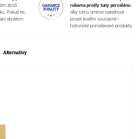
vám zboží
rukama prošly tuny porcelánu
,
dku. Pokud ne,
díky tomu umíme nabídnout
aci obratem.
pouze kvalitní současné i
historické porcelánové produkty.
Alternativy