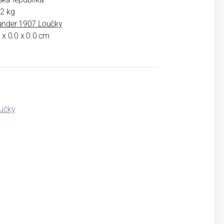
52 kg
ander 1907 Loučky
 x 0.0 x 0.0 cm
oučky