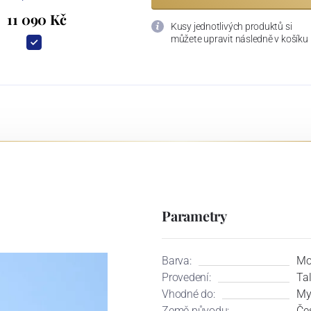
11 090 Kč
Kusy jednotlivých produktů si
můžete upravit následně v košíku
Parametry
Barva:
Mo
Provedení:
Tal
Vhodné do:
My
Země původu:
Če