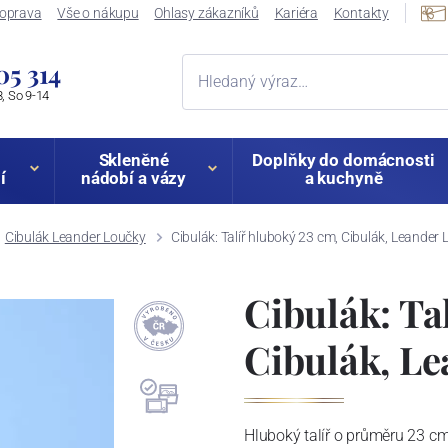
oprava
Vše o nákupu
Ohlasy zákazníků
Kariéra
Kontakty
05 314
, So 9-14
Skleněné
Doplňky do domácnosti
í
nádobí a vázy
a kuchyně
Cibulák Leander Loučky
Cibulák: Talíř hluboký 23 cm, Cibulák, Leander
Cibulák: Ta
Cibulák, L
Hluboký talíř o průměru 23 c