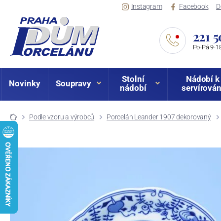
Instagram
Facebook
D
221 5
Po-Pá 9-18
Stolní
Nádobí k
Novinky
Soupravy
nádobí
servírován
Podle vzoru a výrobců
Porcelán Leander 1907 dekorovaný