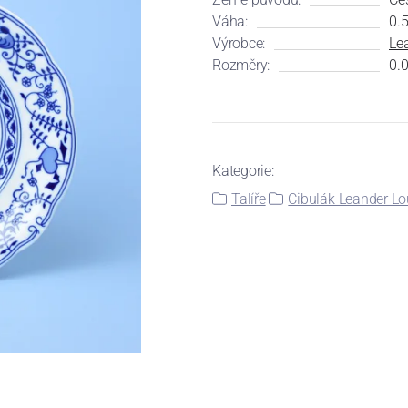
Váha:
0.
Výrobce:
Le
Rozměry:
0.0
Kategorie:
Talíře
Cibulák Leander L