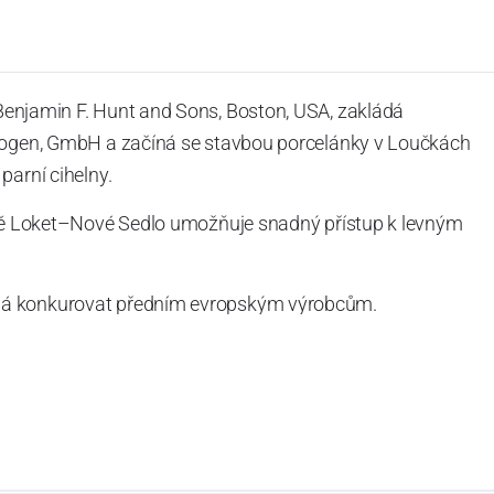
 Benjamin F. Hunt and Sons, Boston, USA, zakládá
lbogen, GmbH a začíná se stavbou porcelánky v Loučkách
parní cihelny.
atě Loket–Nové Sedlo umožňuje snadný přístup k levným
ná konkurovat předním evropským výrobcům.