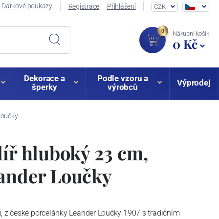
Dárkové poukazy
Registrace
Přihlášení
CZK
0
Nákupní košík
0 Kč
Dekorace a
Podle vzoru a
Výprodej
šperky
výrobců
 Loučky
líř hluboký 23 cm,
eander Loučky
m, z české porcelánky Leander Loučky 1907 s tradičním