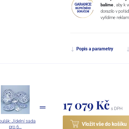
balíme
, aby k 
dorazilo v pořá
vyřídíme reklam
Popis a parametry
17 079 Kč
s DPH
bulák: Jídelní sada
Vložit vše do košíku
pro 6…