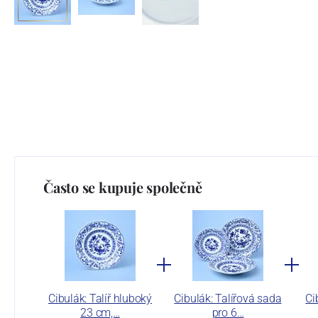
Často se kupuje společně
Cibulák: Talíř hluboký
Cibulák: Talířová sada
Ci
23 cm,…
pro 6…