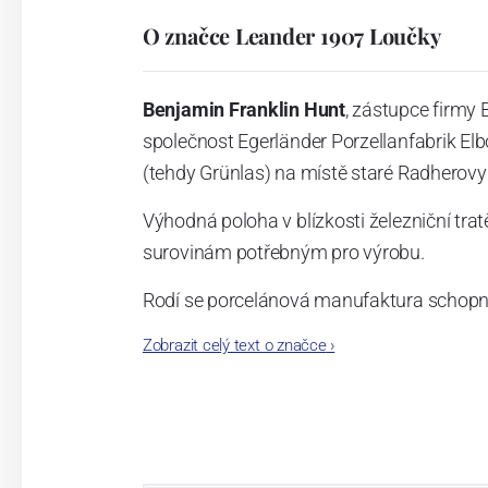
O značce Leander 1907 Loučky
Benjamin Franklin Hunt
, zástupce firmy
společnost Egerländer Porzellanfabrik E
(tehdy Grünlas) na místě staré Radherovy 
Výhodná poloha v blízkosti železniční tr
surovinám potřebným pro výrobu.
Rodí se porcelánová manufaktura schop
Zobrazit celý text o značce
›