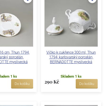
16 cm, Thun 1794,
Víčko k cukřence 300 ml, Thun
arský porcelán,
1794, karlovarský porcelán,
TTE myslivecká
BERNADOTTE myslivecká
ladem 1 ks
Skladem 1 ks
290 Kč
Do košíku
Do košíku