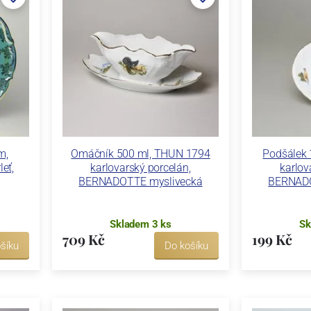
m,
Omáčník 500 ml, THUN 1794
Podšálek 
eť,
karlovarský porcelán,
karlov
BERNADOTTE myslivecká
BERNADO
Skladem 3 ks
Sk
709 Kč
199 Kč
šíku
Do košíku