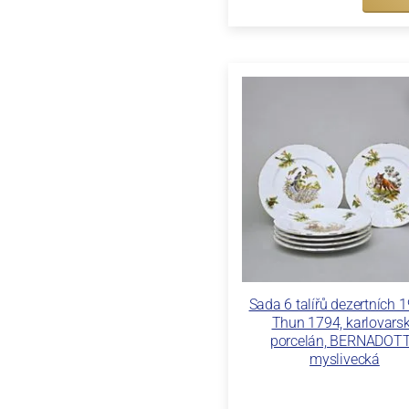
Sada 6 talířů dezertních 
Thun 1794, karlovars
porcelán, BERNADOT
myslivecká