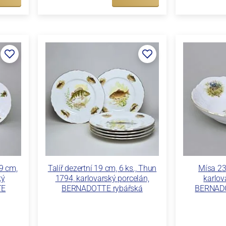
19 cm,
Talíř dezertní 19 cm, 6 ks., Thun
Mísa 23
ký
1794, karlovarský porcelán,
karlov
TE
BERNADOTTE rybářská
BERNADO