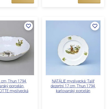
 cm, Thun 1794,
NATÁLIE myslivecká: Talíř
arský porcelán,
dezertní 17 cm, Thun 1794,
TTE myslivecká
karlovarský porcelán