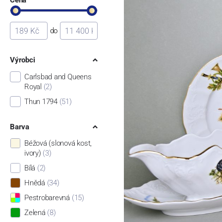
do
Výrobci
Carlsbad and Queens
Royal
(2)
Thun 1794
(51)
Barva
Béžová (slonová kost,
ivory)
(3)
Bílá
(2)
Hnědá
(34)
Pestrobarevná
(15)
Zelená
(8)