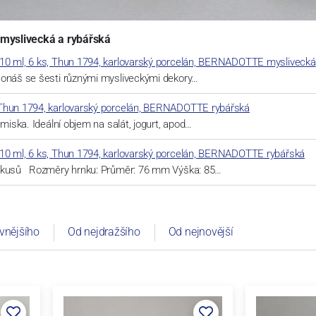
 myslivecká a rybářská
10 ml, 6 ks, Thun 1794, karlovarský porcelán, BERNADOTTE myslivecká
Jonáš se šesti různými mysliveckými dekory…
Thun 1794, karlovarský porcelán, BERNADOTTE rybářská
 miska. Ideální objem na salát, jogurt, apod…
10 ml, 6 ks, Thun 1794, karlovarský porcelán, BERNADOTTE rybářská
 kusů Rozměry hrnku: Průměr: 76 mm Výška: 85…
vnějšího
Od nejdražšího
Od nejnovější