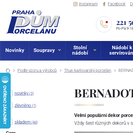
Instagram
Facebook
D
221 5
Po-Pá 9-18
Stolní
Nádobí k
Novinky
Soupravy
nádobí
servírován
Podle vzoru a výrobců
Thun karlovarský porcelán
BERNADO
BERNADOTT
novinky
(3)
zlevněno
(1)
Velmi populární dekor porc
skladem
(46)
Vždy šest různých dekorů v 
Cena