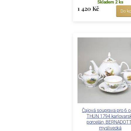
Skladem 2 ks
1 420 Kč
Do ko
Čajová souprava pro 6 o
THUN 1794 karlovars
porcelán, BERNADOT
myslivecká