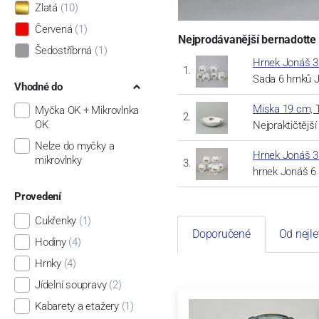
Zlatá
(10)
Červená
(1)
Nejprodávanější bernadotte
Šedostříbrná
(1)
Hrnek Jonáš 3
Sada 6 hrnků 
Vhodné do
Miska 19 cm, 
Myčka OK + Mikrovlnka
OK
Nejpraktičtější
Nelze do myčky a
Hrnek Jonáš 3
mikrovlnky
hrnek Jonáš 6
Provedení
Cukřenky
(1)
Doporučené
Od nejle
Hodiny
(4)
Hrnky
(4)
Jídelní soupravy
(2)
Kabarety a etažery
(1)