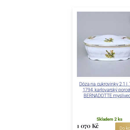
Dóza na cukrovinky 2,1 l,
1794, karlovarský porce
BERNADOTTE myslive
Skladem 2 ks
1 070 Kč
Do ko