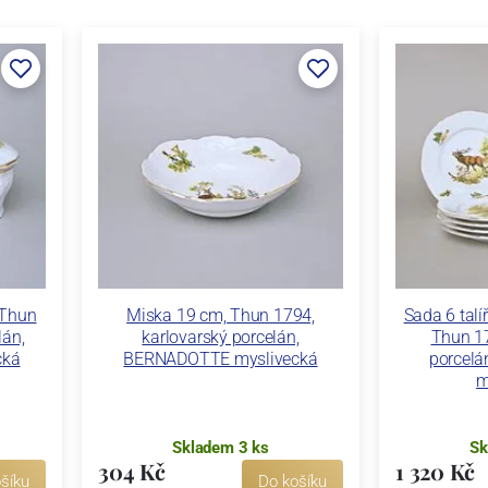
 Thun
Miska 19 cm, Thun 1794,
Sada 6 talí
lán,
karlovarský porcelán,
Thun 17
cká
BERNADOTTE myslivecká
porcel
m
Skladem 3 ks
Sk
304 Kč
1 320 Kč
šíku
Do košíku