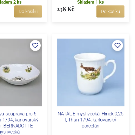
ladem 2 ks
Skladem 1 ks
238 Kč
Do košíku
Do košíku
á souprava pro 6
NATÁLIE myslivecká: Hrnek 0,25
 1794, karlovarský
l, Thun 1794, karlovarský
án, BERNADOTTE
porcelán
yslivecká