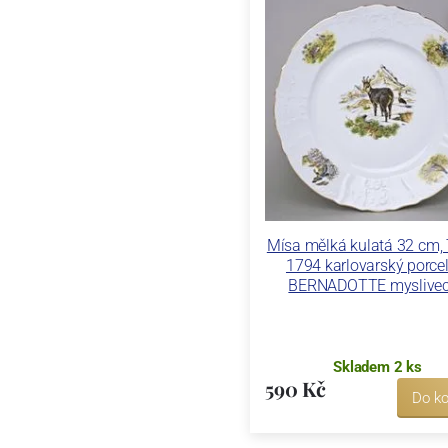
Mísa mělká kulatá 32 cm
1794 karlovarský porcel
BERNADOTTE myslive
Skladem 2 ks
590 Kč
Do ko