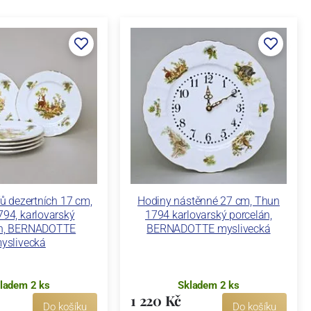
řů dezertních 17 cm,
Hodiny nástěnné 27 cm, Thun
94, karlovarský
1794 karlovarský porcelán,
án, BERNADOTTE
BERNADOTTE myslivecká
yslivecká
ladem 2 ks
Skladem 2 ks
1 220 Kč
Do košíku
Do košíku