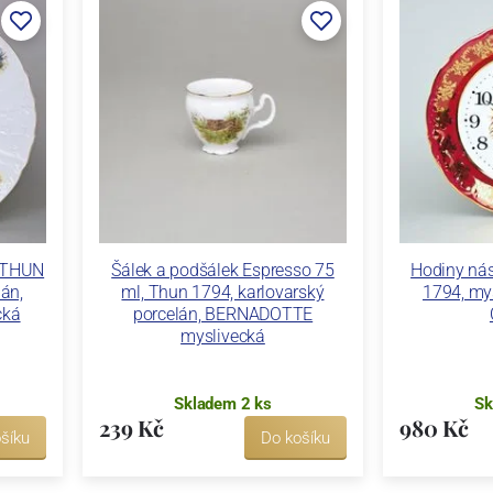
, THUN
Šálek a podšálek Espresso 75
Hodiny ná
án,
ml, Thun 1794, karlovarský
1794, mys
cká
porcelán, BERNADOTTE
myslivecká
Skladem 2 ks
Sk
239 Kč
980 Kč
šíku
Do košíku