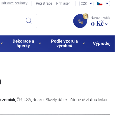
Dárkové poukazy
Registrace
Přihlášení
CZK
0
Nákupní košík
0 Kč
Dekorace a
Podle vzoru a
Výprodej
šperky
výrobců
á
ch zemích
, ČR, USA, Rusko. Skvělý dárek. Zdobené zlatou linkou.