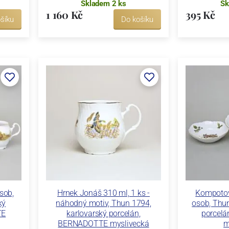
Skladem 2 ks
Sk
1 160 Kč
395 Kč
šíku
Do košíku
sob,
Hrnek Jonáš 310 ml, 1 ks -
Kompotov
ký
náhodný motiv, Thun 1794,
osob, Thun
TE
karlovarský porcelán,
porcel
BERNADOTTE myslivecká
m