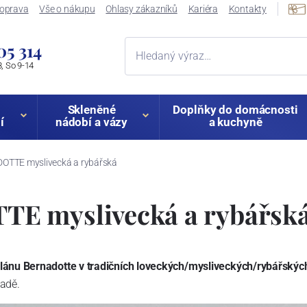
oprava
Vše o nákupu
Ohlasy zákazníků
Kariéra
Kontakty
05 314
, So 9-14
Skleněné
Doplňky do domácnosti
í
nádobí a vázy
a kuchyně
TTE myslivecká a rybářská
E myslivecká a rybářsk
elánu Bernadotte v tradičních loveckých/mysliveckých/rybářský
sadě.