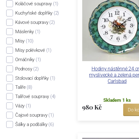
Koláčové soupravy
(1)
Kuchyňské doplňky
(2)
Kávové soupravy
(2)
Máslenky
(1)
Mísy
(10)
Mísy polévkové
(1)
Omáčníky
(1)
Hodiny nástěnné 24 c
Podnosy
(2)
myslivecké a zelená perl
Stolovací doplňky
(1)
Carlsbad
Talíře
(8)
Talířové soupravy
(4)
Skladem 1 ks
980 Kč
Vázy
(1)
Do ko
Čajové soupravy
(1)
Šálky a podšálky
(6)