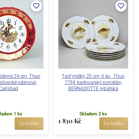
stěnné 24 cm, Thun
Talíř mělký 25 cm, 6 ks., Thun
livecké rubínové,
1794, karlovarský porcelán,
Carlsbad
BERNADOTTE rybářská
ladem 1 ks
Skladem 2 ks
1 830 Kč
Do košíku
Do košíku