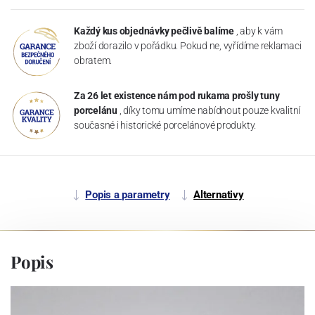
Každý kus objednávky pečlivě balíme
, aby k vám
zboží dorazilo v pořádku. Pokud ne, vyřídíme reklamaci
obratem.
Za 26 let existence nám pod rukama prošly tuny
porcelánu
, díky tomu umíme nabídnout pouze kvalitní
současné i historické porcelánové produkty.
Popis a parametry
Alternativy
Popis