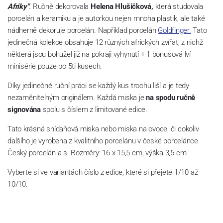
Afriky"
. Ručně dekorovala
Helena Hlušičková,
která studovala
porcelán a keramiku a je autorkou nejen mnoha plastik, ale také
nádherně dekoruje porcelán. Například porcelán
Goldfinger.
Tato
jedinečná kolekce obsahuje 12 různých afrických zvířat, z nichž
některá jsou bohužel již na pokraji vyhynutí + 1 bonusová lví
minisérie pouze po 5ti kusech.
Díky jedinečné ruční práci se každý kus trochu liší a je tedy
nezaměnitelným originálem. Každá miska je
na spodu ručně
signována
spolu s číslem z limitované edice.
Tato krásná snídaňová miska nebo miska na ovoce, či cokoliv
dalšího je vyrobena z kvalitního porcelánu v české porcelánce
Český porcelán a.s. Rozměry: 16 x 15,5 cm, výška 3,5 cm
Vyberte si ve variantách číslo z edice, které si přejete 1/10 až
10/10.