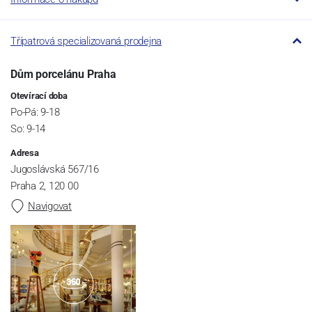
Třípatrová specializovaná prodejna
Dům porcelánu Praha
Otevírací doba
Po-Pá: 9-18
So: 9-14
Adresa
Jugoslávská 567/16
Praha 2, 120 00
Navigovat