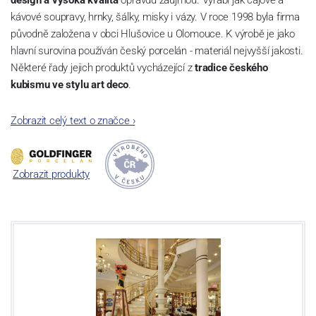
design a vysoká kvalita
opravdu zaujmou. Vyrábí jak čajové a
kávové soupravy, hrnky, šálky, misky i vázy. V roce 1998 byla firma
původně založena v obci Hlušovice u Olomouce. K výrobě je jako
hlavní surovina používán český porcelán - materiál nejvyšší jakosti.
Některé řady jejich produktů vycházející z
tradice českého
kubismu ve stylu art deco
.
Zobrazit celý text o značce
›
Zobrazit produkty