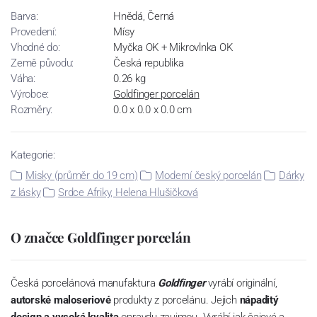
Barva:
Hnědá, Černá
Provedení:
Mísy
Vhodné do:
Myčka OK + Mikrovlnka OK
Země původu:
Česká republika
Váha:
0.26 kg
Výrobce:
Goldfinger porcelán
Rozměry:
0.0 x 0.0 x 0.0 cm
Kategorie:
Misky (průměr do 19 cm)
Moderní český porcelán
Dárky
z lásky
Srdce Afriky, Helena Hlušičková
O značce Goldfinger porcelán
Česká porcelánová manufaktura
Goldfinger
vyrábí originální,
autorské maloseriové
produkty z porcelánu. Jejich
nápaditý