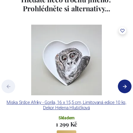
Prohlédněte si alternativy...
Miska Srdce Afriky - Gorila, 16 x 15,5 cm, Limitovaná edice 10 ks,
M
Dekor Helena Hlušičková
Skladem
1 299 Kč