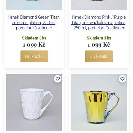
Hrnek Diamond Green Titan,
Hrnek Diamond Pink / Purple
zelená a platina, 250 ml,
Titan, růžová/fialová a platina,
porcelán Goldfinger
250 ml, porcelán Goldfinger
Skladem 3 ks
Skladem 3 ks
1 099 Kč
1 099 Kč
Do košíku
Do košíku