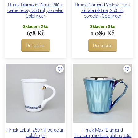
Hrnek Diamond White, Bílá +
Hrnek Diamond Yellow Titan,
černé tečky, 250 ml, porcelán
žlutá a platina, 250 ml,
Goldfinger
porcelán Goldfinger
Skladem 2 ks
Skladem 3 ks
678 Kč
1 089 Kč
Do košíku
Do košíku
Hrnek Labuť, 250 ml, porcelán
Hrnek Maxi Diamond
Goldfinger
Titanum, modrá a platina, 550