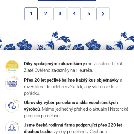
1
2
3
4
5
Díky spokojeným zákazníkům
jsme získali certifikát
Zlaté Ověřeno zákazníky na Heureka.
Přes 20 let pečlivě balíme každý kus objednávky
a
rozesíláme do celého světa tak, aby vše dorazilo v
pořádku.
Obrovský výběr porcelánu a skla všech českých
výrobců.
Máme jedinečný přehled o aktuální i historické
produkci porcelánu
Jsme česká rodinná firma podporující přes 220 let
dlouhou tradici
výroby porcelánu v Čechách.