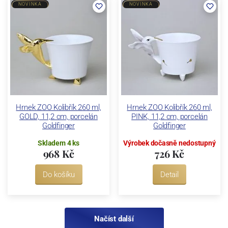
NOVINKA
NOVINKA
Hrnek ZOO Kolibřík 260 ml,
Hrnek ZOO Kolibřík 260 ml,
GOLD, 11,2 cm, porcelán
PINK, 11,2 cm, porcelán
Goldfinger
Goldfinger
Skladem 4 ks
Výrobek dočasně nedostupný
968 Kč
726 Kč
Do košíku
Detail
Načíst další