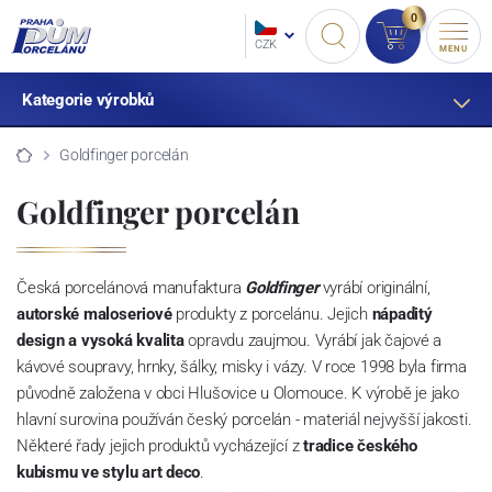
0
CZK
MENU
Kategorie výrobků
Goldfinger porcelán
Goldfinger porcelán
Česká porcelánová manufaktura
Goldfinger
vyrábí originální,
autorské maloseriové
produkty z porcelánu. Jejich
nápaditý
design a vysoká kvalita
opravdu zaujmou. Vyrábí jak čajové a
kávové soupravy, hrnky, šálky, misky i vázy. V roce 1998 byla firma
původně založena v obci Hlušovice u Olomouce. K výrobě je jako
hlavní surovina používán český porcelán - materiál nejvyšší jakosti.
Některé řady jejich produktů vycházející z
tradice českého
kubismu ve stylu art deco
.