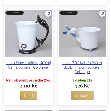
NOVINKA
NOVINKA
Hrnek Sfinx s kočkou, 400 ml,
Hrnek ZOO Kolibřík 260 ml,
Černá, porcelán Goldfinger
BLUE, 11,2 cm, porcelán
Goldfinger
Není skladem, ve výrobě 2 ks.
Skladem 2 ks
2 110 Kč
726 Kč
Detail
Do košíku