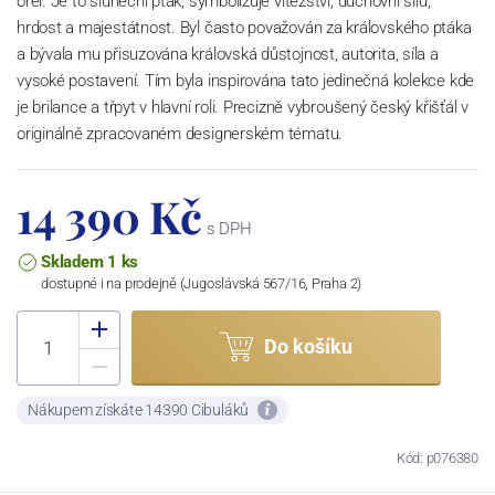
orel. Je to sluneční pták, symbolizuje vítězství, duchovní sílu,
hrdost a majestátnost. Byl často považován za královského ptáka
a bývala mu přisuzována královská důstojnost, autorita, síla a
vysoké postavení. Tím byla inspirována tato jedinečná kolekce kde
je brilance a třpyt v hlavní roli. Precizně vybroušený český křišťál v
originálně zpracovaném designerském tématu.
14 390 Kč
s DPH
Skladem 1 ks
dostupné i na prodejně (Jugoslávská 567/16, Praha 2)
Do košíku
Nákupem získáte 14390 Cibuláků
Kód: p076380