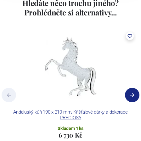
Hledáte něco trochu jiného?
Prohlédněte si alternativy...
Andaluský kůň 190 x 210 mm, Křišťálové dárky a dekorace
Dv
PRECIOSA
Skladem 1 ks
6 730 Kč