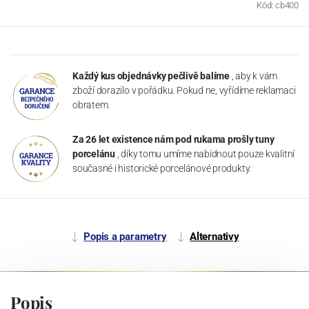
Kód: cb400
Každý kus objednávky pečlivě balíme
, aby k vám
zboží dorazilo v pořádku. Pokud ne, vyřídíme reklamaci
obratem.
Za 26 let existence nám pod rukama prošly tuny
porcelánu
, díky tomu umíme nabídnout pouze kvalitní
současné i historické porcelánové produkty.
Popis a parametry
Alternativy
Popis