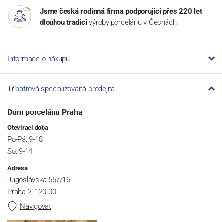
Jsme česká rodinná firma podporující přes 220 let
dlouhou tradici
výroby porcelánu v Čechách.
Informace o nákupu
Třípatrová specializovaná prodejna
Dům porcelánu Praha
Otevírací doba
Po-Pá: 9-18
So: 9-14
Adresa
Jugoslávská 567/16
Praha 2, 120 00
Navigovat