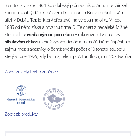
Bylo to již v roce 1864, kdy dubský průmyslník p. Anton Tschinkel
koupil rozsáhlý dům s názvem Dolní lesní mlýn, v dnešní Tovární
ulici, v Dubí u Teplic, který přestavěl na výrobu majoliky. V roce
1885 od něho získala továrnu firma C. Teichert z nedaleké Míšně,
která zde
zavedla výrobu porcelánu
v rokokovém tvaru a tzv.
cibulovém dekoru
, jehož výroba dosáhla mimořádného úspěchu a
zájmu mezi zákazníky, o čemž svědčí počet dílů tohoto souboru,
který v roce 1929, kdy byl majitelem p. Artur Bloch, činil 257 tvarů a
byl označován až do roku 1956 nápisem MEISSEN v oválovém
rámečku.
Zobrazit celý text o značce
›
Dnes, kdy čtete tento úvod, nese firma název
Český porcelán
a
počet jeho dílů v cibulovém provedení je 850 tvarů. Tyto výrobky
jsou garantovány Asociací sklářského a keramického průmyslu
České republiky jako „
Český výrobek
“.
Zobrazit produkty
Výroba cibuláku na videu