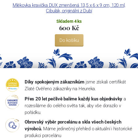
Mlékovka kravička DUX zmenšená 13,5 x 6 x 9 cm, 120 ml,
Cibulák, originální z Dubí
Skladem 4 ks
600 Kč
Do košíku
Díky spokojeným zákazníkům
jsme získali certifikát
Zlaté Ověřeno zákazníky na Heureka.
Přes 20 let pečlivě balíme každý kus objednávky
a
rozesíláme do celého světa tak, aby vše dorazilo v
pořádku.
Obrovský výběr porcelánu a skla všech českých
výrobců.
Máme jedinečný přehled o aktuální i historické
produkci porcelánu