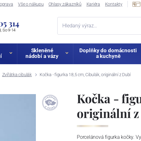
oprava
Vše o nákupu
Ohlasy zákazníků
Kariéra
Kontakty
05 314
, So 9-14
Skleněné
Doplňky do domácnosti
í
nádobí a vázy
a kuchyně
Zvířátka cibulák
Kočka - figurka 18,5 cm, Cibulák, originální z Dubí
Kočka - fig
originální 
Porcelánová figurka kočky. Vy