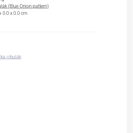
lák (Blue Onion pattern)
x 0.0 x 0.0 cm
tka cibulák