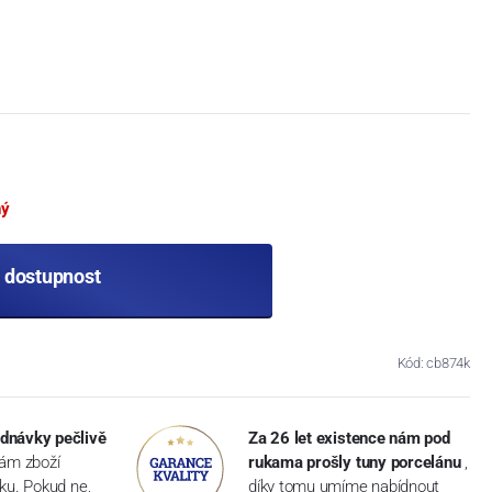
ný
t dostupnost
Kód: cb874k
dnávky pečlivě
Za 26 let existence nám pod
vám zboží
rukama prošly tuny porcelánu
,
dku. Pokud ne,
díky tomu umíme nabídnout