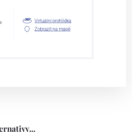
Virtuální prohlídka
a
Zobrazit na mapě
rnativy...