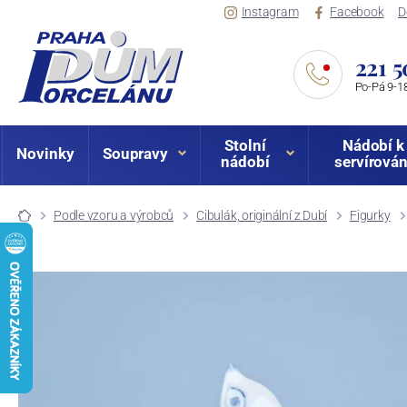
Instagram
Facebook
D
221 5
Po-Pá 9-18
Stolní
Nádobí k
Novinky
Soupravy
nádobí
servírován
Podle vzoru a výrobců
Cibulák, originální z Dubí
Figurky