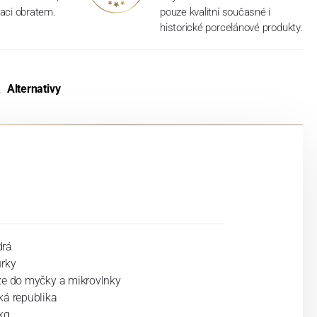
aci obratem.
pouze kvalitní současné i
historické porcelánové produkty.
Alternativy
rá
urky
ze do myčky a mikrovlnky
ká republika
kg