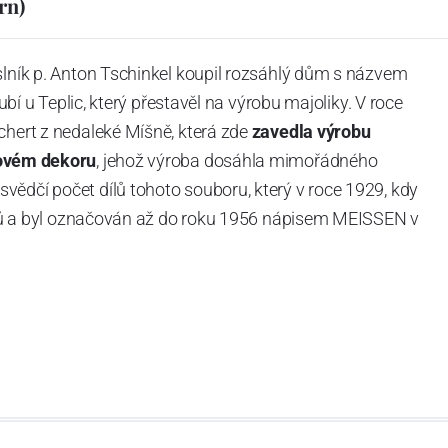
rn)
slník p. Anton Tschinkel koupil rozsáhlý dům s názvem
Dubí u Teplic, který přestavěl na výrobu majoliky. V roce
chert z nedaleké Míšně, která zde
zavedla výrobu
ovém dekoru
, jehož výroba dosáhla mimořádného
vědčí počet dílů tohoto souboru, který v roce 1929, kdy
tvarů a byl označován až do roku 1956 nápisem MEISSEN v
ázev
Český porcelán
a počet jeho dílů v cibulovém
u garantovány Asociací sklářského a keramického
obek
“.