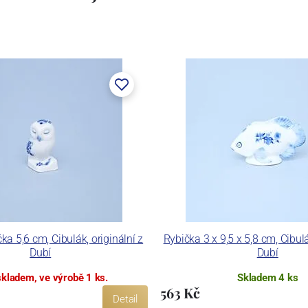
a 5,6 cm, Cibulák, originální z
Rybička 3 x 9,5 x 5,8 cm, Cibulá
Dubí
Dubí
skladem, ve výrobě 1 ks.
Skladem 4 ks
563 Kč
Detail