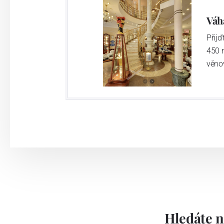
Váh
Přij
450 
věno
Hledáte n