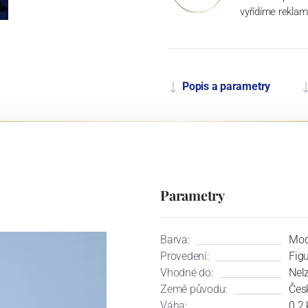
vyřídíme reklam
Popis a parametry
Parametry
Barva:
Mod
Provedení:
Fig
Vhodné do:
Nel
Země původu:
Čes
Váha:
0.2 