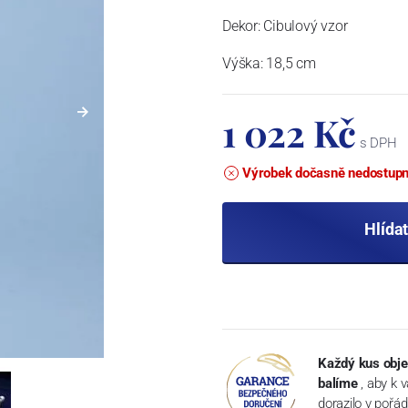
Dekor: Cibulový vzor
Výška: 18,5 cm
1 022 Kč
s DPH
Výrobek dočasně nedostup
Hlída
Každý kus obje
balíme
, aby k 
dorazilo v pořá