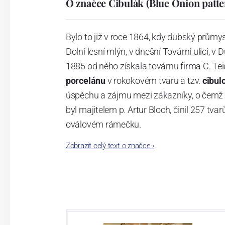
O značce Cibulák (Blue Onion patte
Bylo to již v roce 1864, kdy dubský průmy
Dolní lesní mlýn, v dnešní Tovární ulici, v 
1885 od něho získala továrnu firma C. Tei
porcelánu
v rokokovém tvaru a tzv.
cibul
úspěchu a zájmu mezi zákazníky, o čemž s
byl majitelem p. Artur Bloch, činil 257 
oválovém rámečku.
Zobrazit celý text o značce
›
Dnes, kdy čtete tento úvod, nese firma n
provedení je 850 tvarů. Tyto výrobky jso
průmyslu České republiky jako „
Český výr
Výroba cibuláku na videu