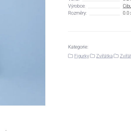
Výrobce:
Cibu
Rozměry:
0.0 
Kategorie:
Figurky
Zvířátka
Zvířá