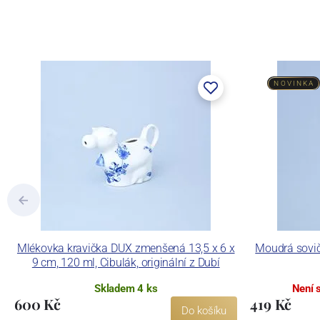
NOVINKA
Mlékovka kravička DUX zmenšená 13,5 x 6 x
Moudrá sovičk
9 cm, 120 ml, Cibulák, originální z Dubí
Skladem 4 ks
Není 
600 Kč
419 Kč
Do košíku