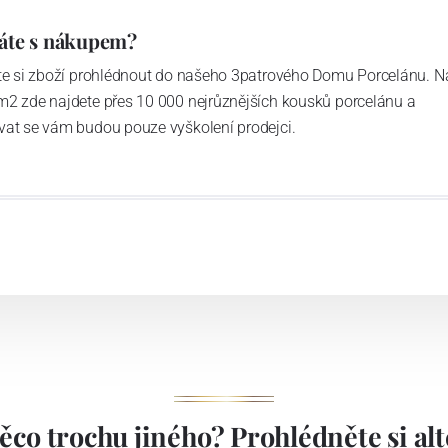
áte s nákupem?
ďte si zboží prohlédnout do našeho 3patrového Domu Porcelánu. N
m2 zde najdete přes 10 000 nejrůznějších kousků porcelánu a
vat se vám budou pouze vyškolení prodejci.
ěco trochu jiného? Prohlédněte si alte