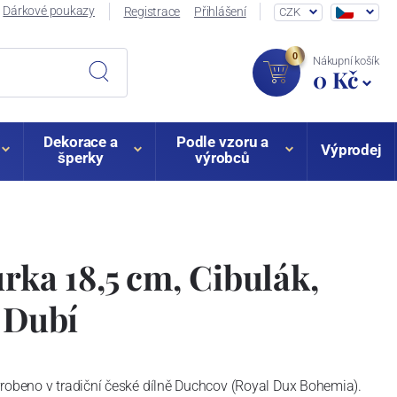
Dárkové poukazy
Registrace
Přihlášení
CZK
0
Nákupní košík
0 Kč
Dekorace a
Podle vzoru a
Výprodej
šperky
výrobců
urka 18,5 cm, Cibulák,
z Dubí
robeno v tradiční české dílně Duchcov (Royal Dux Bohemia).