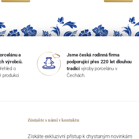
orcelánu a
Jsme česká rodinná firma
ch výrobců.
podporující přes 220 let dlouhou
řehled o
tradici
výroby porcelánu v
ké produkci
Čechách.
Zůstaňte s námi v kontaktu
Získáte exkluzivní přístup k chystaným novinkám