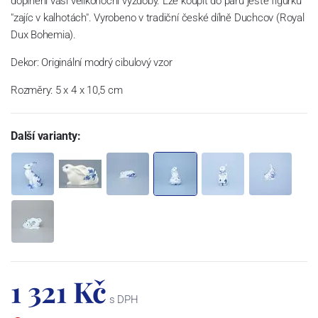
doplnění vaší velikonoční výzdoby. Lze koupit do páru ještě figurku
"zajíc v kalhotách". Vyrobeno v tradiční české dílně Duchcov (Royal
Dux Bohemia).
Dekor: Originální modrý cibulový vzor
Rozměry: 5 x 4 x 10,5 cm
Další varianty:
1 321 Kč
s DPH