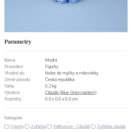
Parametry
Barva:
Modrá
Provedení:
Figurky
Vhodné do:
Nelze do myčky a mikrovlnky
Země původu:
Česká republika
Váha:
0.2 kg
Výrobce:
Cibulák (Blue Onion pattern)
Rozměry:
0.0 x 0.0 x 0.0 cm
Kategorie:
Figurky
Zvířátka
Velikonoce - Cibulák
Zvířátka cibulák