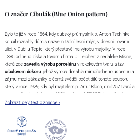
O značce Cibulák (Blue Onion pattern)
Bylo to již v roce 1864, kdy dubský průmyslník p. Anton Tschinkel
koupil rozsáhlý dům s názvem Dolní lesní mlýn, v dnešní Tovární
ulici, v Dubí u Teplic, který přestavěl na výrobu majoliky. V roce
1885 od něho získala továrnu firma C. Teichert z nedaleké Míšně,
která zde
zavedla výrobu porcelánu
v rokokovém tvaru a tzv.
cibulovém dekoru
, jehož výroba dosáhla mimořádného úspěchu a
zájmu mezi zákazníky, o čemž svědčí počet dílů tohoto souboru,
který v roce 1929, kdy byl majitelem p. Artur Bloch, činil 257 tvarů a
byl označován až do roku 1956 nápisem MEISSEN v oválovém
rámečku.
Zobrazit celý text o značce
›
Dnes, kdy čtete tento úvod, nese firma název
Český porcelán
a
počet jeho dílů v cibulovém provedení je 850 tvarů. Tyto výrobky
jsou garantovány Asociací sklářského a keramického průmyslu
České republiky jako „
Český výrobek
“.