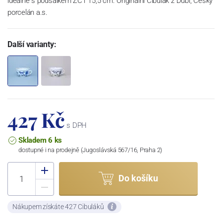
ideálně s podšálkem ZC1 15,5 cm. Originální Cibulák z Dubí, Český
porcelán a.s.
Další varianty:
427 Kč
s DPH
Skladem 6 ks
dostupné i na prodejně (Jugoslávská 567/16, Praha 2)
Do košíku
Nákupem získáte 427 Cibuláků