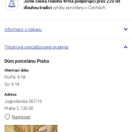
Jsme česká rodinná firma podporující přes 220 let
dlouhou tradici
výroby porcelánu v Čechách.
Informace o nákupu
Třípatrová specializovaná prodejna
Dům porcelánu Praha
Otevírací doba
Po-Pá: 9-18
So: 9-14
Adresa
Jugoslávská 567/16
Praha 2, 120 00
Navigovat