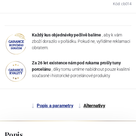
Kód: cb014
Každý kus objednávky pečlivě balíme
, aby k vám
zboží dorazilo v pořádku. Pokud ne, vyřídíme reklamaci
obratem.
Za 26 let existence nám pod rukama prošly tuny
porcelánu
, díky tomu umíme nabídnout pouze kvalitní
současné i historické porcelánové produkty.
Popis a parametry
Alternativy
Popis