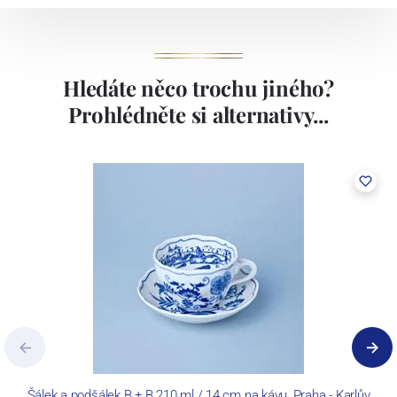
Hledáte něco trochu jiného?
Prohlédněte si alternativy...
Šálek a podšálek B + B 210 ml / 14 cm na kávu, Praha - Karlův