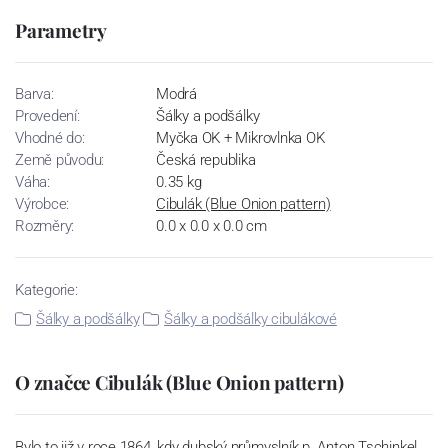
Parametry
Barva:
Modrá
Provedení:
Šálky a podšálky
Vhodné do:
Myčka OK + Mikrovlnka OK
Země původu:
Česká republika
Váha:
0.35 kg
Výrobce:
Cibulák (Blue Onion pattern)
Rozměry:
0.0 x 0.0 x 0.0 cm
Kategorie:
Šálky a podšálky
Šálky a podšálky cibulákové
O značce Cibulák (Blue Onion pattern)
Bylo to již v roce 1864, kdy dubský průmyslník p. Anton Tschinkel