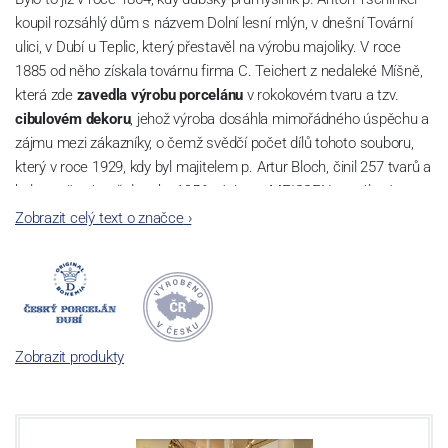
koupil rozsáhlý dům s názvem Dolní lesní mlýn, v dnešní Tovární
ulici, v Dubí u Teplic, který přestavěl na výrobu majoliky. V roce
1885 od něho získala továrnu firma C. Teichert z nedaleké Míšně,
která zde
zavedla výrobu porcelánu
v rokokovém tvaru a tzv.
cibulovém dekoru
, jehož výroba dosáhla mimořádného úspěchu a
zájmu mezi zákazníky, o čemž svědčí počet dílů tohoto souboru,
který v roce 1929, kdy byl majitelem p. Artur Bloch, činil 257 tvarů a
byl označován až do roku 1956 nápisem MEISSEN v oválovém
rámečku.
Zobrazit celý text o značce
›
Dnes, kdy čtete tento úvod, nese firma název
Český porcelán
a
počet jeho dílů v cibulovém provedení je 850 tvarů. Tyto výrobky
jsou garantovány Asociací sklářského a keramického průmyslu
České republiky jako „
Český výrobek
“.
Zobrazit produkty
Výroba cibuláku na videu