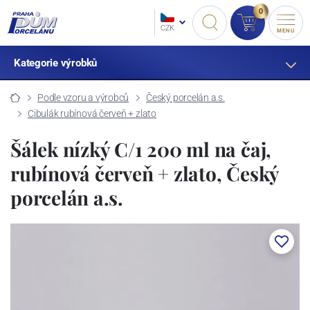
0
CZK
MENU
Kategorie výrobků
Podle vzoru a výrobců
Český porcelán a.s.
Cibulák rubínová červeň + zlato
Šálek nízký C/1 200 ml na čaj,
rubínová červeň + zlato, Český
porcelán a.s.