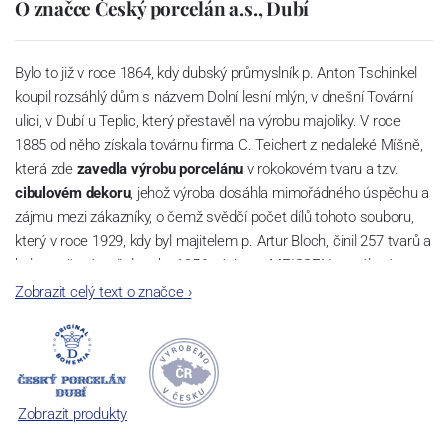
O značce Český porcelán a.s., Dubí
Bylo to již v roce 1864, kdy dubský průmyslník p. Anton Tschinkel
koupil rozsáhlý dům s názvem Dolní lesní mlýn, v dnešní Tovární
ulici, v Dubí u Teplic, který přestavěl na výrobu majoliky. V roce
1885 od něho získala továrnu firma C. Teichert z nedaleké Míšně,
která zde
zavedla výrobu porcelánu
v rokokovém tvaru a tzv.
cibulovém dekoru
, jehož výroba dosáhla mimořádného úspěchu a
zájmu mezi zákazníky, o čemž svědčí počet dílů tohoto souboru,
který v roce 1929, kdy byl majitelem p. Artur Bloch, činil 257 tvarů a
byl označován až do roku 1956 nápisem MEISSEN v oválovém
rámečku.
Zobrazit celý text o značce
›
Dnes, kdy čtete tento úvod, nese firma název
Český porcelán
a
počet jeho dílů v cibulovém provedení je 850 tvarů. Tyto výrobky
jsou garantovány Asociací sklářského a keramického průmyslu
České republiky jako „
Český výrobek
“.
Zobrazit produkty