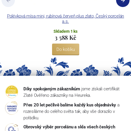
Polévková mísa mini, rubínová červeň plus zlato, Český porcelán
T
a.s.
Skladem 1 ks
3 588 Kč
Do košíku
Díky spokojeným zákazníkům
jsme získali certifikát
Zlaté Ověřeno zákazníky na Heureka.
Přes 20 let pečlivě balíme každý kus objednávky
a
rozesíláme do celého světa tak, aby vše dorazilo v
pořádku.
Obrovský výběr porcelánu a skla všech českých