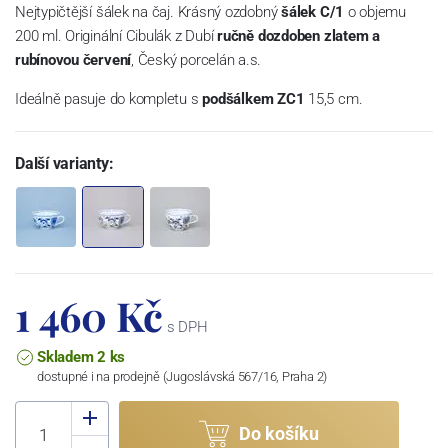
Nejtypičtější šálek na čaj. Krásný ozdobný
šálek C/1
o objemu
200 ml. Originální Cibulák z Dubí
ručně dozdoben zlatem a
rubínovou červení
, Český porcelán a.s.
Ideálně pasuje do kompletu s
podšálkem ZC1
15,5 cm.
Další varianty:
1 460 Kč
s DPH
Skladem 2 ks
dostupné i na prodejně (Jugoslávská 567/16, Praha 2)
Do košíku