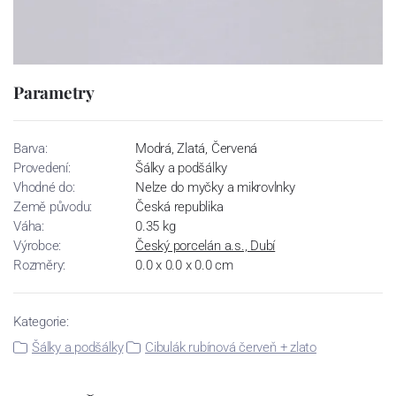
Parametry
Barva:
Modrá, Zlatá, Červená
Provedení:
Šálky a podšálky
Vhodné do:
Nelze do myčky a mikrovlnky
Země původu:
Česká republika
Váha:
0.35 kg
Výrobce:
Český porcelán a.s., Dubí
Rozměry:
0.0 x 0.0 x 0.0 cm
Kategorie:
Šálky a podšálky
Cibulák rubínová červeň + zlato