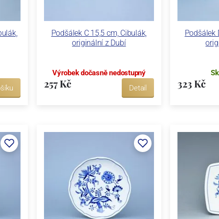
bulák,
Podšálek C 15,5 cm, Cibulák,
Podšálek D
originální z Dubí
orig
Výrobek dočasně nedostupný
Sk
257 Kč
323 Kč
šíku
Detail