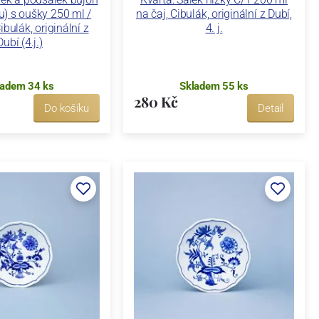
u) s oušky 250 ml /
na čaj, Cibulák, originální z Dubí,
ibulák, originální z
4. j.
Dubí (4.j.)
ladem 34 ks
Skladem 55 ks
280 Kč
Do košíku
Detail