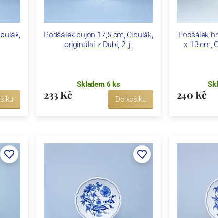
bulák,
Podšálek bujón 17,5 cm, Cibulák,
Podšálek hr
originální z Dubí, 2. j.
x 13 cm, C
Skladem 6 ks
Sk
233 Kč
240 Kč
šíku
Do košíku