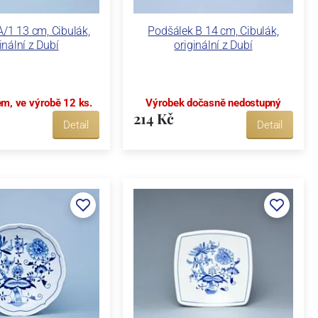
/1 13 cm, Cibulák,
Podšálek B 14 cm, Cibulák,
inální z Dubí
originální z Dubí
em, ve výrobě 12 ks.
Výrobek dočasně nedostupný
214 Kč
Detail
Detail