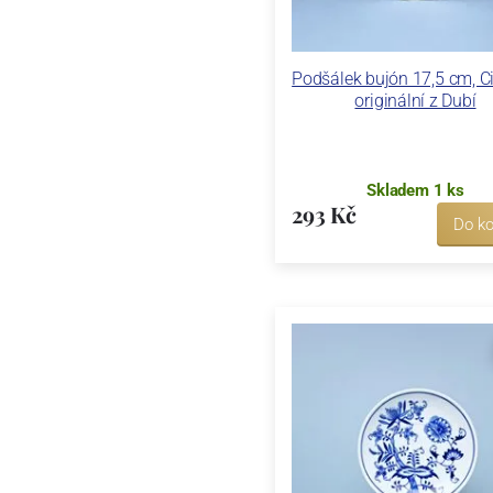
Podšálek bujón 17,5 cm, Ci
originální z Dubí
Skladem 1 ks
293 Kč
Do ko