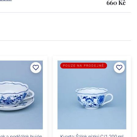
660 Kč
POUZE NA PRODEJNĚ
ek a podšálek bujón
Kvarta: Šálek nízký C/1 200 ml