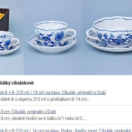
šálky cibulákové
k B + B, 210 ml / 14 cm na kávu, Cibulák, originální z Dubí
í šálek B o objemu 210 ml s podšálkem B 14 cm…
 cm, Cibulák, originální z Dubí
3 cm, ideálně hodící se k šálku A/1 nebo A/2.…
k B + B 210 ml / 14 cm na kávu, Praha - Karlův most, Cibulák, originální