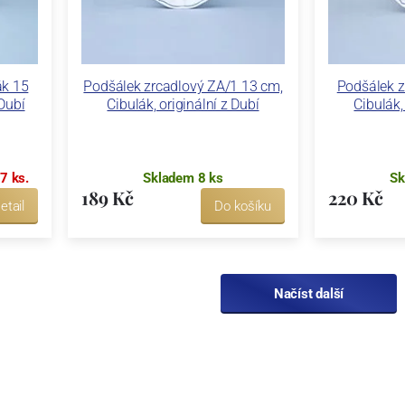
ák 15
Podšálek zrcadlový ZA/1 13 cm,
Podšálek z
 Dubí
Cibulák, originální z Dubí
Cibulák,
7 ks.
Skladem 8 ks
Sk
189 Kč
220 Kč
etail
Do košíku
Načíst další