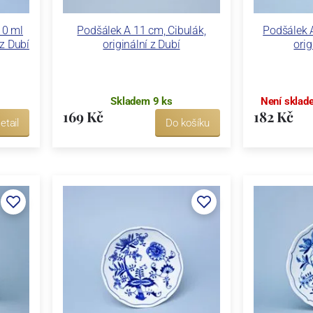
10 ml
Podšálek A 11 cm, Cibulák,
Podšálek A
 z Dubí
originální z Dubí
orig
Skladem 9 ks
Není sklad
169 Kč
182 Kč
etail
Do košíku