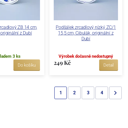
rcadlový ZB 14 cm,
Podšálek zrcadlový nízký ZC/1
 originální z Dubí
15,5 cm, Cibulák, originální z
Dubí
ladem 3 ks
Výrobek dočasně nedostupný
249 Kč
Do košíku
Detail
1
2
3
4