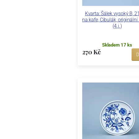
Kvarta: Šálek vysoký B, 2
na kafe, Cibulák, originální
(4.j.)
Skladem 17 ks
270 Kč
D