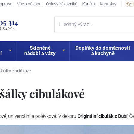
oprava
Vše o nákupu
Ohlasy zákazníků
Kariéra
Kontakty
05 314
, So 9-14
Skleněné
Doplňky do domácnosti
í
nádobí a vázy
a kuchyně
dšálky cibulákové
šálky cibulákové
ové, univerzální a polévkové. V dekoru
Originální cibulák z Dubí
, Č