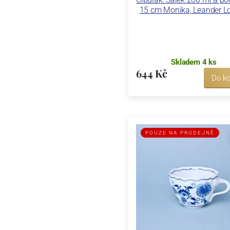
15 cm Monika, Leander L
Skladem 4 ks
644 Kč
Do ko
POUZE NA PRODEJNĚ