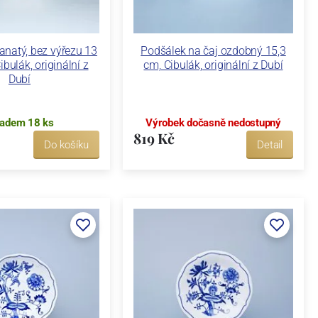
anatý, bez výřezu 13
Podšálek na čaj ozdobný 15,3
ibulák, originální z
cm, Cibulák, originální z Dubí
Dubí
ladem 18 ks
Výrobek dočasně nedostupný
819 Kč
Do košíku
Detail