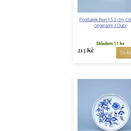
Podšálek Ben 15,2 cm, Ci
originální z Dubí
Skladem 11 ks
213 Kč
Do ko