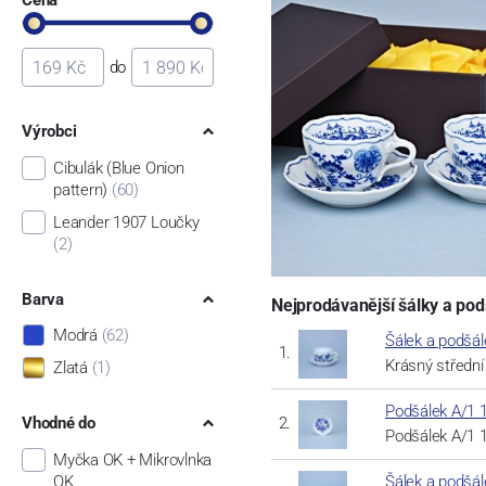
do
Výrobci
Cibulák (Blue Onion
pattern)
(60)
Leander 1907 Loučky
(2)
Barva
Nejprodávanější šálky a pod
Modrá
(62)
Šálek a podšále
Krásný středn
Zlatá
(1)
Podšálek A/1 13
Vhodné do
Podšálek A/1 1
Myčka OK + Mikrovlnka
OK
Šálek a podšále