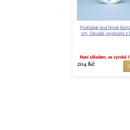
Podšálek pod hrnek Baň
cm, Cibulák, originální z
Není skladem, ve výrobě 1
204 Kč
D