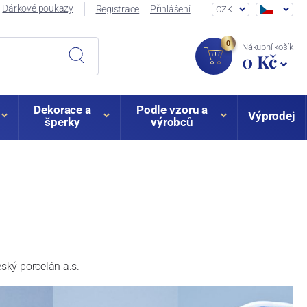
Dárkové poukazy
Registrace
Přihlášení
CZK
0
Nákupní košík
0 Kč
Dekorace a
Podle vzoru a
Výprodej
šperky
výrobců
eský porcelán a.s.