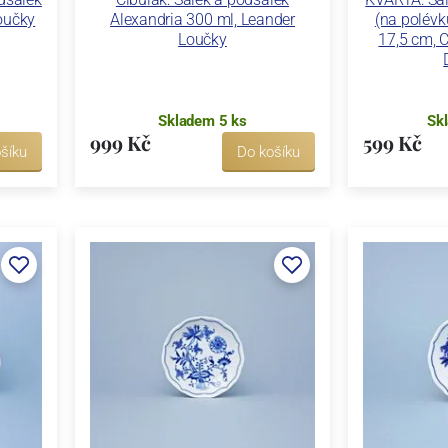
oučky
Alexandria 300 ml, Leander
(na polévk
Loučky
17,5 cm, C
Skladem 5 ks
Sk
999 Kč
599 Kč
šíku
Do košíku