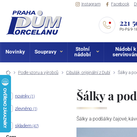
Instagram
Facebook
D
221 5
Po-Pá 9-18
Stolní
Nádobí k
Novinky
Soupravy
nádobí
servírován
Podle vzoru a výrobců
Cibulák, originální z Dubí
Šálky a po
Šálky a pod
novinky
(1)
zlevněno
(1)
Šálky a podšálky čajové, káv
skladem
(47)
Cena