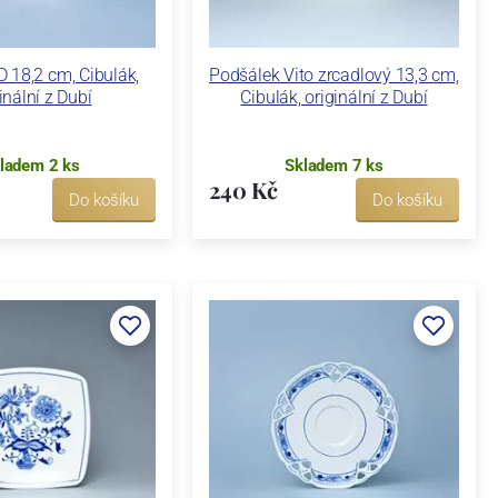
 18,2 cm, Cibulák,
Podšálek Vito zrcadlový 13,3 cm,
inální z Dubí
Cibulák, originální z Dubí
ladem 2 ks
Skladem 7 ks
240 Kč
Do košíku
Do košíku