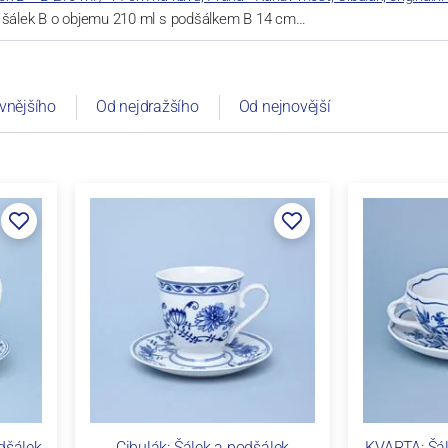
í šálek B o objemu 210 ml s podšálkem B 14 cm…
vnějšího
Od nejdražšího
Od nejnovější
dšálek
Cibulák: Šálek a podšálek
KVARTA: Šál