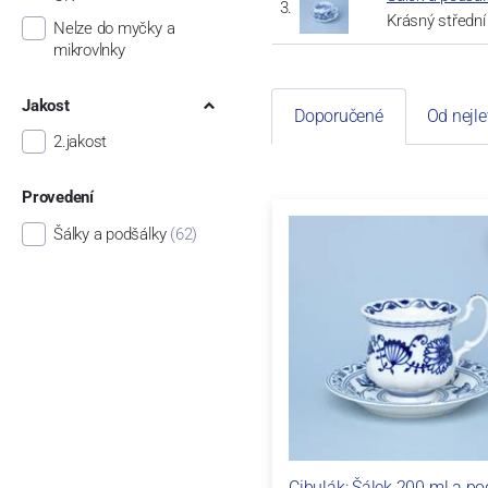
Krásný středn
Nelze do myčky a
mikrovlnky
Jakost
Doporučené
Od nejle
2.jakost
Provedení
Šálky a podšálky
(62)
Cibulák: Šálek 200 ml a po