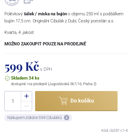
Polévkový
šálek / miska na bujón
o objemu 250 ml s podšálkem
bujón 17,5 cm. Originální Cibulák z Dubí, Český porcelán a.s.
Kvarta, 4. jakost
MOŽNO ZAKOUPIT POUZE NA PRODEJNĚ
599 Kč
s DPH
Skladem 34 ks
dostupné i na prodejně (Jugoslávská 567/16, Praha 2)
Do košíku
Nákupem získáte 599 Cibuláků
Kód: cb231-c1-4