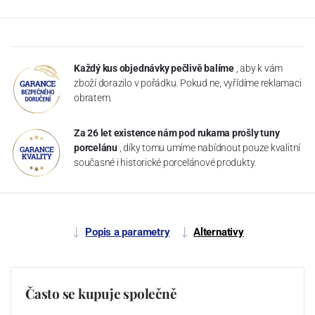
Každý kus objednávky pečlivě balíme
, aby k vám
zboží dorazilo v pořádku. Pokud ne, vyřídíme reklamaci
obratem.
Za 26 let existence nám pod rukama prošly tuny
porcelánu
, díky tomu umíme nabídnout pouze kvalitní
současné i historické porcelánové produkty.
Popis a parametry
Alternativy
Často se kupuje společně