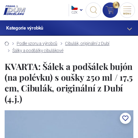
0
CZK
MENU
Kategorie výrobků
Podle vzoru a výrobců
Cibulák, originální z Dubí
Šálky a podšálky cibulákové
KVARTA: Šálek a podšálek bujón
(na polévku) s oušky 250 ml / 17,5
cm, Cibulák, originální z Dubí
(4.j.)