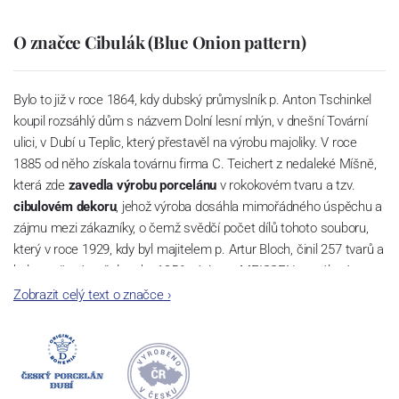
O značce Cibulák (Blue Onion pattern)
Bylo to již v roce 1864, kdy dubský průmyslník p. Anton Tschinkel
koupil rozsáhlý dům s názvem Dolní lesní mlýn, v dnešní Tovární
ulici, v Dubí u Teplic, který přestavěl na výrobu majoliky. V roce
1885 od něho získala továrnu firma C. Teichert z nedaleké Míšně,
která zde
zavedla výrobu porcelánu
v rokokovém tvaru a tzv.
cibulovém dekoru
, jehož výroba dosáhla mimořádného úspěchu a
zájmu mezi zákazníky, o čemž svědčí počet dílů tohoto souboru,
který v roce 1929, kdy byl majitelem p. Artur Bloch, činil 257 tvarů a
byl označován až do roku 1956 nápisem MEISSEN v oválovém
rámečku.
Zobrazit celý text o značce
›
Dnes, kdy čtete tento úvod, nese firma název
Český porcelán
a
počet jeho dílů v cibulovém provedení je 850 tvarů. Tyto výrobky
jsou garantovány Asociací sklářského a keramického průmyslu
České republiky jako „
Český výrobek
“.