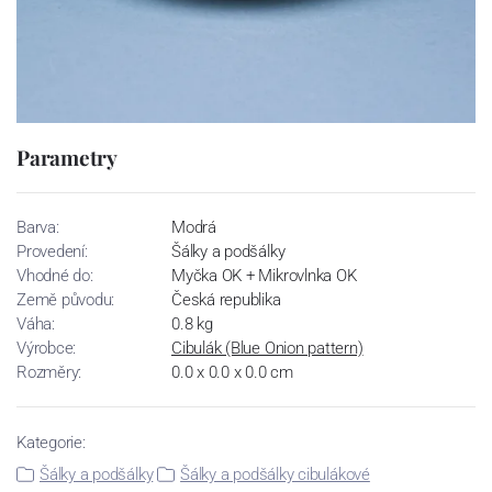
Parametry
Barva:
Modrá
Provedení:
Šálky a podšálky
Vhodné do:
Myčka OK + Mikrovlnka OK
Země původu:
Česká republika
Váha:
0.8 kg
Výrobce:
Cibulák (Blue Onion pattern)
Rozměry:
0.0 x 0.0 x 0.0 cm
Kategorie:
Šálky a podšálky
Šálky a podšálky cibulákové