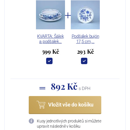
KVARTA: Šálek
Podšálek bujón
a podšálek…
17,5 cm,…
599 Kč
293 Kč
892 Kč
s DPH
Vložit vše do košíku
Kusy jednotlivých produktů si můžete
upravit následně v košíku