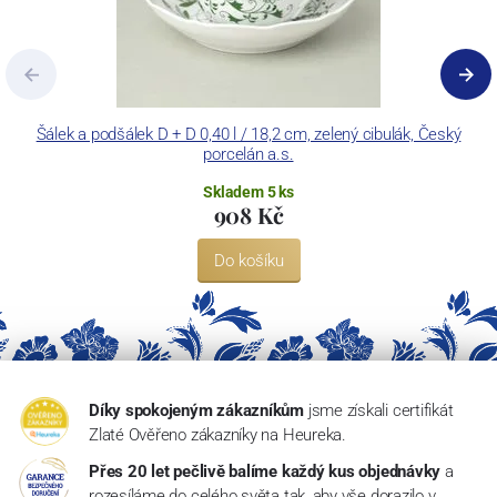
Šálek a podšálek D + D 0,40 l / 18,2 cm, zelený cibulák, Český
M
porcelán a.s.
Skladem 5 ks
908 Kč
Do košíku
Díky spokojeným zákazníkům
jsme získali certifikát
Zlaté Ověřeno zákazníky na Heureka.
Přes 20 let pečlivě balíme každý kus objednávky
a
rozesíláme do celého světa tak, aby vše dorazilo v