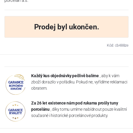
porcelán a.s.
Prodej byl ukončen.
Kód: cb488ze
Každý kus objednávky pečlivě balíme
, aby k vám
zboží dorazilo v pořádku. Pokud ne, vyřídíme reklamaci
obratem.
Za 26 let existence nám pod rukama prošly tuny
porcelánu
, díky tomu umíme nabídnout pouze kvalitní
současné i historické porcelánové produkty.