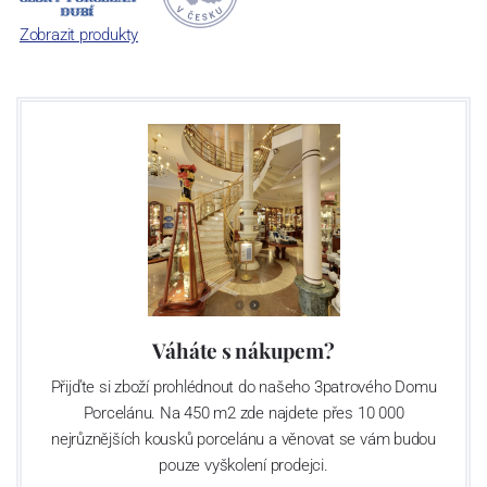
České republiky jako „
Český výrobek
“.
Zobrazit produkty
Váháte s nákupem?
Přijďte si zboží prohlédnout do našeho 3patrového Domu
Porcelánu. Na 450 m2 zde najdete přes 10 000
nejrůznějších kousků porcelánu a věnovat se vám budou
pouze vyškolení prodejci.