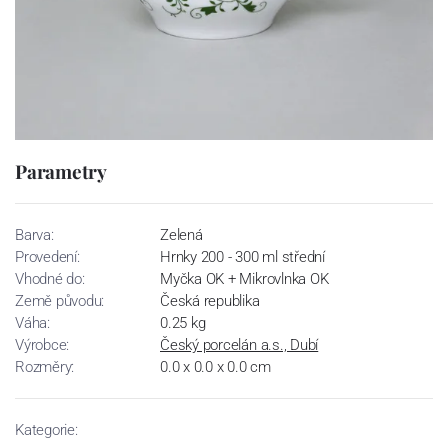
Parametry
Barva:
Zelená
Provedení:
Hrnky 200 - 300 ml střední
Vhodné do:
Myčka OK + Mikrovlnka OK
Země původu:
Česká republika
Váha:
0.25 kg
Výrobce:
Český porcelán a.s., Dubí
Rozměry:
0.0 x 0.0 x 0.0 cm
Kategorie: