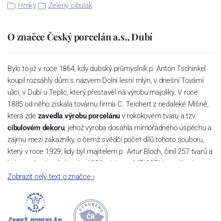
Hrnky
Zelený cibulák
O značce Český porcelán a.s., Dubí
Bylo to již v roce 1864, kdy dubský průmyslník p. Anton Tschinkel
koupil rozsáhlý dům s názvem Dolní lesní mlýn, v dnešní Tovární
ulici, v Dubí u Teplic, který přestavěl na výrobu majoliky. V roce
1885 od něho získala továrnu firma C. Teichert z nedaleké Míšně,
která zde
zavedla výrobu porcelánu
v rokokovém tvaru a tzv.
cibulovém dekoru
, jehož výroba dosáhla mimořádného úspěchu a
zájmu mezi zákazníky, o čemž svědčí počet dílů tohoto souboru,
který v roce 1929, kdy byl majitelem p. Artur Bloch, činil 257 tvarů a
byl označován až do roku 1956 nápisem MEISSEN v oválovém
rámečku.
Zobrazit celý text o značce
›
Dnes, kdy čtete tento úvod, nese firma název
Český porcelán
a
počet jeho dílů v cibulovém provedení je 850 tvarů. Tyto výrobky
jsou garantovány Asociací sklářského a keramického průmyslu