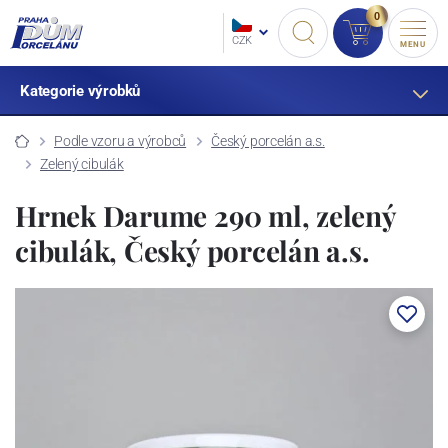
0
CZK
MENU
Kategorie výrobků
Podle vzoru a výrobců
Český porcelán a.s.
Zelený cibulák
Hrnek Darume 290 ml, zelený
cibulák, Český porcelán a.s.