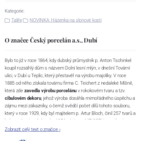
Kategorie:
Talíře
NOVINKA: Házenka na slonové kosti
O značce Český porcelán a.s., Dubí
Bylo to již v roce 1864, kdy dubský průmyslník p. Anton Tschinkel
koupil rozsáhlý dům s názvem Dolní lesní mlýn, v dnešní Tovární
ulici, v Dubí u Teplic, který přestavěl na výrobu majoliky. V roce
1885 od něho získala továrnu firma C. Teichert z nedaleké Míšně,
která zde
zavedla výrobu porcelánu
v rokokovém tvaru a tzv.
cibulovém dekoru
, jehož výroba dosáhla mimořádného úspěchu a
zájmu mezi zákazníky, o čemž svědčí počet dílů tohoto souboru,
který v roce 1929, kdy byl majitelem p. Artur Bloch, činil 257 tvarů a
byl označován až do roku 1956 nápisem MEISSEN v oválovém
rámečku.
Zobrazit celý text o značce
›
Dnes, kdy čtete tento úvod, nese firma název
Český porcelán
a