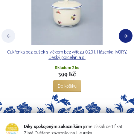
Cukřenka bez oušek s víčkem bez výřezu 0,20 l, Házenka IVORY,
Š
Český porcelán a.s.
Skladem 2 ks
399 Kč
Do košíku
Díky spokojeným zákazníkům
jsme získali certifikát
Zlaté Ověřeno zákazníky na Heureka.