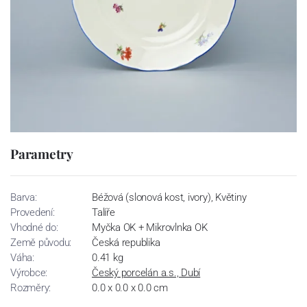
Parametry
Barva:
Béžová (slonová kost, ivory), Květiny
Provedení:
Talíře
Vhodné do:
Myčka OK + Mikrovlnka OK
Země původu:
Česká republika
Váha:
0.41 kg
Výrobce:
Český porcelán a.s., Dubí
Rozměry:
0.0 x 0.0 x 0.0 cm