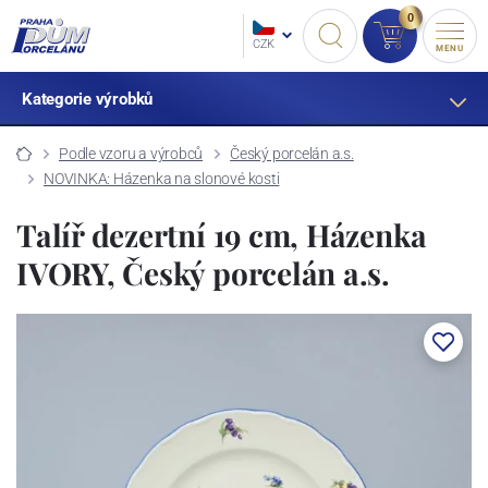
0
CZK
MENU
Kategorie výrobků
Podle vzoru a výrobců
Český porcelán a.s.
NOVINKA: Házenka na slonové kosti
Talíř dezertní 19 cm, Házenka
IVORY, Český porcelán a.s.