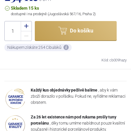
Skladem 15 ks
dostupné i na prodejně (Jugoslávská 567/16, Praha 2)
Do košíku
Nákupem získáte 254 Cibuláků
Kód: cb009hazy
Každý kus objednávky pečlivě balíme
, aby k vám
zboží dorazilo v pořádku. Pokud ne, vyřídíme reklamaci
obratem.
Za 26 let existence nám pod rukama prošly tuny
porcelánu
, díky tomu umíme nabídnout pouze kvalitní
současné i historické porcelánové produkty.