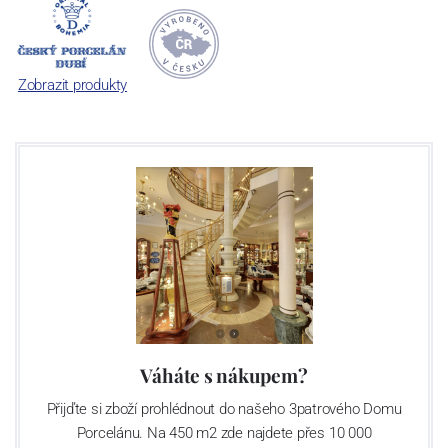
počet jeho dílů v cibulovém provedení je 850 tvarů. Tyto výrobky
jsou garantovány Asociací sklářského a keramického průmyslu
České republiky jako „
Český výrobek
“.
Zobrazit produkty
Váháte s nákupem?
Přijďte si zboží prohlédnout do našeho 3patrového Domu
Porcelánu. Na 450 m2 zde najdete přes 10 000