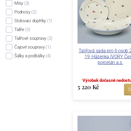
Mísy
(3)
Podnosy
(2)
Stolovací doplňky
(1)
Talíře
(5)
Talířové soupravy
(2)
Čajové soupravy
(1)
Talířová sada pro 6 osob 2
Šálky a podšálky
(4)
19, Házenka IVORY, Če
porcelán a.s.
Výrobek dočasně nedost
5 220 Kč
D