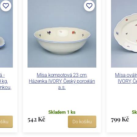
á -
Mísa kompotová 23 cm,
Mísa ovál
 kg,
Házenka IVORY, Český porcelán
IVORY, Če
inkou,
a.s.
Skladem 1 ks
Sk
542 Kč
799 Kč
šíku
Do košíku