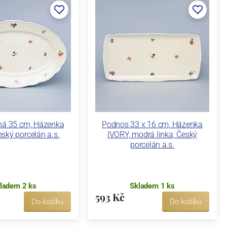
ná 35 cm, Házenka
Podnos 33 x 16 cm, Házenka
ský porcelán a.s.
IVORY, modrá linka, Český
porcelán a.s.
ladem 2 ks
Skladem 1 ks
593 Kč
Do košíku
Do košíku