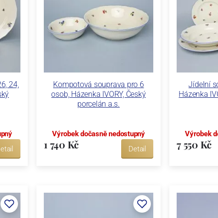
6, 24,
Kompotová souprava pro 6
Jídelní 
ský
osob, Házenka IVORY, Český
Házenka IV
porcelán a.s.
upný
Výrobek dočasně nedostupný
Výrobek d
1 740 Kč
7 550 Kč
etail
Detail