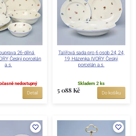
souprava 26-dílná,
Talířová sada pro 6 osob 24, 24,
ORY, Český porcelán
19, Házenka IVORY, Český
a.s.
porcelán a.s.
očasně nedostupný
Skladem 2 ks
5 088 Kč
Detail
Do košíku