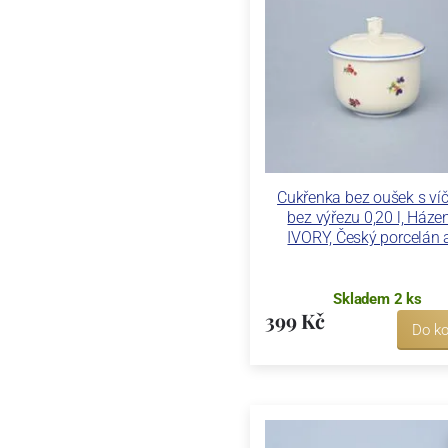
Cukřenka bez oušek s v
bez výřezu 0,20 l, Háze
IVORY, Český porcelán a
Skladem 2 ks
399 Kč
Do ko