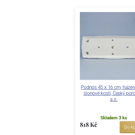
Podnos 45 x 16 cm, háze
slonové kosti, Český por
a.s.
Skladem 3 ks
818 Kč
Do ko