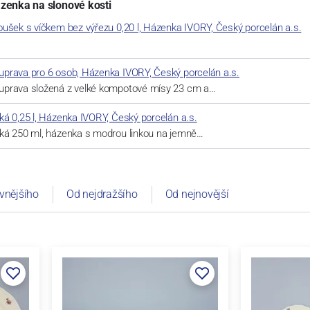
zenka na slonové kosti
ušek s víčkem bez výřezu 0,20 l, Házenka IVORY, Český porcelán a.s.
prava pro 6 osob, Házenka IVORY, Český porcelán a.s.
prava složená z velké kompotové mísy 23 cm a…
á 0,25 l, Házenka IVORY, Český porcelán a.s.
ká 250 ml, házenka s modrou linkou na jemně…
vnějšího
Od nejdražšího
Od nejnovější