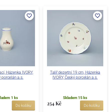
ací, Házenka IVORY,
Talíř dezertní 19 cm, Házenka
 porcelán a.s.
IVORY, Český porcelán a.s.
ladem 1 ks
Skladem 15 ks
254 Kč
Do košíku
Do košíku