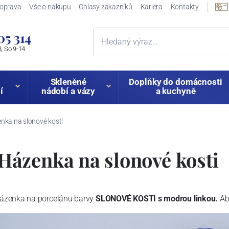
oprava
Vše o nákupu
Ohlasy zákazníků
Kariéra
Kontakty
05 314
, So 9-14
Skleněné
Doplňky do domácnosti
í
nádobí a vázy
a kuchyně
ka na slonové kosti
ázenka na slonové kosti
Házenka na porcelánu barvy
SLONOVÉ KOSTI s modrou linkou.
Ab