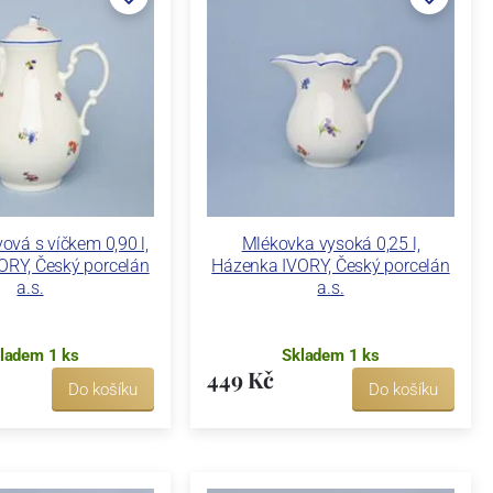
ová s víčkem 0,90 l,
Mlékovka vysoká 0,25 l,
ORY, Český porcelán
Házenka IVORY, Český porcelán
a.s.
a.s.
ladem 1 ks
Skladem 1 ks
449 Kč
Do košíku
Do košíku