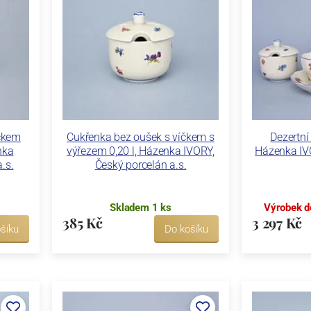
íčkem
Cukřenka bez oušek s víčkem s
Dezertní
nka
výřezem 0,20 l, Házenka IVORY,
Házenka IV
.s.
Český porcelán a.s.
Skladem 1 ks
Výrobek d
385 Kč
3 297 Kč
šíku
Do košíku