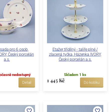
 sada pro 6 osob,
Etažer třídílný - talíře plné /
ORY, Český porcelán
zlacená tyčka, Házenka IVORY,
a.s.
Český porcelán a.s.
očasně nedostupný
Skladem 1 ks
1 445 Kč
Detail
Do košíku