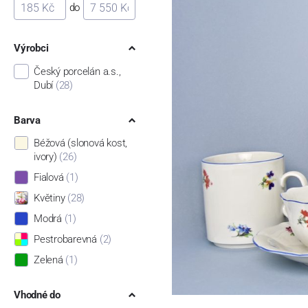
do
Výrobci
Český porcelán a.s.,
Dubí
(28)
Barva
Béžová (slonová kost,
ivory)
(26)
Fialová
(1)
Květiny
(28)
Modrá
(1)
Pestrobarevná
(2)
Zelená
(1)
Vhodné do