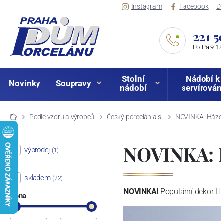
Instagram
Facebook
D
221 5
Po-Pá 9-18
Stolní
Nádobí k
Novinky
Soupravy
nádobí
servírován
Podle vzoru a výrobců
Český porcelán a.s.
NOVINKA: Házen
NOVINKA: H
výprodej
(1)
skladem
(22)
NOVINKA!
Populární dekor 
Cena