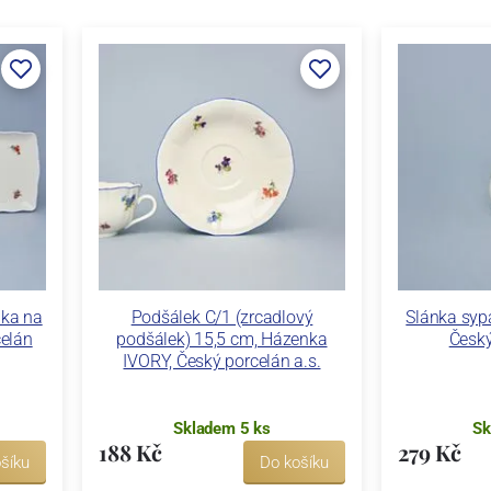
nka na
Podšálek C/1 (zrcadlový
Slánka syp
celán
podšálek) 15,5 cm, Házenka
Český
IVORY, Český porcelán a.s.
Skladem 5 ks
Sk
188 Kč
279 Kč
šíku
Do košíku