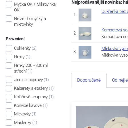
Nejprodávanější novinka: há
Myčka OK + Mikrovlnka
OK
Cukřenka bez o
Nelze do myčky a
mikrovlnky
Kompotová sou
Kompotová sou
Provedení
Cukřenky
(2)
Mlékovka vysok
Mlékovka vyso
Hrnky
(1)
Hrnky 200 - 300 ml
střední
(1)
Jídelní soupravy
(1)
Doporučené
Od nejle
Kabarety a etažery
(1)
Koláčové soupravy
(1)
Konvice kávové
(1)
Mlékovky
(1)
Máslenky
(1)