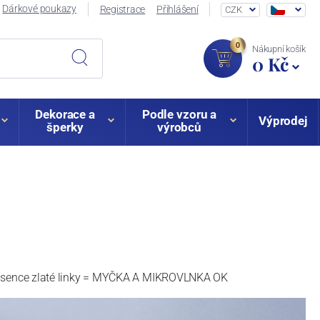
Dárkové poukazy
Registrace
Přihlášení
CZK
0
Nákupní košík
0 Kč
Dekorace a
Podle vzoru a
Výprodej
šperky
výrobců
sence zlaté linky = MYČKA A MIKROVLNKA OK