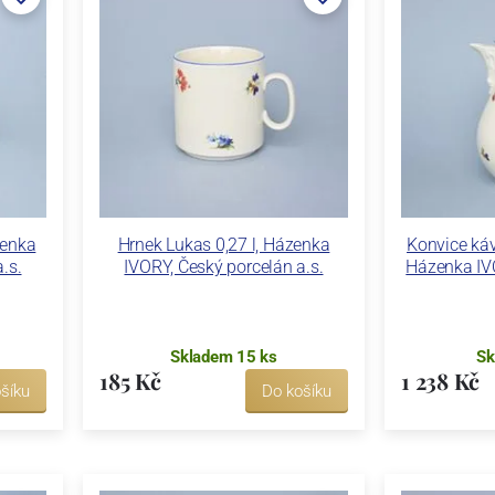
zenka
Hrnek Lukas 0,27 l, Házenka
Konvice káv
.s.
IVORY, Český porcelán a.s.
Házenka IV
Skladem 15 ks
Sk
185 Kč
1 238 Kč
šíku
Do košíku