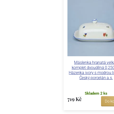
Máslenka hranatá velk
komplet dvoudílná 0,250
Házenka ivory s modrou l
Český porcelán a.s.
Skladem 2 ks
719 Kč
Do ko