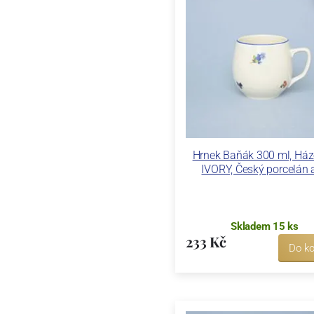
Hrnek Baňák 300 ml, Há
IVORY, Český porcelán a
Skladem 15 ks
233 Kč
Do ko