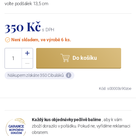
volte podšálek 13,5 cm
350 Kč
s DPH
Není skladem, ve výrobě 6 ks.
Do košíku
Nákupem získáte 350 Cibuláků
Kód: s00003s90zoe
Každý kus objednávky pečlivě balíme
, aby k vám
zboží dorazilo v pořádku. Pokud ne, vyřídíme reklamaci
obratem.