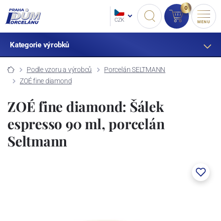
0
CZK
MENU
Kategorie výrobků
Podle vzoru a výrobců
Porcelán SELTMANN
ZOÉ fine diamond
ZOÉ fine diamond: Šálek
espresso 90 ml, porcelán
Seltmann