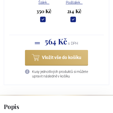
Šálek…
Podšálek…
350 Kč
214 Kč
564 Kč
s DPH
Vložit vše do košíku
Kusy jednotlivých produktů si můžete
upravit následně v košíku
Popis