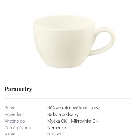
Parametry
Barva:
Béžová (slonová kost, ivory)
Provedení:
Šálky a podšálky
Vhodné do:
Myčka OK + Mikrovlnka OK
Země původu:
Německo
Váha:
0.15 kg