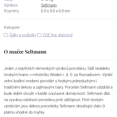
Výrobce:
Seltmann
Rozměry:
0.0 x 0.0 x 0.0 cm
Kategorie:
Šálky a podšálky
ZOÉ fine diamond
O značce Seltmann
Jeden z největších německých výrobců porcelánu. Sídlí nedaleko
českých hranic v městečku Weiden i. d. O. za Rozvadovem. Vyrábí
velmi kvalitní moderní porcelán s hezkými jednoduchými i
tradičními dekory a zajímavými tvary. Porcelán Seltmann odzdobí a
bude dobře sloužit v každé současné domácnosti. Seltmann dbá
na vysokou odolnost porcelánu proti odštípnutí. Proti českým
výrobcům jsou dekory porcelánky Seltmann obsahující zlato či
platinu vhodné do myčky.