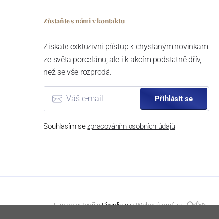
Zůstaňte s námi v kontaktu
Získáte exkluzivní přístup k chystaným novinkám
ze světa porcelánu, ale i k akcím podstatně dřív,
než se vše rozprodá.
Přihlásit se
Souhlasím se
zpracováním osobních údajů
E-shop vytvořila
Simplia.cz
⦁ Webová grafika