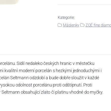
Kategorie:
Máslenky
ZOÉ fine diam
rcelánu. Sídlí nedaleko českých hranic v městečku
mi kvalitní moderní porcelán s hezkými jednoduchými i
rcelán Seltmann odzdobí a bude dobře sloužit v každé
okou odolnost porcelánu proti odštípnutí. Proti
Seltmann obsahující zlato či platinu vhodné do myčky.