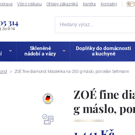
oprava
Vše o nákupu
Ohlasy zákazníků
Kariéra
Kontakty
05 314
, So 9-14
Skleněné
Doplňky do domácnosti
í
nádobí a vázy
a kuchyně
mond
ZOÉ fine diamond: Máslenka na 250 g máslo, porcelán Seltmann
ZOÉ fine d
g máslo, po
1 441 Kč