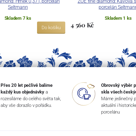
amond: Hrnek 0,37 l, porcelán
ZOÉ fine diamond: Kávová sa
Seltmann
porcelán Seltman
Skladem 7 ks
Skladem 1 ks
4 560 Kč
Do košíku
Přes 20 let pečlivě balíme
Obrovský výběr p
každý kus objednávky
a
skla všech český
rozesíláme do celého světa tak,
Máme jedinečný p
aby vše dorazilo v pořádku.
aktuální i historic
porcelánu