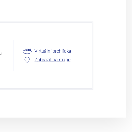
Virtuální prohlídka
a
Zobrazit na mapě