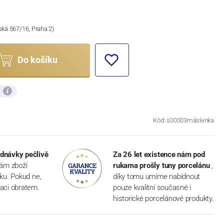
ská 567/16, Praha 2)
Do košíku
ů
Kód: s00003máslenka
dnávky pečlivě
Za 26 let existence nám pod
vám zboží
rukama prošly tuny porcelánu
,
dku. Pokud ne,
díky tomu umíme nabídnout
aci obratem.
pouze kvalitní současné i
historické porcelánové produkty.