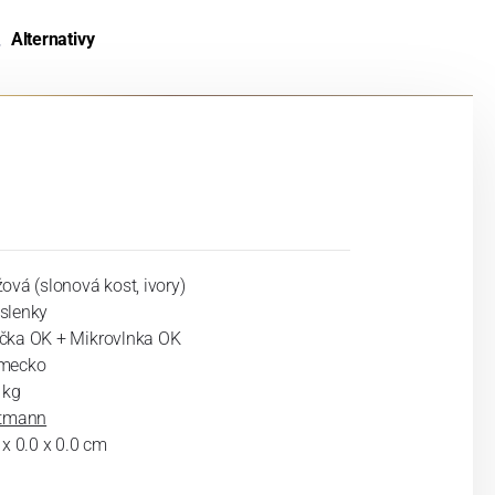
Alternativy
ová (slonová kost, ivory)
slenky
čka OK + Mikrovlnka OK
mecko
 kg
ltmann
 x 0.0 x 0.0 cm