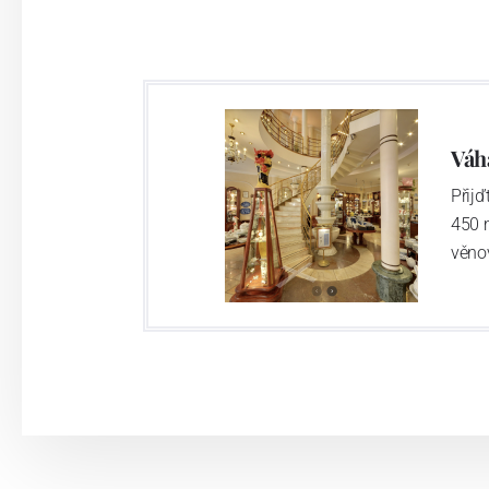
Váh
Přij
450 
věno