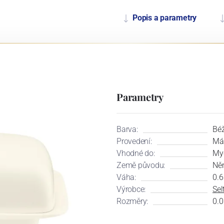
Popis a parametry
Parametry
Barva:
Béž
Provedení:
Má
Vhodné do:
My
Země původu:
Ně
Váha:
0.6
Výrobce:
Se
Rozměry:
0.0