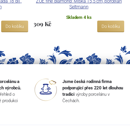
da 18 díl.,
ZOÉ fine diamond: Miska 15,5 cm, porcelán
n
Seltmann
Skladem 4 ks
309 Kč
Do košíku
Do košíku
orcelánu a
Jsme česká rodinná firma
ch výrobců.
podporující přes 220 let dlouhou
řehled o
tradici
výroby porcelánu v
ké produkci
Čechách.