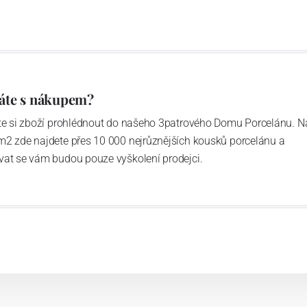
áte s nákupem?
ďte si zboží prohlédnout do našeho 3patrového Domu Porcelánu. N
m2 zde najdete přes 10 000 nejrůznějších kousků porcelánu a
vat se vám budou pouze vyškolení prodejci.