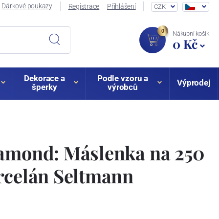
Dárkové poukazy
Registrace
Přihlášení
CZK
0
Nákupní košík
0 Kč
Dekorace a
Podle vzoru a
Výprodej
šperky
výrobců
iamond: Máslenka na 250
rcelán Seltmann