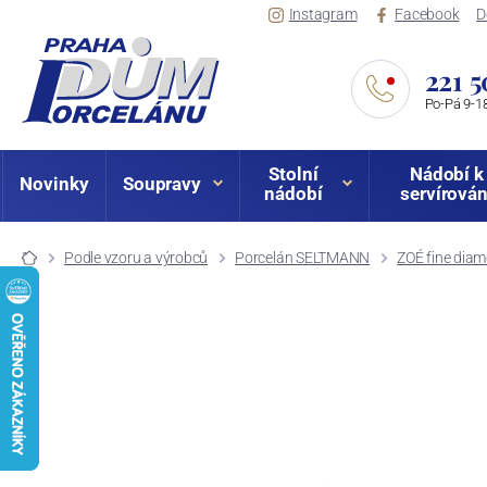
Instagram
Facebook
D
221 5
Po-Pá 9-18
Stolní
Nádobí k
Novinky
Soupravy
nádobí
servírován
Podle vzoru a výrobců
Porcelán SELTMANN
ZOÉ fine dia