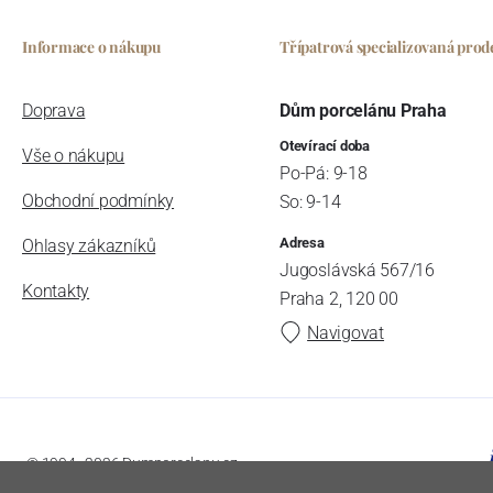
Informace o nákupu
Třípatrová specializovaná prod
Doprava
Dům porcelánu Praha
Otevírací doba
Vše o nákupu
Po-Pá: 9-18
Obchodní podmínky
So: 9-14
Adresa
Ohlasy zákazníků
Jugoslávská 567/16
Kontakty
Praha 2, 120 00
Navigovat
© 1994–2026 Dumporcelanu.cz