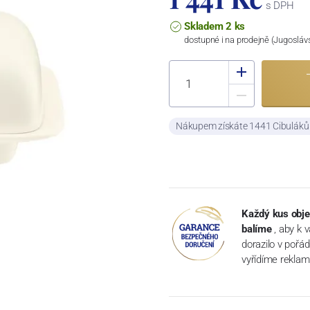
s DPH
Skladem 2 ks
dostupné i na prodejně (Jugosláv
Nákupem získáte 1441 Cibulák
Každý kus obje
balíme
, aby k 
dorazilo v pořá
vyřídíme reklam