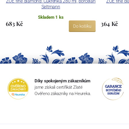
ZOÉ fine diamond: Cukřenka 280 ml, porcelán
ZOÉ fine di
Seltmann
Skladem 1 ks
683 Kč
364 Kč
Do košíku
Díky spokojeným zákazníkům
jsme získali certifikát Zlaté
Ověřeno zákazníky na Heureka.