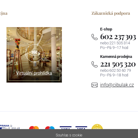
ejna
Zákaznická podpora
E-shop
602 237 393
nebo 221 505 314
Po–Pá 9–17 hod
Kamenná prodejna
221 505 320
nebo 602 50 60 79
Po–Pá 9–18 hod
info@cibulak.cz
Souhlas s cookie