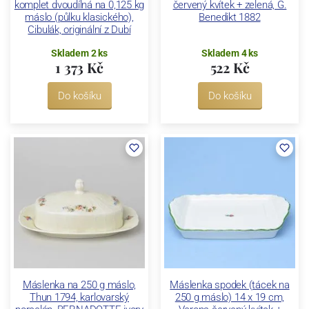
komplet dvoudílná na 0,125 kg
červený kvítek + zelená, G.
máslo (půlku klasického),
Benedikt 1882
Cibulák, originální z Dubí
Skladem 2 ks
Skladem 4 ks
1 373 Kč
522 Kč
Do košíku
Do košíku
Máslenka na 250 g máslo,
Máslenka spodek (tácek na
Thun 1794, karlovarský
250 g máslo) 14 x 19 cm,