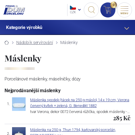
0
CZK
MENU
Kategorie výrobků
Nádobí k servírování
Máslenky
Máslenky
Porcelánové máslenky, máselničky, dózy
Nejprodávanější máslenky
Máslenka spodek (tácek na 250 g máslo) 14 x 19 cm, Verona
červený kvítek + zelená, G. Benedikt 1882
tvar Verona, dekor 0072 červená růžička, spodek máslenky -…
285 Kč
Máslenka na 250 g, Thun 1794, karlovarský porcelán,