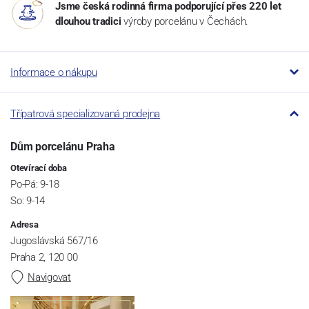
Jsme česká rodinná firma podporující přes 220 let
dlouhou tradici
výroby porcelánu v Čechách.
Informace o nákupu
Třípatrová specializovaná prodejna
Dům porcelánu Praha
Otevírací doba
Po-Pá: 9-18
So: 9-14
Adresa
Jugoslávská 567/16
Praha 2, 120 00
Navigovat