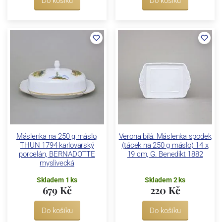
Do košíku
Do košíku
Máslenka na 250 g máslo,
Verona bílá: Máslenka spodek
THUN 1794 karlovarský
(tácek na 250 g máslo) 14 x
porcelán, BERNADOTTE
19 cm, G. Benedikt 1882
myslivecká
Skladem 1 ks
Skladem 2 ks
679 Kč
220 Kč
Do košíku
Do košíku