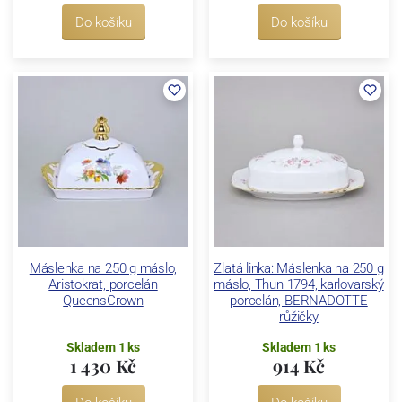
Do košíku
Do košíku
Máslenka na 250 g máslo,
Zlatá linka: Máslenka na 250 g
Aristokrat, porcelán
máslo, Thun 1794, karlovarský
QueensCrown
porcelán, BERNADOTTE
růžičky
Skladem 1 ks
Skladem 1 ks
1 430 Kč
914 Kč