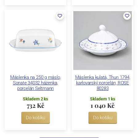
Máslenka na 250 g máslo,
Máslenka kulatá, Thun 1794,
Sonate 34032 házenka,
karlovarský porcelán, ROSE
porcelán Seltmann
80283
Skladem 2 ks
Skladem 1 ks
732 Kč
1 040 Kč
Do košíku
Do košíku