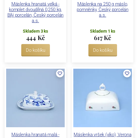
Máslenka hranatá velká -
Máslenka na 250 g máslo,
komplet dvoudílná 0,250 kg,
pomněnky, Český porcelán
Bílý porcelán, Český porcelán
a.s.
a.s.
Skladem 3 ks
Skladem 1 ks
444 Kč
617 Kč
Do košíku
Do košíku
Máslenka hranatá malá -
Máslenka vršek (víko), Verona