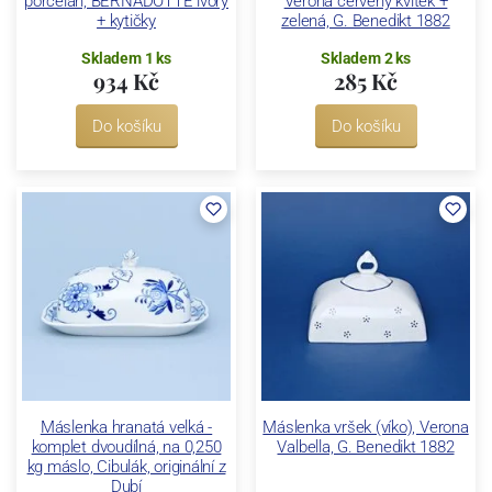
porcelán, BERNADOTTE ivory
Verona červený kvítek +
+ kytičky
zelená, G. Benedikt 1882
Skladem 1 ks
Skladem 2 ks
934 Kč
285 Kč
Do košíku
Do košíku
Máslenka hranatá velká -
Máslenka vršek (víko), Verona
komplet dvoudílná, na 0,250
Valbella, G. Benedikt 1882
kg máslo, Cibulák, originální z
Dubí