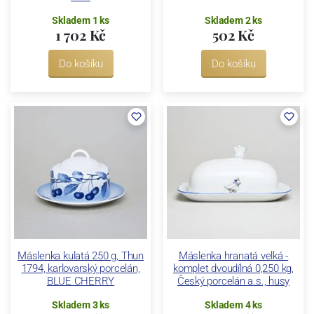
Skladem 1 ks
Skladem 2 ks
1 702 Kč
502 Kč
Do košíku
Do košíku
Máslenka kulatá 250 g, Thun
Máslenka hranatá velká -
1794, karlovarský porcelán,
komplet dvoudílná 0,250 kg,
BLUE CHERRY
Český porcelán a.s., husy
Skladem 3 ks
Skladem 4 ks