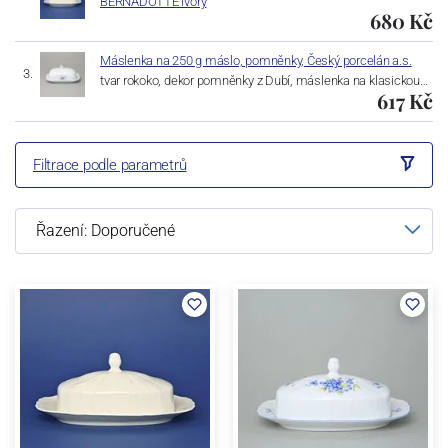
BERNADOTTE ivory
680 Kč
Máslenka na 250 g máslo, pomněnky, Český porcelán a.s.
tvar rokoko, dekor pomněnky z Dubí, máslenka na klasickou…
617 Kč
Filtrace podle parametrů