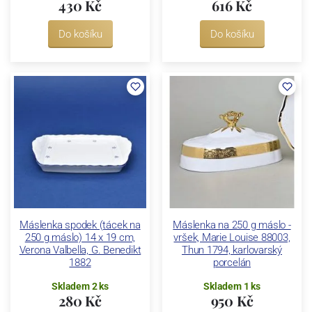
430 Kč
616 Kč
Do košíku
Do košíku
Máslenka spodek (tácek na
Máslenka na 250 g máslo -
250 g máslo) 14 x 19 cm,
vršek, Marie Louise 88003,
Verona Valbella, G. Benedikt
Thun 1794, karlovarský
1882
porcelán
Skladem 2 ks
Skladem 1 ks
280 Kč
950 Kč