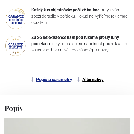
Každý kus objednávky pečlivě balíme
, aby k vám
zboží dorazilo v pořádku. Pokud ne, vyřídíme reklamaci
obratem.
Za 26 let existence nám pod rukama prošly tuny
porcelánu
, díky tomu umíme nabídnout pouze kvalitní
současné i historické porcelánové produkty.
Popis a parametry
Alternativy
Popis