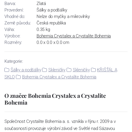
Barva:
Zlatá
Provedení:
Šálky a podšálky
Vhodné do:
Nelze do myčky a mikrovlnky
Země původu:
Česká republika
Váha:
0.35 kg
Výrobce:
Bohemia Crystalex a Crystalite Bohemia
Rozměry:
0.0 x 0.0 x 0.0 cm
Kategorie:
Šálky a podšálky
Skleničky
Skleničky
KŘIŠŤÁL A
SKLO
Bohemia Crystalex a Crystalite Bohemia
O značce Bohemia Crystalex a Crystalite
Bohemia
Společnost Crystalite Bohemia a. s. vznikla v říjnu r. 2009 a v
současnosti provozuje výrobní závod ve Světlé nad Sázavou