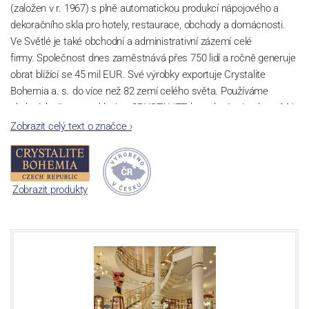
(založen v r. 1967) s plně automatickou produkcí nápojového a
dekoračního skla pro hotely, restaurace, obchody a domácnosti.
Ve Světlé je také obchodní a administrativní zázemí celé
firmy. Společnost dnes zaměstnává přes 750 lidí a ročně generuje
obrat blížící se 45 mil EUR. Své výrobky exportuje Crystalite
Bohemia a. s. do více než 82 zemí celého světa. Používáme
ekologicky šetrnou sklovinu CRYSTALITE bez sloučenin olova. Má
perfektní lom světla a vysokou pevnost a životnost díky příměsi
Zobrazit celý text o značce
›
titanu. Lze ji bez hrozby zašednutí mýt v myčkách nádobí a to i při
velkém počtu cyklů.
Sklárna Světlá nad Sázavou
Zobrazit produkty
V oblasti Světlé nad Sázavou se první zmínky o sklářské výrobě
datují již ke konci 16. století. Historie moderní sklárny začíná v r.
1967, kdy byla zahájena výstavba nového sklářského provozu.
Ruční výroba zde byla spuštěna v r.1970, automatická výroba pak
v r. 1975 - strojní foukání výrobků. V letech 1998 – 2000 byly
instalovány tavící agregáty a velké lisy umožňující výrobu předmětů
o velikosti do 45 cm, s maximální hmotností do 5 kg. V r. 2008 byla