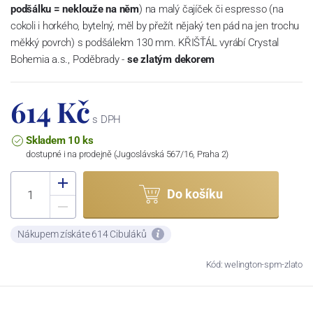
podšálku = neklouže na něm
) na malý čajíček či espresso (na
cokoli i horkého, bytelný, měl by přežít nějaký ten pád na jen trochu
měkký povrch) s podšálekm 130 mm. KŘIŠŤÁL vyrábí Crystal
Bohemia a.s., Poděbrady -
se zlatým dekorem
614 Kč
s DPH
Skladem 10 ks
dostupné i na prodejně (Jugoslávská 567/16, Praha 2)
Do košíku
Nákupem získáte 614 Cibuláků
Kód: welington-spm-zlato