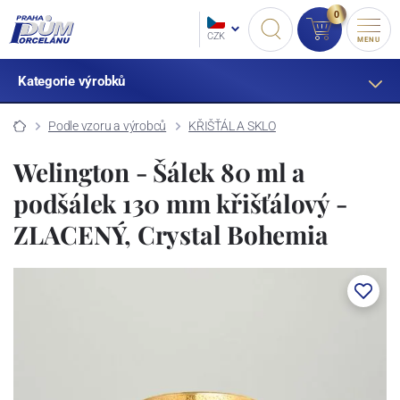
0
CZK
MENU
Kategorie výrobků
Podle vzoru a výrobců
KŘIŠŤÁL A SKLO
Welington - Šálek 80 ml a
podšálek 130 mm křišťálový -
ZLACENÝ, Crystal Bohemia