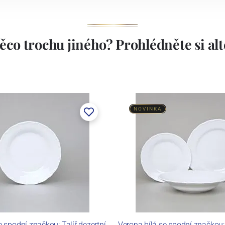
ěco trochu jiného? Prohlédněte si alte
NOVINKA
e spodní značkou: Talíř dezertní
Verona bílá se spodní značkou: