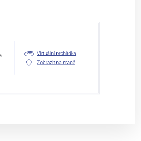
Virtuální prohlídka
a
Zobrazit na mapě