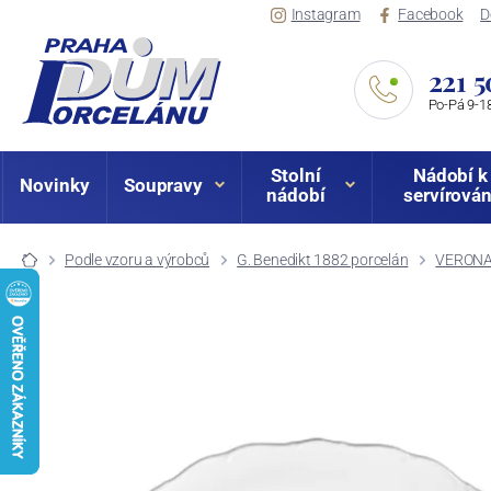
Instagram
Facebook
D
221 5
Po-Pá 9-18
Stolní
Nádobí k
Novinky
Soupravy
nádobí
servírován
Podle vzoru a výrobců
G. Benedikt 1882 porcelán
VERONA 