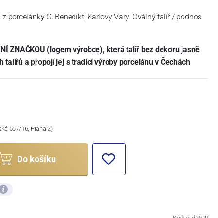
z porcelánky G. Benedikt, Karlovy Vary. Oválný talíř / podnos
Í ZNAČKOU (logem výrobce), která talíř bez dekoru jasně
ch talířů a propojí jej s tradicí výroby porcelánu v Čechách
ská 567/16, Praha 2)
Do košíku
Kód: ved3028