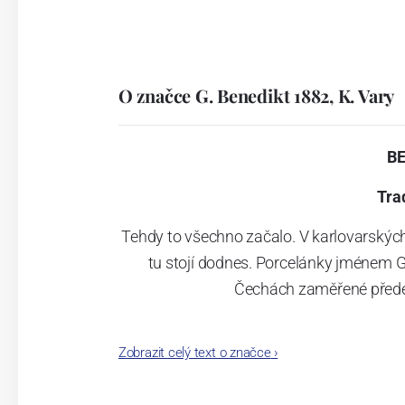
O značce G. Benedikt 1882, K. Vary
B
Tra
Tehdy to všechno začalo. V karlovarskýc
tu stojí dodnes. Porcelánky jménem G
Čechách zaměřené přede
Zobrazit celý text o značce
›
Jak čas plynul, našla porcelánka šikovn
se značkami Lilien Austria a Suisse La