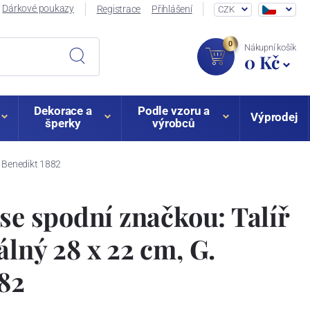
Dárkové poukazy
Registrace
Přihlášení
CZK
0
Nákupní košík
0 Kč
Dekorace a
Podle vzoru a
Výprodej
šperky
výrobců
. Benedikt 1882
 se spodní značkou: Talíř
álný 28 x 22 cm, G.
82