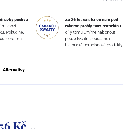
dnávky pečlivě
Za 26 let existence nám pod
vám zboží
rukama prošly tuny porcelánu
,
dku. Pokud ne,
díky tomu umíme nabídnout
aci obratem.
pouze kvalitní současné i
historické porcelánové produkty.
Alternativy
556 Kč