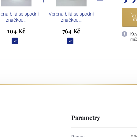
rona bílá se spodní
Verona bílá se spodní
značkou…
značkou…
104 Kč
764 Kč
Kus
můž
Parametry