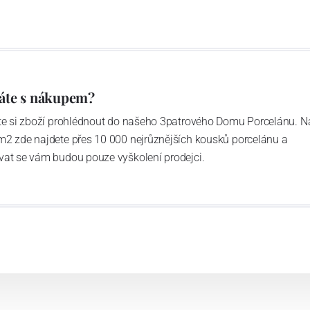
společné: mimořádně odolný porcelán, se kterým není
jednat v rukavičkách.
áte s nákupem?
ďte si zboží prohlédnout do našeho 3patrového Domu Porcelánu. N
m2 zde najdete přes 10 000 nejrůznějších kousků porcelánu a
vat se vám budou pouze vyškolení prodejci.