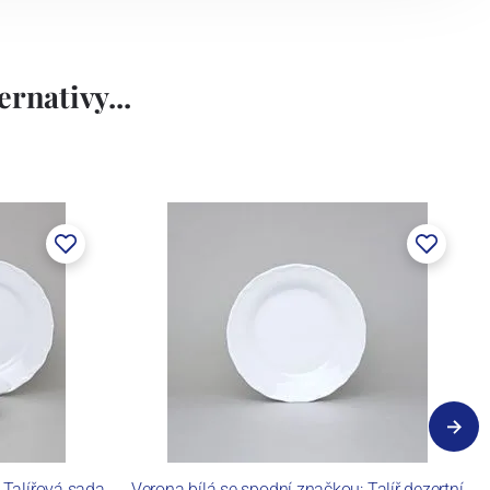
rnativy...
 Talířová sada
Verona bílá se spodní značkou: Talíř dezertní