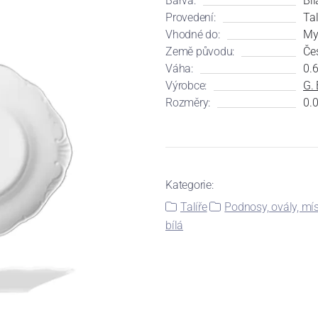
Barva:
Bíl
Provedení:
Tal
Vhodné do:
My
Země původu:
Če
Váha:
0.
Výrobce:
G. 
Rozměry:
0.0
Kategorie:
Talíře
Podnosy, ovály, mís
bílá