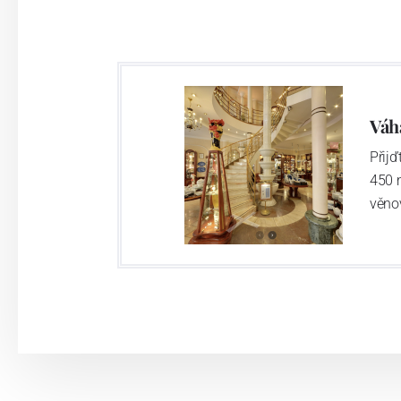
různých zemí, všechny tři máme jedno 
třeba 
Váh
Přij
450 
věno