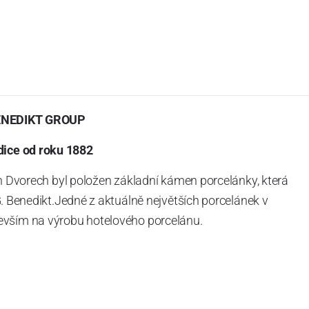
ENEDIKT GROUP
dice od roku 1882
h Dvorech byl položen základní kámen porcelánky, která
. Benedikt.Jedné z aktuálně největších porcelánek v
vším na výrobu hotelového porcelánu.
é kolegy – spojence v Rakousku a Švýcarsku. A tak dnes
ngenthal tvoříme společnost „G. Benedikt Group“. Ač z