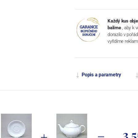
Každý kus obje
balíme
, aby k 
dorazilo v pořá
vyřídíme reklam
Popis a parametry
3 