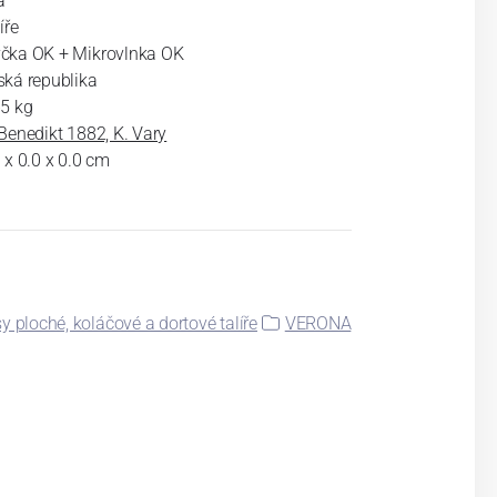
á
íře
čka OK + Mikrovlnka OK
ská republika
65 kg
Benedikt 1882, K. Vary
 x 0.0 x 0.0 cm
y ploché, koláčové a dortové talíře
VERONA