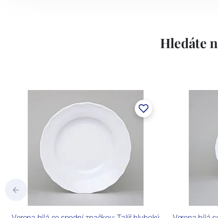
Hledáte n
Verona bílá se spodní značkou: Talíř hluboký
Verona bílá s