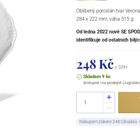
Oblíbený porcelán tvar Verona 
284 x 222 mm, váha 515 g
Od ledna 2022 nově SE SPODN
identifikuje od ostatních bílý
248 Kč
s DPH
Skladem 9 ks
dostupné i na prodejně (Jugosláv
Nákupem získáte 248 Cibuláků