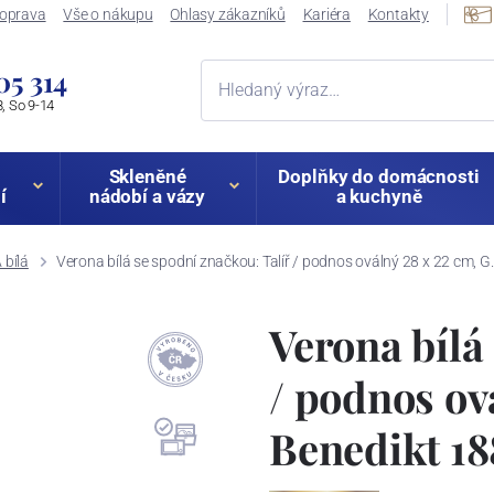
oprava
Vše o nákupu
Ohlasy zákazníků
Kariéra
Kontakty
05 314
, So 9-14
Skleněné
Doplňky do domácnosti
í
nádobí a vázy
a kuchyně
bílá
Verona bílá se spodní značkou: Talíř / podnos oválný 28 x 22 cm, G
Verona bílá
/ podnos ov
Benedikt 18