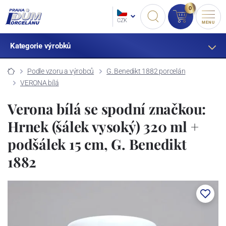
0
CZK
MENU
Kategorie výrobků
Podle vzoru a výrobců
G. Benedikt 1882 porcelán
VERONA bílá
Verona bílá se spodní značkou:
Hrnek (šálek vysoký) 320 ml +
podšálek 15 cm, G. Benedikt
1882