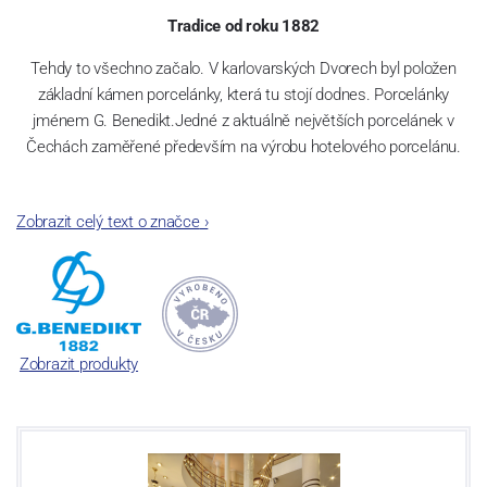
Tradice od roku 1882
Tehdy to všechno začalo. V karlovarských Dvorech byl položen
základní kámen porcelánky, která tu stojí dodnes. Porcelánky
jménem G. Benedikt.Jedné z aktuálně největších porcelánek v
Čechách zaměřené především na výrobu hotelového porcelánu.
Zobrazit celý text o značce
›
Jak čas plynul, našla porcelánka šikovné kolegy – spojence v
Rakousku a Švýcarsku. A tak dnes se značkami Lilien Austria a
Suisse Langenthal tvoříme společnost „G. Benedikt Group“. Ač z
různých zemí, všechny tři máme jedno společné: mimořádně
odolný porcelán, se kterým není třeba jednat v rukavičkách.
Zobrazit produkty