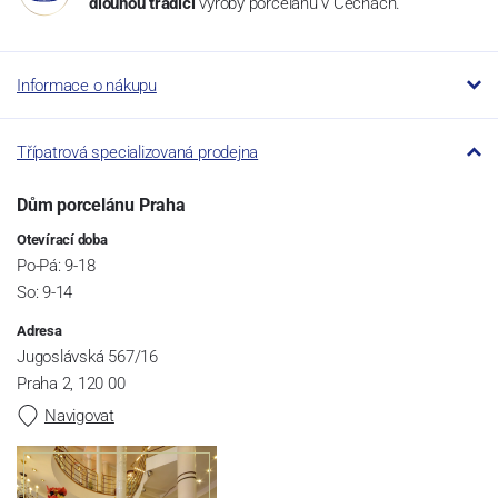
dlouhou tradici
výroby porcelánu v Čechách.
Informace o nákupu
Třípatrová specializovaná prodejna
Dům porcelánu Praha
Otevírací doba
Po-Pá: 9-18
So: 9-14
Adresa
Jugoslávská 567/16
Praha 2, 120 00
Navigovat