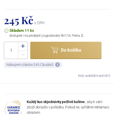
245 Kč
s DPH
Skladem 11 ks
dostupné i na prodejně (Jugoslávská 567/16, Praha 2)
Do košíku
Nákupem získáte 245 Cibuláků
Kód: ved0630+ved1815
Každý kus objednávky pečlivě balíme
, aby k vám
zboží dorazilo v pořádku. Pokud ne, vyřídíme reklamaci
obratem.