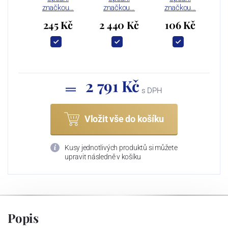
značkou…
značkou…
značkou…
245 Kč
2 440 Kč
106 Kč
2 791 Kč
s DPH
Vložit vše do košíku
Kusy jednotlivých produktů si můžete
upravit následně v košíku
Popis