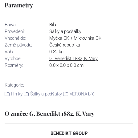
Parametry
Barva:
Bílá
Provedení:
Šálky a podšálky
Vhodné do:
Myčka OK + Mikrovlnka OK
Země původu:
Česká republika
Váha:
0.32 kg
Výrobce:
G. Benedikt 1882, K. Vary
Rozměry:
0.0 x 0.0 x 0.0 cm
Kategorie:
Hrnky
Šálky a podšálky
VERONA bílá
O značce G. Benedikt 1882, K. Vary
BENEDIKT GROUP