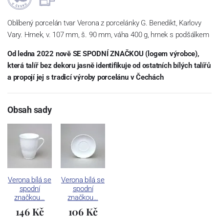
Oblíbený porcelán tvar Verona z porcelánky G. Benedikt, Karlovy
Vary. Hrnek, v. 107 mm, š. 90 mm, váha 400 g, hrnek s podšálkem
Od ledna 2022 nově SE SPODNÍ ZNAČKOU (logem výrobce),
která talíř bez dekoru jasně identifikuje od ostatních bílých talířů
a propojí jej s tradicí výroby porcelánu v Čechách
Obsah sady
Verona bílá se
Verona bílá se
spodní
spodní
značkou…
značkou…
146 Kč
106 Kč