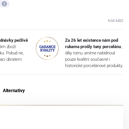
ů
Kód: k432
dnávky pečlivě
Za 26 let existence nám pod
vám zboží
rukama prošly tuny porcelánu
,
dku. Pokud ne,
díky tomu umíme nabídnout
aci obratem.
pouze kvalitní současné i
historické porcelánové produkty.
Alternativy