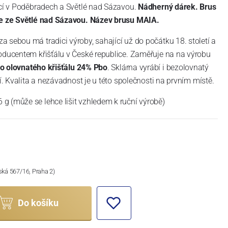
ící v Poděbradech a Světlé nad Sázavou.
Nádherný dárek. Brus
ře ze Světlé nad Sázavou. Název brusu MAIA.
 sebou má tradici výroby, sahající už do počátku 18. století a
oducentem křišťálu v České republice. Zaměřuje na na výrobu
 olovnatého křišťálu 24% Pbo
. Sklárna vyrábí i bezolovnatý
ní. Kvalita a nezávadnost je u této společnosti na prvním místě.
g (může se lehce lišit vzhledem k ruční výrobě)
ská 567/16, Praha 2)
Do košíku