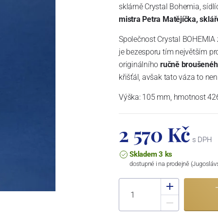
sklárně Crystal Bohemia, sídl
mistra Petra Matějíčka, sklá
Společnost Crystal BOHEMIA za
je bezesporu tím největším pr
originálního
ručně
broušeného
křišťál, avšak tato váza to ne
Výška: 105 mm, hmotnost 426 
2 570 Kč
s DPH
Skladem 3 ks
dostupné i na prodejně (Jugosláv