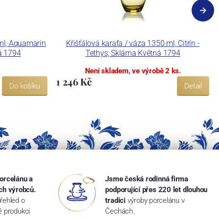
 ml, Aquamarin
Křišťálová karafa / váza 1350 ml, Citrín -
ná 1794
Tethys, Sklárna Květná 1794
Není skladem, ve výrobě 2 ks.
1 246 Kč
Do košíku
Detail
orcelánu a
Jsme česká rodinná firma
ch výrobců.
podporující přes 220 let dlouhou
řehled o
tradici
výroby porcelánu v
ké produkci
Čechách.