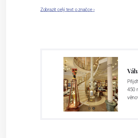
Modro-zlatá ochranná známka BOHEMI
Zobrazit celý text o značce
›
se stala synonymem českého olovnatého kř
jimiž společnost komunikuje: užitku, krásy
Váh
Přij
450 
věno