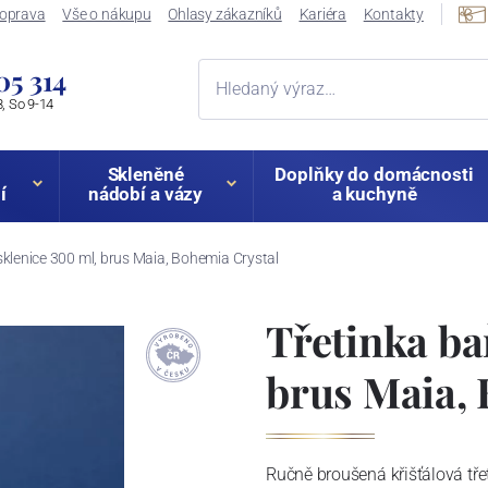
oprava
Vše o nákupu
Ohlasy zákazníků
Kariéra
Kontakty
05 314
, So 9-14
Skleněné
Doplňky do domácnosti
í
nádobí a vázy
a kuchyně
sklenice 300 ml, brus Maia, Bohemia Crystal
Třetinka ba
brus Maia, 
Ručně broušená křišťálová tře