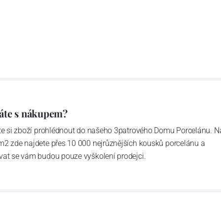
A CZECH REPUBLIC – LEAD CRYSTAL OVER 24 % PbO
išťálu. Je také zárukou kvality a kombinace hodnot,
 a stylu.
áte s nákupem?
ďte si zboží prohlédnout do našeho 3patrového Domu Porcelánu. N
m2 zde najdete přes 10 000 nejrůznějších kousků porcelánu a
vat se vám budou pouze vyškolení prodejci.