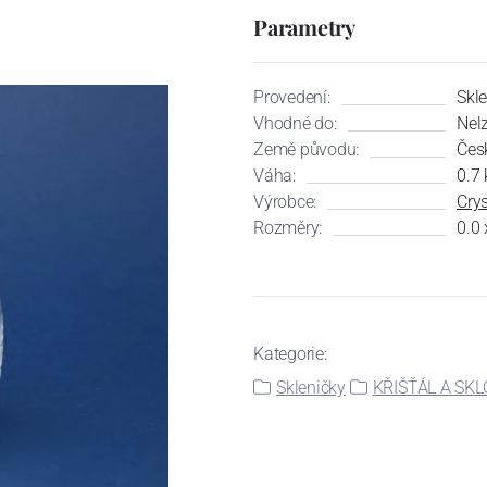
Parametry
Provedení:
Skl
Vhodné do:
Nel
Země původu:
Čes
Váha:
0.7 
Výrobce:
Cry
Rozměry:
0.0 
Kategorie:
Skleničky
KŘIŠŤÁL A SKL