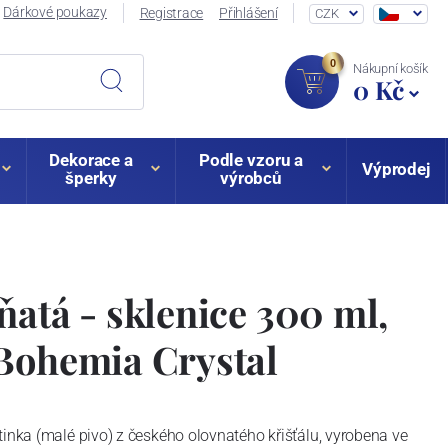
Dárkové poukazy
Registrace
Přihlášení
CZK
0
Nákupní košík
0 Kč
Dekorace a
Podle vzoru a
Výprodej
šperky
výrobců
ňatá - sklenice 300 ml,
Bohemia Crystal
tinka (malé pivo) z českého olovnatého křišťálu, vyrobena ve