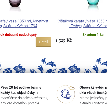
rafa / váza 1350 ml, Amethyst -
Křišťálová karafa / váza 1350
s, Sklárna Květná 1794
- Tethys, Sklárna Květ
ek dočasně nedostupný
Skladem 1 ks
1 525 Kč
Detail
Přes 20 let pečlivě balíme
Obrovský výběr p
každý kus objednávky
a
skla všech český
rozesíláme do celého světa tak,
Máme jedinečný p
aby vše dorazilo v pořádku.
aktuální i historic