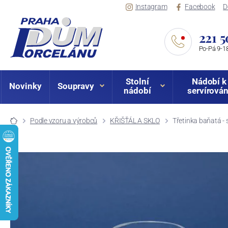
Instagram
Facebook
D
221 5
Po-Pá 9-18
Stolní
Nádobí k
Novinky
Soupravy
nádobí
servírován
Podle vzoru a výrobců
KŘIŠŤÁL A SKLO
Třetinka baňatá - 