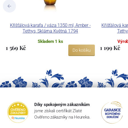
Křišťálová karafa / váza 1350 ml, Amber -
Křišťálová ka
Tethys, Sklárna Květná 1794
Tethy
Skladem 1 ks
Výrob
1 569 Kč
1 199 Kč
Do košíku
Díky spokojeným zákazníkům
jsme získali certifikát Zlaté
Ověřeno zákazníky na Heureka.