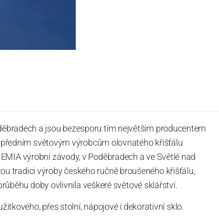
děbradech a jsou bezesporu tím největším producentem
í k předním světovým výrobcům olovnatého křišťálu
HEMIA výrobní závody, v Poděbradech a ve Světlé nad
 tradici výroby českého ručně broušeného křišťálu,
 průběhu doby ovlivnila veškeré světové sklářství.
užitkového, přes stolní, nápojové i dekorativní sklo.