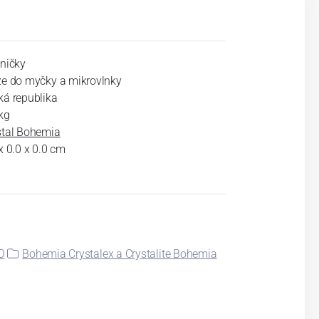
eničky
ze do myčky a mikrovlnky
ká republika
kg
stal Bohemia
x 0.0 x 0.0 cm
O
Bohemia Crystalex a Crystalite Bohemia