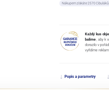
Nákupem získáte 2570 Cibulák
Každý kus obje
balíme
, aby k 
dorazilo v pořá
vyřídíme reklam
Popis a parametry