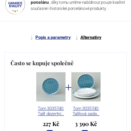
porcelánu
, díky tomu umíme nabídnout pouze kvalitní
současné i historické porcelánové produkty.
Popis a parametry
Alternativy
Často se kupuje společně
Tom 30357d0:
Tom 30357d0:
Talíř dezertní…
Talířová sada…
227 Kč
3 390 Kč