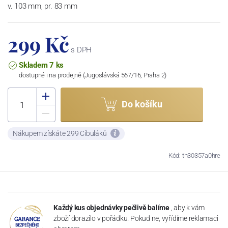
v. 103 mm, pr. 83 mm
299 Kč
s DPH
Skladem 7 ks
dostupné i na prodejně (Jugoslávská 567/16, Praha 2)
Do košíku
Nákupem získáte 299 Cibuláků
Kód: th30357a0hre
Každý kus objednávky pečlivě balíme
, aby k vám
zboží dorazilo v pořádku. Pokud ne, vyřídíme reklamaci