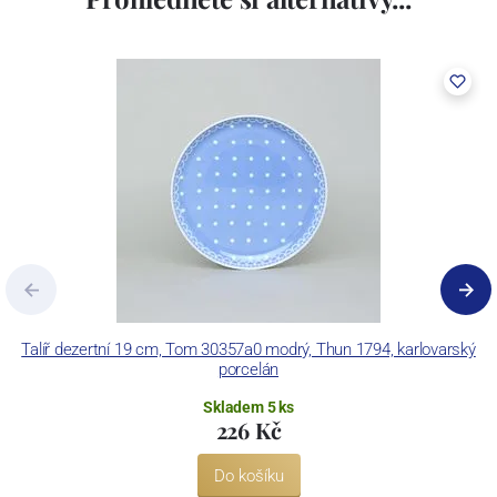
včetně ochranné známky a technologických zařízení. Závod je
vybaven zařízením na výrobu tlakového lití, moderními komorovými
pecemi a vtavnou dekorační pecí. Závod je schopen dekorovat své
výrobky pomocí klasických dekoračních technik.
Concordia Lesov používá ochrannou známku LC a Thun Hotel &
Restaurant.
Talíř dezertní 19 cm, Tom 30357a0 modrý, Thun 1794, karlovarský
porcelán
Skladem 5 ks
226 Kč
Do košíku