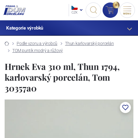
0
CZK
MENU
Kategorie výrobků
Podle vzoru a výrobců
Thun karlovarský porcelán
TOM puntík modrý a růžový
Hrnek Eva 310 ml, Thun 1794,
karlovarský porcelán, Tom
30357a0