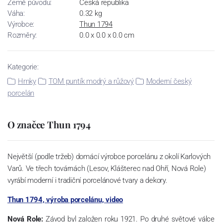
Země původu:
Česká republika
Váha:
0.32 kg
Výrobce:
Thun 1794
Rozměry:
0.0 x 0.0 x 0.0 cm
Kategorie:
Hrnky
TOM puntík modrý a růžový
Moderní český
porcelán
O značce Thun 1794
Největší (podle tržeb) domácí výrobce porcelánu z okolí Karlových
Varů. Ve třech továrnách (Lesov, Klášterec nad Ohří, Nová Role)
vyrábí moderní i tradiční porcelánové tvary a dekory.
Thun 1794, výroba porcelánu, video
Nová Role:
Závod byl založen roku 1921. Po druhé světové válce