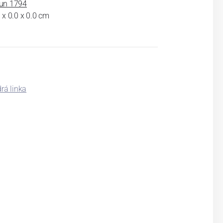
un 1794
 x 0.0 x 0.0 cm
á linka