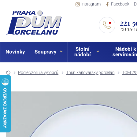
Instagram
Facebook
D
221 5
Po-Pá 9-18
Stolní
Nádobí k
Novinky
Soupravy
nádobí
servírován
Podle vzoru a výrobců
Thun karlovarský porcelán
TOM 299