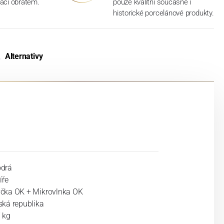
aci obratem.
pouze kvalitní současné i
historické porcelánové produkty.
Alternativy
drá
íře
čka OK + Mikrovlnka OK
ská republika
 kg