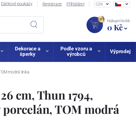
Dárkové poukazy
Registrace
Přihlášení
CZK
0
Nákupní košík
0 Kč
Dekorace a
Podle vzoru a
Výprodej
šperky
výrobců
 TOM modrá linka
 26 cm, Thun 1794,
ý porcelán, TOM modrá