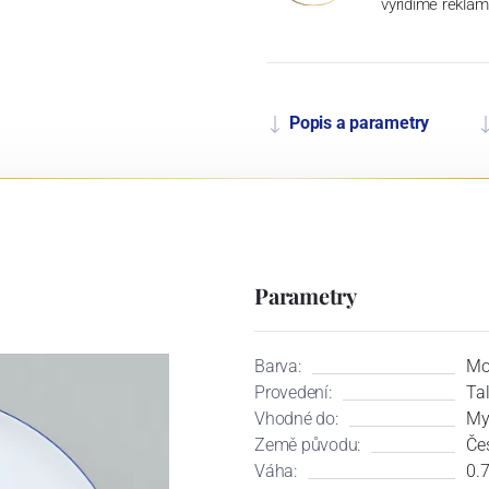
vyřídíme reklam
Popis a parametry
Parametry
Barva:
Mo
Provedení:
Tal
Vhodné do:
My
Země původu:
Če
Váha:
0.7