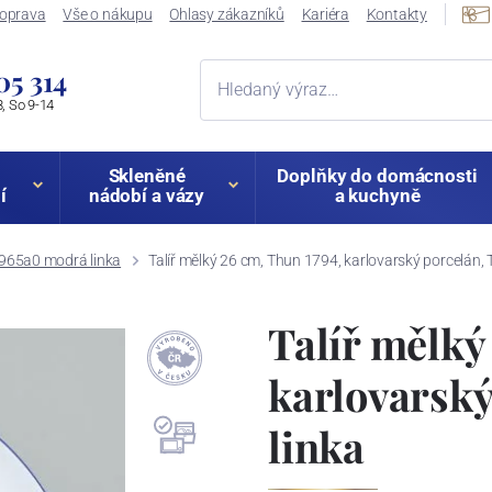
oprava
Vše o nákupu
Ohlasy zákazníků
Kariéra
Kontakty
05 314
, So 9-14
Skleněné
Doplňky do domácnosti
í
nádobí a vázy
a kuchyně
65a0 modrá linka
Talíř mělký 26 cm, Thun 1794, karlovarský porcelán,
Talíř mělký
karlovarsk
linka