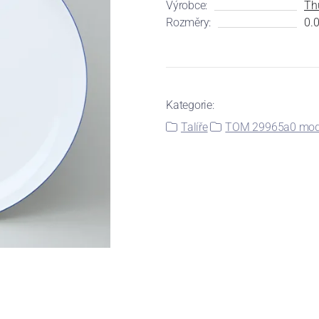
Výrobce:
Th
Rozměry:
0.0
Kategorie:
Talíře
TOM 29965a0 modr