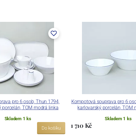
stem Máderem. Po druhé světové válce se továrna stala
lán. V roce 2009 byla zakoupena společností Thun 1794
ických zařízení. Závod je vybaven zařízením na výrobu
 pecemi a vtavnou dekorační pecí. Závod je schopen
 dekoračních technik.
ku LC a Thun Hotel & Restaurant.
prava pro 6 osob, Thun 1794,
Kompotová souprava pro 6 oso
ý porcelán, TOM modrá linka
karlovarský porcelán, TOM 
Skladem 1 ks
Skladem 1 ks
1 710 Kč
Do košíku