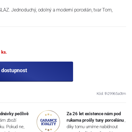
Z. Jednoduchý, odolný a moderní porcelán, tvar Tom,
 ks.
t dostupnost
Kód: th29965a0tm
dnávky pečlivě
Za 26 let existence nám pod
vám zboží
rukama prošly tuny porcelánu
,
dku. Pokud ne,
díky tomu umíme nabídnout