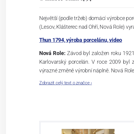
Největší (podle tržeb) domácí výrobce por
(Lesov, Klášterec nad Ohří, Nová Role) vyr
Thun 1794, výroba porcelánu, video
Nová Role:
Závod byl založen roku 1921
Karlovarský porcelán. V roce 2009 byl
výrazné změně výrobní náplně. Nová Role s
jsou umístěny i provoz servis a výroba s
Zobrazit celý text o značce
›
známkám a ve své výrobě navazuje na v
tohoto závodu je 3.500 - 4.000 tun ročně
- isostatické lisy, tlakové lití, glazo
dekorační pec. Závod nabízí své výrobky j
Závod používá ochrannou známku Thun 1