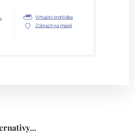
Virtuální prohlídka
a
Zobrazit na mapě
rnativy...