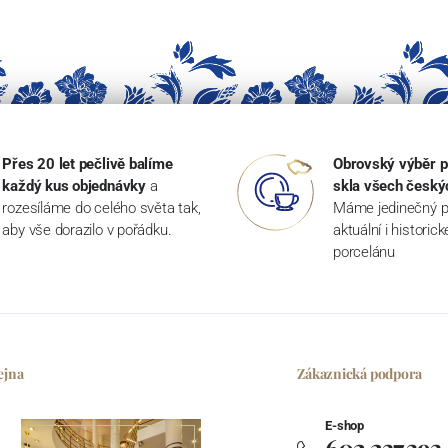
Přes 20 let pečlivě balíme
Obrovský výběr p
každý kus objednávky
a
skla všech český
rozesíláme do celého světa tak,
Máme jedinečný p
aby vše dorazilo v pořádku.
aktuální i historic
porcelánu
ejna
Zákaznická podpora
E-shop
602 237 393