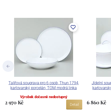
Concordia Lesov byla založena 1888 Ern
součástí společnosti Karlovarský porce
a.s. včetně ochranné známky a technolog
tlakového lití, moderními komorovými
dekorovat své výrobky pomocí klasických
Concordia Lesov používá ochrannou znám
Talířová souprava pro 6 osob, Thun 1794,
Jídelní sou
karlovarský porcelán, TOM modrá linka
karlovarsk
Výrobek dočasně nedostupný
2 970 Kč
6 860 Kč
Detail