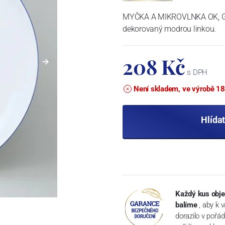
MYČKA A MIKROVLNKA OK, GLA
dekorovaný modrou linkou.
208 Kč
s DPH
Není skladem, ve výrobě 18
Hlída
Každý kus obje
balíme
, aby k 
dorazilo v pořá