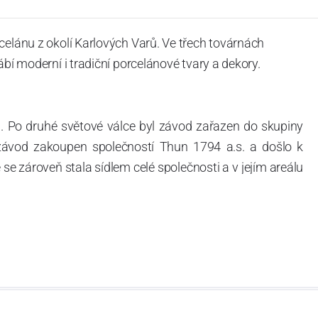
celánu z okolí Karlových Varů. Ve třech továrnách
ábí moderní i tradiční porcelánové tvary a dekory.
. Po druhé světové válce byl závod zařazen do skupiny
 závod zakoupen společností Thun 1794 a.s. a došlo k
e zároveň stala sídlem celé společnosti a v jejím areálu
ítotisku. Thun 1794 a.s. zakoupila i práva k ochranným
íce jak 220-letou tradici výroby porcelánu. Kapacita
, závod je vybaven moderními technologickými zařízeními
vací komplex, rychlovýpalná pec, komorová pec, vtavná
ak v bílém, tak v dekorovaném provedení.
794 a Thun Hotel & Restaurant.