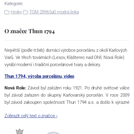
Kategorie:
Hrnky
TOM 29965a0 modrá linka
O značce Thun 1794
Největší (podle tržeb) domácí výrobce porcelánu z okolí Karlových
Varů. Ve třech továrnách (Lesov, Klášterec nad Ohří, Nová Role)
vyrábí moderní i tradiční porcelánové tvary a dekory.
Thun 1794, výroba porcelánu, video
Nová Role:
Závod byl založen roku 1921. Po druhé světové válce
byl závod zařazen do skupiny Karlovarský porcelán. V roce 2009
byl závod zakoupen společností Thun 1794 a.s. a došlo k výrazné
změně výrobní náplně. Nová Role se zároveň stala sídlem celé
Zobrazit celý text o značce
›
společnosti a v jejím areálu jsou umístěny i provoz servis a výroba
sítotisku. Thun 1794 a.s. zakoupila i práva k ochranným známkám
a ve své výrobě navazuje na více jak 220-letou tradici výroby