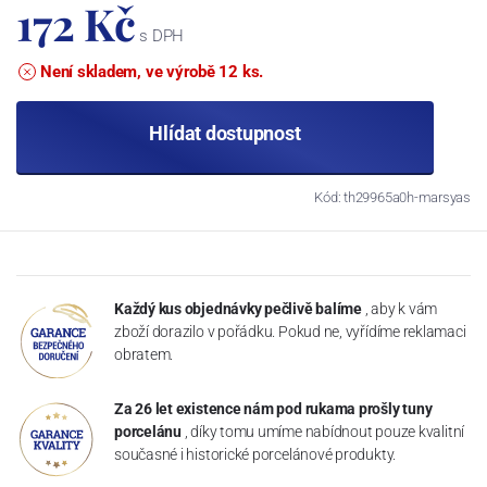
172 Kč
s DPH
Není skladem, ve výrobě 12 ks.
Hlídat dostupnost
Kód: th29965a0h-marsyas
Každý kus objednávky pečlivě balíme
, aby k vám
zboží dorazilo v pořádku. Pokud ne, vyřídíme reklamaci
obratem.
Za 26 let existence nám pod rukama prošly tuny
porcelánu
, díky tomu umíme nabídnout pouze kvalitní
současné i historické porcelánové produkty.