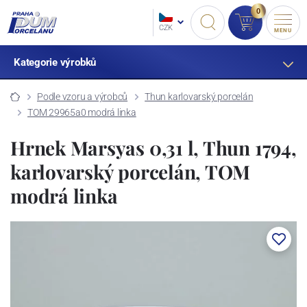
0
CZK
MENU
Kategorie výrobků
Podle vzoru a výrobců
Thun karlovarský porcelán
TOM 29965a0 modrá linka
Hrnek Marsyas 0,31 l, Thun 1794,
karlovarský porcelán, TOM
modrá linka