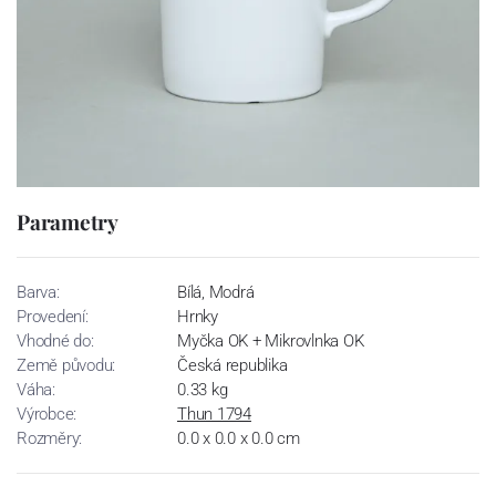
Parametry
Barva:
Bílá, Modrá
Provedení:
Hrnky
Vhodné do:
Myčka OK + Mikrovlnka OK
Země původu:
Česká republika
Váha:
0.33 kg
Výrobce:
Thun 1794
Rozměry:
0.0 x 0.0 x 0.0 cm