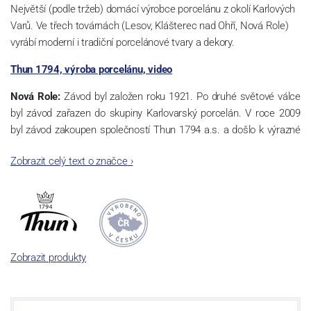
Největší (podle tržeb) domácí výrobce porcelánu z okolí Karlových
Varů. Ve třech továrnách (Lesov, Klášterec nad Ohří, Nová Role)
vyrábí moderní i tradiční porcelánové tvary a dekory.
Thun 1794, výroba porcelánu, video
Nová Role:
Závod byl založen roku 1921. Po druhé světové válce
byl závod zařazen do skupiny Karlovarský porcelán. V roce 2009
byl závod zakoupen společností Thun 1794 a.s. a došlo k výrazné
změně výrobní náplně. Nová Role se zároveň stala sídlem celé
Zobrazit celý text o značce
›
společnosti a v jejím areálu jsou umístěny i provoz servis a výroba
sítotisku. Thun 1794 a.s. zakoupila i práva k ochranným známkám
a ve své výrobě navazuje na více jak 220-letou tradici výroby
porcelánu. Kapacita tohoto závodu je 3.500 - 4.000 tun ročně,
závod je vybaven moderními technologickými zařízeními -
isostatické lisy, tlakové lití, glazovací komplex, rychlovýpalná pec,
Zobrazit produkty
komorová pec, vtavná dekorační pec. Závod nabízí své výrobky jak
v bílém, tak v dekorovaném provedení.
Závod používá ochrannou známku Thun 1794 a Thun Hotel &