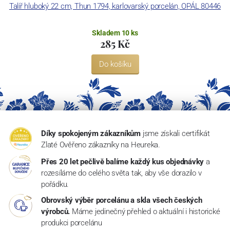
Talíř hluboký 22 cm, Thun 1794, karlovarský porcelán, OPÁL 80446
Skladem 10 ks
285 Kč
Do košíku
Díky spokojeným zákazníkům
jsme získali certifikát
Zlaté Ověřeno zákazníky na Heureka.
Přes 20 let pečlivě balíme každý kus objednávky
a
rozesíláme do celého světa tak, aby vše dorazilo v
pořádku.
Obrovský výběr porcelánu a skla všech českých
výrobců.
Máme jedinečný přehled o aktuální i historické
produkci porcelánu