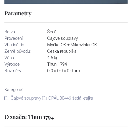
Parametry
Barva:
Šedá
Provedení:
Čajové soupravy
Vhodné do:
Myčka OK + Mikrovlnka OK
Země původu:
Česká republika
Váha:
4.5 kg
Výrobce:
Thun 1794
Rozměry:
0.0 x 0.0 x 0.0 cm
Kategorie:
Čajové soupravy
OPÁL 80446 šedá krajka
O značce Thun 1794