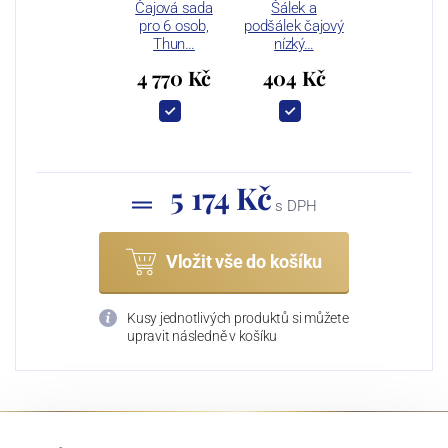
Čajová sada
Šálek a
pro 6 osob,
podšálek čajový
Thun…
nízký…
4 770 Kč
404 Kč
5 174 Kč
s DPH
Vložit vše do košíku
Kusy jednotlivých produktů si můžete
upravit následně v košíku