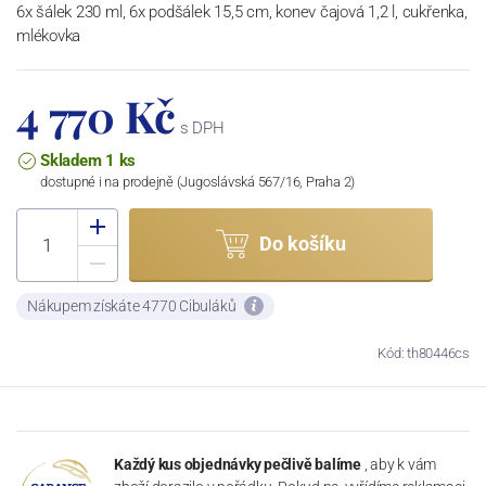
6x šálek 230 ml, 6x podšálek 15,5 cm, konev čajová 1,2 l, cukřenka,
mlékovka
4 770 Kč
s DPH
Skladem 1 ks
dostupné i na prodejně (Jugoslávská 567/16, Praha 2)
Do košíku
Nákupem získáte 4770 Cibuláků
Kód: th80446cs
Každý kus objednávky pečlivě balíme
, aby k vám