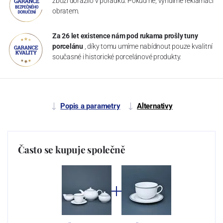
zboží dorazilo v pořádku. Pokud ne, vyřídíme reklamaci
obratem.
Za 26 let existence nám pod rukama prošly tuny
porcelánu
, díky tomu umíme nabídnout pouze kvalitní
současné i historické porcelánové produkty.
Popis a parametry
Alternativy
Často se kupuje společně