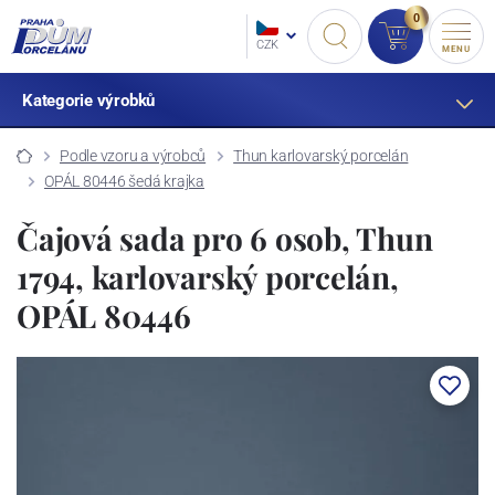
0
CZK
MENU
Kategorie výrobků
Podle vzoru a výrobců
Thun karlovarský porcelán
OPÁL 80446 šedá krajka
Čajová sada pro 6 osob, Thun
1794, karlovarský porcelán,
OPÁL 80446