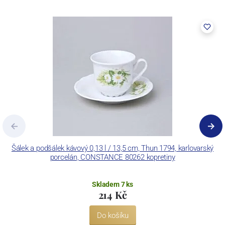
vybaven zařízením na výrobu tlakového lití, moderními komorovými
pecemi a vtavnou dekorační pecí. Závod je schopen dekorovat své
výrobky pomocí klasických dekoračních technik.
Concordia Lesov používá ochrannou známku LC a Thun Hotel &
Restaurant.
Šálek a podšálek kávový 0,13 l / 13,5 cm, Thun 1794, karlovarský
porcelán, CONSTANCE 80262 kopretiny
Skladem 7 ks
214 Kč
Do košíku