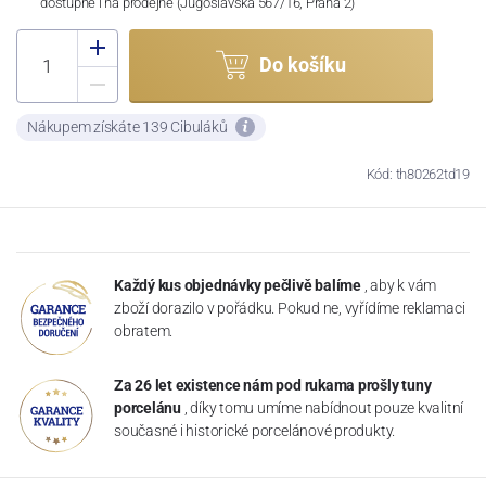
dostupné i na prodejně (Jugoslávská 567/16, Praha 2)
Do košíku
Nákupem získáte 139 Cibuláků
Kód: th80262td19
Každý kus objednávky pečlivě balíme
, aby k vám
zboží dorazilo v pořádku. Pokud ne, vyřídíme reklamaci
obratem.
Za 26 let existence nám pod rukama prošly tuny
porcelánu
, díky tomu umíme nabídnout pouze kvalitní
současné i historické porcelánové produkty.