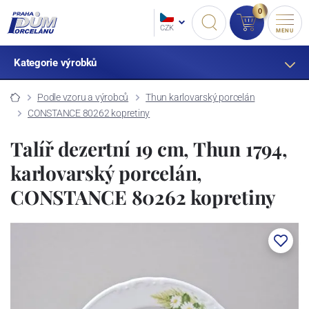
0
CZK
MENU
Kategorie výrobků
Podle vzoru a výrobců
Thun karlovarský porcelán
CONSTANCE 80262 kopretiny
Talíř dezertní 19 cm, Thun 1794,
karlovarský porcelán,
CONSTANCE 80262 kopretiny