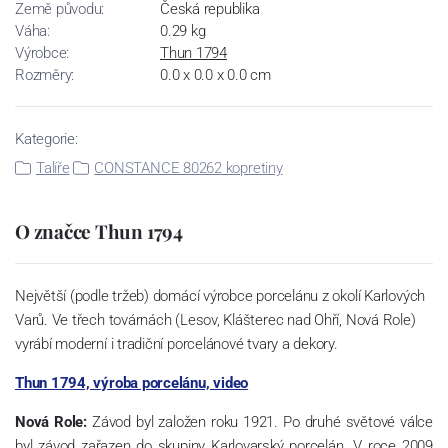
Země původu:
Česká republika
Váha:
0.29 kg
Výrobce:
Thun 1794
Rozměry:
0.0 x 0.0 x 0.0 cm
Kategorie:
Talíře
CONSTANCE 80262 kopretiny
O značce Thun 1794
Největší (podle tržeb) domácí výrobce porcelánu z okolí Karlových
Varů. Ve třech továrnách (Lesov, Klášterec nad Ohří, Nová Role)
vyrábí moderní i tradiční porcelánové tvary a dekory.
Thun 1794, výroba porcelánu, video
Nová Role:
Závod byl založen roku 1921. Po druhé světové válce
byl závod zařazen do skupiny Karlovarský porcelán. V roce 2009