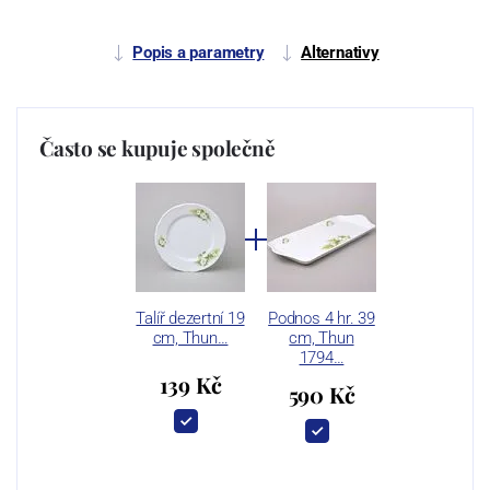
Popis a parametry
Alternativy
Často se kupuje společně
Talíř dezertní 19
Podnos 4 hr. 39
cm, Thun…
cm, Thun
1794…
139 Kč
590 Kč