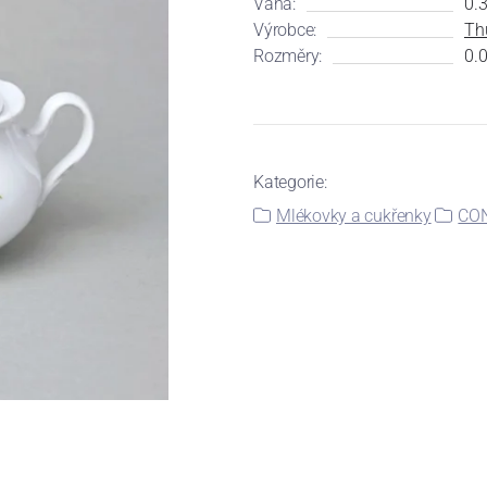
Váha:
0.
Výrobce:
Th
Rozměry:
0.0
Kategorie:
Mlékovky a cukřenky
CON