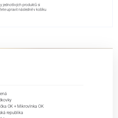
y jednotlivých produktů si
ete upravit následně v košíku
lená
ékovky
čka OK + Mikrovlnka OK
ská republika