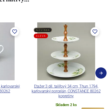
NOVINKA
SLEVA
 karlovarský
Etažer 3 díl. talířový 34 cm, Thun 1794,
 80262
karlovarský porcelán, CONSTANCE 80262
kopretiny
Skladem 2 ks