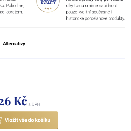
dku. Pokud ne,
díky tomu umíme nabídnout
aci obratem.
pouze kvalitní současné i
historické porcelánové produkty.
Alternativy
126 Kč
s DPH
Vložit vše do košíku