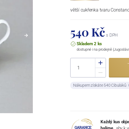
větší cukřenka tvaru Constan
540 Kč
s DPH
Skladem 2 ks
dostupné i na prodejně (Jugosláv
Nákupem získáte 540 Cibuláků
Každý kus obje
balíme
, aby k 