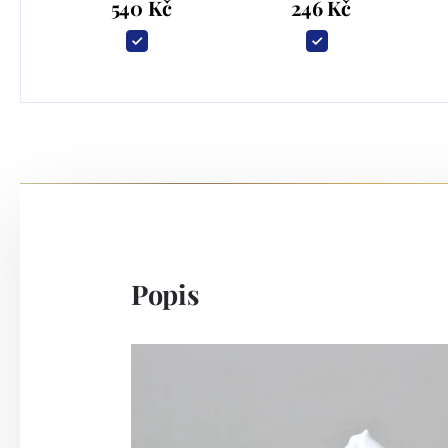
540 Kč
246 Kč
Popis