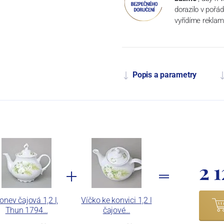
dorazilo v pořá
vyřídíme reklam
Popis a parametry
2 
onev čajová 1,2 l,
Víčko ke konvici 1,2 l
Thun 1794…
čajové…