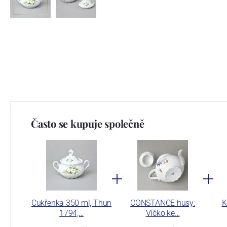
Často se kupuje společně
Cukřenka 350 ml, Thun
CONSTANCE husy:
K
1794,…
Víčko ke…