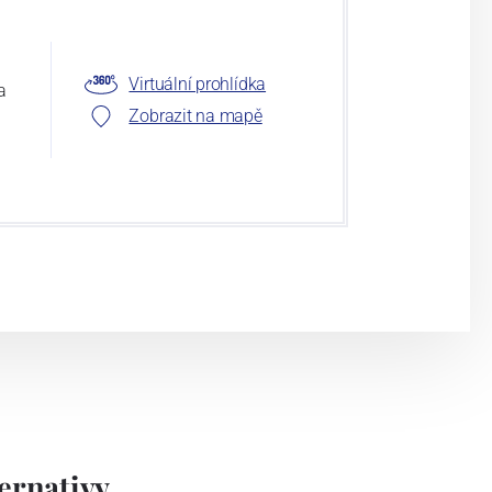
Virtuální prohlídka
a
Zobrazit na mapě
rnativy...