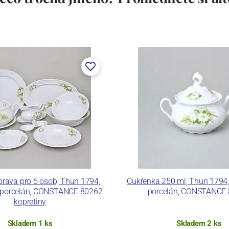
stem Máderem. Po druhé světové válce se továrna stala
lán. V roce 2009 byla zakoupena společností Thun 1794
ických zařízení. Závod je vybaven zařízením na výrobu
 pecemi a vtavnou dekorační pecí. Závod je schopen
 dekoračních technik.
ku LC a Thun Hotel & Restaurant.
prava pro 6 osob, Thun 1794,
Cukřenka 250 ml, Thun 1794,
ý porcelán, CONSTANCE 80262
porcelán, CONSTANCE
kopretiny
Skladem 1 ks
Skladem 2 ks