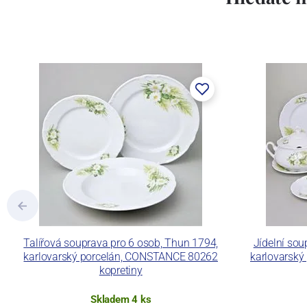
Concordia Lesov byla založena 1888 Ern
součástí společnosti Karlovarský porce
a.s. včetně ochranné známky a technolog
tlakového lití, moderními komorovými
dekorovat své výrobky pomocí klasických
Concordia Lesov používá ochrannou znám
Talířová souprava pro 6 osob, Thun 1794,
Jídelní sou
karlovarský porcelán, CONSTANCE 80262
karlovarsk
kopretiny
Skladem 4 ks