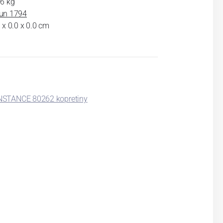
36 kg
un 1794
 x 0.0 x 0.0 cm
STANCE 80262 kopretiny