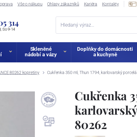
oprava
Vše o nákupu
Ohlasy zákazníků
Kariéra
Kontakty
05 314
, So 9-14
Skleněné
Doplňky do domácnosti
í
nádobí a vázy
a kuchyně
NCE 80262 kopretiny
Cukřenka 350 ml, Thun 1794, karlovarský porce
Cukřenka 35
karlovarsk
80262