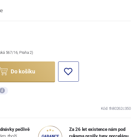
ce
ská 567/16, Praha 2)
Do košíku
Kód: th80262c350
dnávky pečlivě
Za 26 let existence nám pod
vám zboží
rukama prošly tuny porcelánu
,