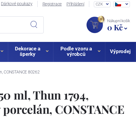
Dárkové poukazy
Registrace
Přihlášení
CZK
0
Nákupní košík
0 Kč
Dekorace a
Podle vzoru a
Výprodej
šperky
výrobců
lán, CONSTANCE 80262
0 ml, Thun 1794,
ý porcelán, CONSTANCE