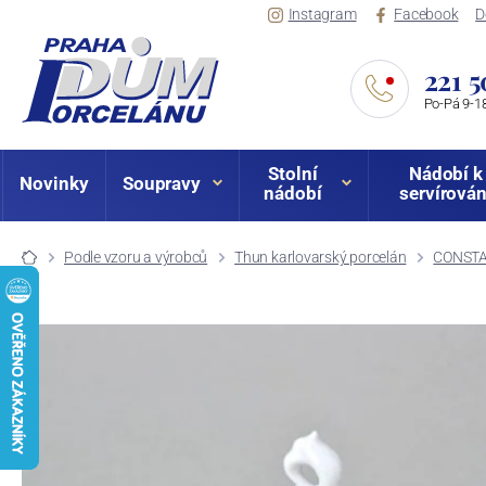
Instagram
Facebook
D
221 5
Po-Pá 9-18
Stolní
Nádobí k
Novinky
Soupravy
nádobí
servírován
Podle vzoru a výrobců
Thun karlovarský porcelán
CONSTA