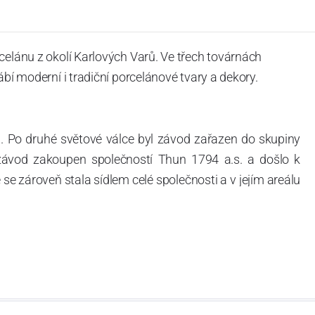
celánu z okolí Karlových Varů. Ve třech továrnách
ábí moderní i tradiční porcelánové tvary a dekory.
. Po druhé světové válce byl závod zařazen do skupiny
 závod zakoupen společností Thun 1794 a.s. a došlo k
e zároveň stala sídlem celé společnosti a v jejím areálu
ítotisku. Thun 1794 a.s. zakoupila i práva k ochranným
íce jak 220-letou tradici výroby porcelánu. Kapacita
, závod je vybaven moderními technologickými zařízeními
vací komplex, rychlovýpalná pec, komorová pec, vtavná
ak v bílém, tak v dekorovaném provedení.
794 a Thun Hotel & Restaurant.