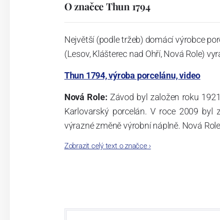
O značce Thun 1794
Největší (podle tržeb) domácí výrobce por
(Lesov, Klášterec nad Ohří, Nová Role) vyr
Thun 1794, výroba porcelánu, video
Nová Role:
Závod byl založen roku 1921
Karlovarský porcelán. V roce 2009 byl
výrazné změně výrobní náplně. Nová Role s
jsou umístěny i provoz servis a výroba s
Zobrazit celý text o značce
›
známkám a ve své výrobě navazuje na v
tohoto závodu je 3.500 - 4.000 tun ročně
- isostatické lisy, tlakové lití, glazo
dekorační pec. Závod nabízí své výrobky j
Závod používá ochrannou známku Thun 1