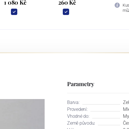
1 080 Kč
260 Kč
Kus
můž
Parametry
Barva:
Ze
Provedení:
Ml
Vhodné do:
My
Země původu:
Če