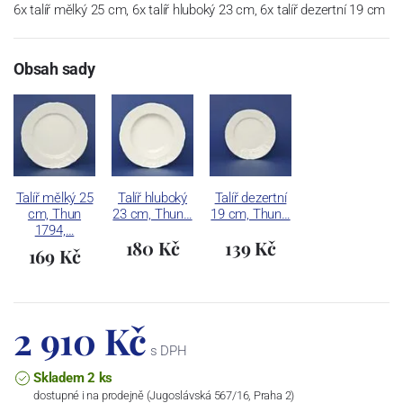
6x talíř mělký 25 cm, 6x talíř hluboký 23 cm, 6x talíř dezertní 19 cm
Obsah sady
Talíř mělký 25
Talíř hluboký
Talíř dezertní
cm, Thun
23 cm, Thun…
19 cm, Thun…
1794,…
180 Kč
139 Kč
169 Kč
2 910 Kč
s DPH
Skladem 2 ks
dostupné i na prodejně (Jugoslávská 567/16, Praha 2)