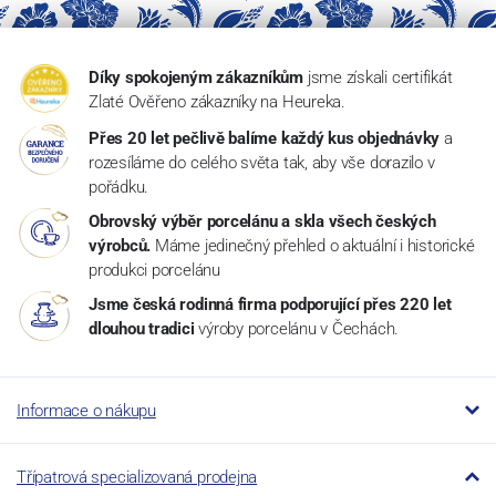
Díky spokojeným zákazníkům
jsme získali certifikát
Zlaté Ověřeno zákazníky na Heureka.
Přes 20 let pečlivě balíme každý kus objednávky
a
rozesíláme do celého světa tak, aby vše dorazilo v
pořádku.
Obrovský výběr porcelánu a skla všech českých
výrobců.
Máme jedinečný přehled o aktuální i historické
produkci porcelánu
Jsme česká rodinná firma podporující přes 220 let
dlouhou tradici
výroby porcelánu v Čechách.
Informace o nákupu
Třípatrová specializovaná prodejna