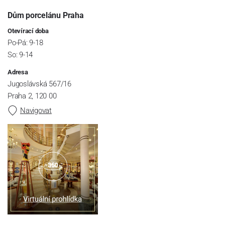
Dům porcelánu Praha
Otevírací doba
Po-Pá: 9-18
So: 9-14
Adresa
Jugoslávská 567/16
Praha 2, 120 00
Navigovat