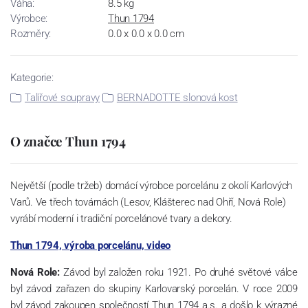
Váha:
8.5 kg
Výrobce:
Thun 1794
Rozměry:
0.0 x 0.0 x 0.0 cm
Kategorie:
Talířové soupravy
BERNADOTTE slonová kost
O značce Thun 1794
Největší (podle tržeb) domácí výrobce porcelánu z okolí Karlových
Varů. Ve třech továrnách (Lesov, Klášterec nad Ohří, Nová Role)
vyrábí moderní i tradiční porcelánové tvary a dekory.
Thun 1794, výroba porcelánu, video
Nová Role:
Závod byl založen roku 1921. Po druhé světové válce
byl závod zařazen do skupiny Karlovarský porcelán. V roce 2009
byl závod zakoupen společností Thun 1794 a.s. a došlo k výrazné