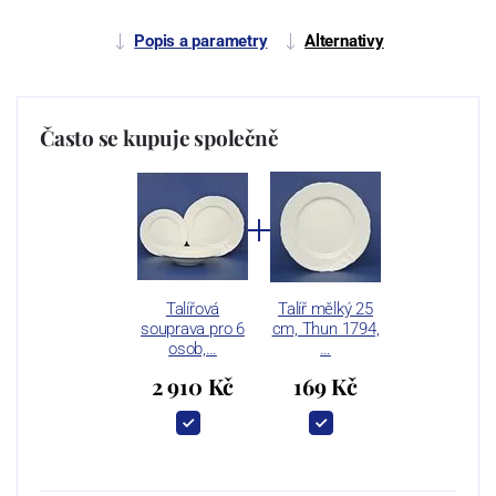
Popis a parametry
Alternativy
Často se kupuje společně
Talířová
Talíř mělký 25
souprava pro 6
cm, Thun 1794,
osob,…
…
2 910 Kč
169 Kč