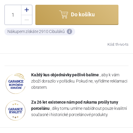
Do košíku
Nákupem získáte 2910 Cibuláků
Kód: th-ivo-ts
Každý kus objednávky pečlivě balíme
, aby k vám
zboží dorazilo v pořádku. Pokud ne, vyřídíme reklamaci
obratem.
Za 26 let existence nám pod rukama prošly tuny
porcelánu
, díky tomu umíme nabídnout pouze kvalitní
současné i historické porcelánové produkty.