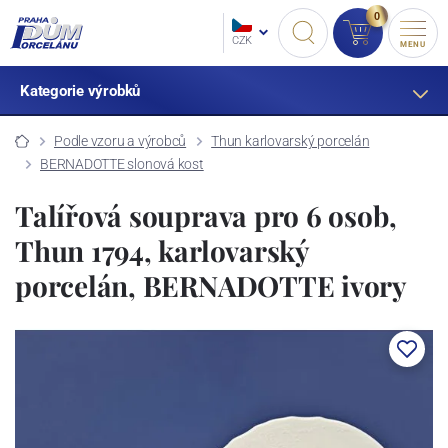
0
CZK
MENU
Kategorie výrobků
Podle vzoru a výrobců
Thun karlovarský porcelán
BERNADOTTE slonová kost
Talířová souprava pro 6 osob,
Thun 1794, karlovarský
porcelán, BERNADOTTE ivory