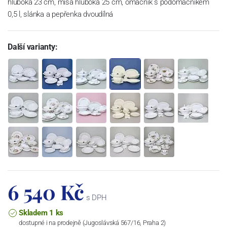
hluboká 23 cm, mísa hluboká 25 cm, omáčník s podomáčníkem
0,5 l, slánka a pepřenka dvoudílná
Další varianty:
6 540 Kč
s DPH
Skladem 1 ks
dostupné i na prodejně (Jugoslávská 567/16, Praha 2)