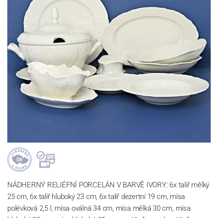
NÁDHERNÝ RELIÉFNÍ PORCELÁN V BARVĚ IVORY: 6x talíř mělký
25 cm, 6x talíř hluboký 23 cm, 6x talíř dezertní 19 cm, mísa
polévková 2,5 l, mísa oválná 34 cm, mísa mělká 30 cm, mísa