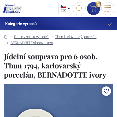
0
CZK
MENU
Kategorie výrobků
Podle vzoru a výrobců
Thun karlovarský porcelán
BERNADOTTE slonová kost
Jídelní souprava pro 6 osob,
Thun 1794, karlovarský
porcelán, BERNADOTTE ivory