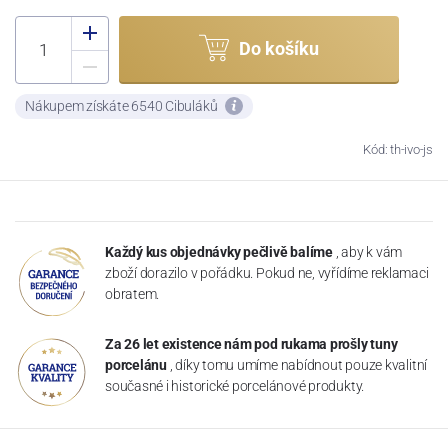
Do košíku
Nákupem získáte 6540 Cibuláků
Kód: th-ivo-js
Každý kus objednávky pečlivě balíme
, aby k vám
zboží dorazilo v pořádku. Pokud ne, vyřídíme reklamaci
obratem.
Za 26 let existence nám pod rukama prošly tuny
porcelánu
, díky tomu umíme nabídnout pouze kvalitní
současné i historické porcelánové produkty.