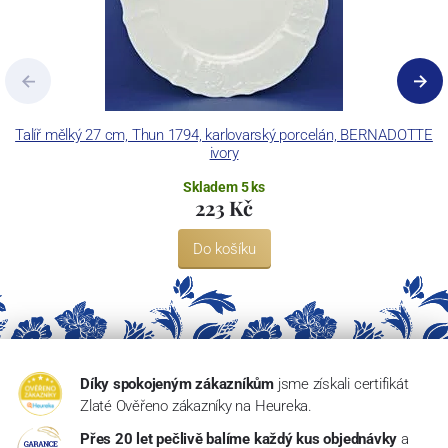
Talíř mělký 27 cm, Thun 1794, karlovarský porcelán, BERNADOTTE
Š
ivory
Skladem 5 ks
223 Kč
Do košíku
Díky spokojeným zákazníkům
jsme získali certifikát
Zlaté Ověřeno zákazníky na Heureka.
Přes 20 let pečlivě balíme každý kus objednávky
a