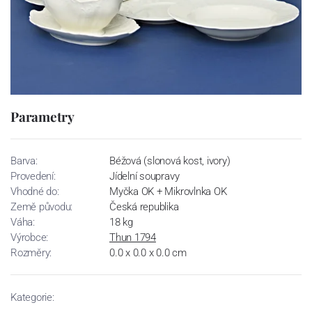
Parametry
Barva:
Béžová (slonová kost, ivory)
Provedení:
Jídelní soupravy
Vhodné do:
Myčka OK + Mikrovlnka OK
Země původu:
Česká republika
Váha:
18 kg
Výrobce:
Thun 1794
Rozměry:
0.0 x 0.0 x 0.0 cm
Kategorie: