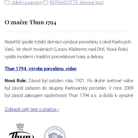
Jídelní soupravy
BERNADOTTE slonová kost
O značce Thun 1794
Největší (podle tržeb) domácí výrobce porcelánu z okolí Karlových
Varů. Ve třech továrnách (Lesov, Klášterec nad Ohří, Nová Role)
vyrábí moderní i tradiční porcelánové tvary a dekory.
Thun 1794, výroba porcelánu, video
Nová Role:
Závod byl založen roku 1921. Po druhé světové válce
byl závod zařazen do skupiny Karlovarský porcelán. V roce 2009
byl závod zakoupen společností Thun 1794 a.s. a došlo k výrazné
změně výrobní náplně. Nová Role se zároveň stala sídlem celé
Zobrazit celý text o značce
›
společnosti a v jejím areálu jsou umístěny i provoz servis a výroba
sítotisku. Thun 1794 a.s. zakoupila i práva k ochranným známkám
a ve své výrobě navazuje na více jak 220-letou tradici výroby
porcelánu. Kapacita tohoto závodu je 3.500 - 4.000 tun ročně,