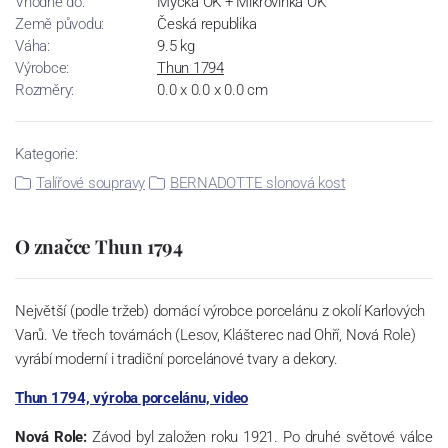
Vhodné do:
Myčka OK + Mikrovlnka OK
Země původu:
Česká republika
Váha:
9.5 kg
Výrobce:
Thun 1794
Rozměry:
0.0 x 0.0 x 0.0 cm
Kategorie:
Talířové soupravy
BERNADOTTE slonová kost
O značce Thun 1794
Největší (podle tržeb) domácí výrobce porcelánu z okolí Karlových
Varů. Ve třech továrnách (Lesov, Klášterec nad Ohří, Nová Role)
vyrábí moderní i tradiční porcelánové tvary a dekory.
Thun 1794, výroba porcelánu, video
Nová Role:
Závod byl založen roku 1921. Po druhé světové válce