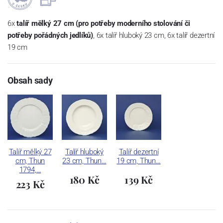
6x
talíř mělký 27 cm (pro potřeby moderního stolování či
potřeby pořádných jedlíků)
, 6x talíř hluboký 23 cm, 6x talíř dezertní
19 cm
Obsah sady
Talíř mělký 27
Talíř hluboký
Talíř dezertní
cm, Thun
23 cm, Thun…
19 cm, Thun…
1794,…
180 Kč
139 Kč
223 Kč