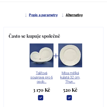
Popis a parametry
Alternativy
Často se kupuje společně
Talířová
Mísa mělká
souprava pro 6
kulatá 32 cm,
osob…
Thun…
3 170 Kč
520 Kč