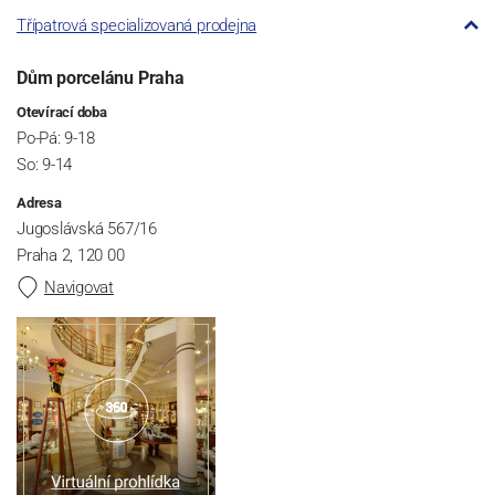
Třípatrová specializovaná prodejna
Dům porcelánu Praha
Otevírací doba
Po-Pá: 9-18
So: 9-14
Adresa
Jugoslávská 567/16
Praha 2, 120 00
Navigovat