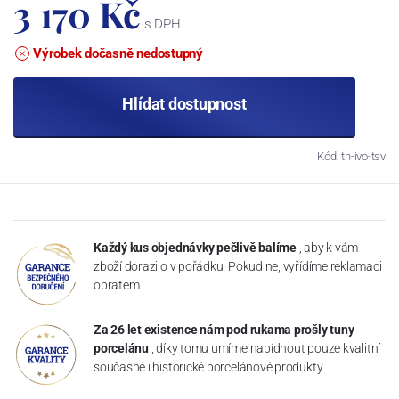
3 170 Kč
s DPH
Výrobek dočasně nedostupný
Hlídat dostupnost
Kód: th-ivo-tsv
Každý kus objednávky pečlivě balíme
, aby k vám
zboží dorazilo v pořádku. Pokud ne, vyřídíme reklamaci
obratem.
Za 26 let existence nám pod rukama prošly tuny
porcelánu
, díky tomu umíme nabídnout pouze kvalitní
současné i historické porcelánové produkty.