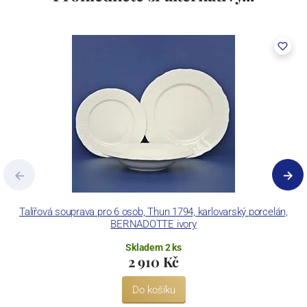
včetně ochranné známky a technologických zařízení. Závod je
vybaven zařízením na výrobu tlakového lití, moderními komorovými
pecemi a vtavnou dekorační pecí. Závod je schopen dekorovat své
výrobky pomocí klasických dekoračních technik.
Concordia Lesov používá ochrannou známku LC a Thun Hotel &
Restaurant.
Talířová souprava pro 6 osob, Thun 1794, karlovarský porcelán,
BERNADOTTE ivory
Skladem 2 ks
2 910 Kč
Do košíku