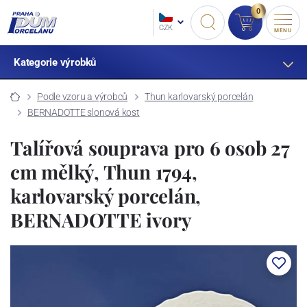
0
CZK
MENU
Kategorie výrobků
Podle vzoru a výrobců
Thun karlovarský porcelán
BERNADOTTE slonová kost
Talířová souprava pro 6 osob 27
cm mělký, Thun 1794,
karlovarský porcelán,
BERNADOTTE ivory