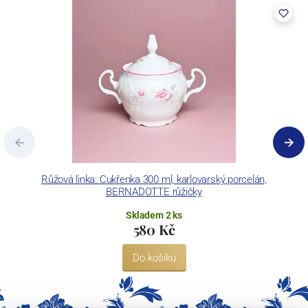
pecemi a vtavnou dekorační pecí. Závod je schopen dekorovat své
výrobky pomocí klasických dekoračních technik.
Concordia Lesov používá ochrannou známku LC a Thun Hotel &
Restaurant.
Růžová linka: Cukřenka 300 ml, karlovarský porcelán,
BERNADOTTE růžičky
Skladem 2 ks
580 Kč
Do košíku