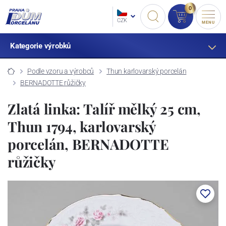
0
CZK
MENU
Kategorie výrobků
Podle vzoru a výrobců
Thun karlovarský porcelán
BERNADOTTE růžičky
Zlatá linka: Talíř mělký 25 cm,
Thun 1794, karlovarský
porcelán, BERNADOTTE
růžičky