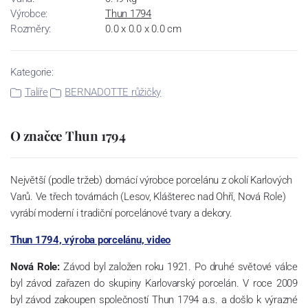
Výrobce:
Thun 1794
Rozměry:
0.0 x 0.0 x 0.0 cm
Kategorie:
Talíře
BERNADOTTE růžičky
O značce Thun 1794
Největší (podle tržeb) domácí výrobce porcelánu z okolí Karlových
Varů. Ve třech továrnách (Lesov, Klášterec nad Ohří, Nová Role)
vyrábí moderní i tradiční porcelánové tvary a dekory.
Thun 1794, výroba porcelánu, video
Nová Role:
Závod byl založen roku 1921. Po druhé světové válce
byl závod zařazen do skupiny Karlovarský porcelán. V roce 2009
byl závod zakoupen společností Thun 1794 a.s. a došlo k výrazné