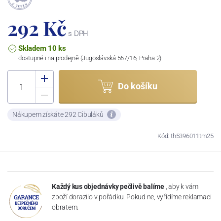
292 Kč
s DPH
Skladem 10 ks
dostupné i na prodejně (Jugoslávská 567/16, Praha 2)
Do košíku
Nákupem získáte 292 Cibuláků
Kód: th5396011tm25
Každý kus objednávky pečlivě balíme
, aby k vám
zboží dorazilo v pořádku. Pokud ne, vyřídíme reklamaci
obratem.