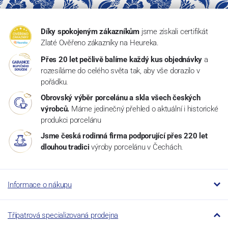
Díky spokojeným zákazníkům
jsme získali certifikát
Zlaté Ověřeno zákazníky na Heureka.
Přes 20 let pečlivě balíme každý kus objednávky
a
rozesíláme do celého světa tak, aby vše dorazilo v
pořádku.
Obrovský výběr porcelánu a skla všech českých
výrobců.
Máme jedinečný přehled o aktuální i historické
produkci porcelánu
Jsme česká rodinná firma podporující přes 220 let
dlouhou tradici
výroby porcelánu v Čechách.
Informace o nákupu
Třípatrová specializovaná prodejna