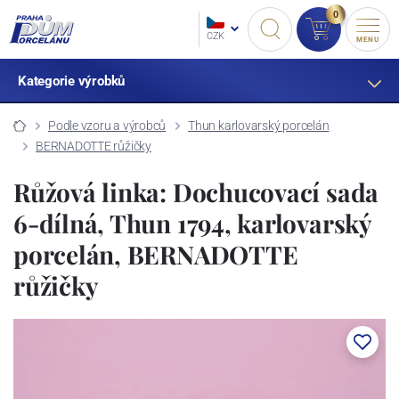
0
CZK
MENU
Kategorie výrobků
Podle vzoru a výrobců
Thun karlovarský porcelán
BERNADOTTE růžičky
Růžová linka: Dochucovací sada
6-dílná, Thun 1794, karlovarský
porcelán, BERNADOTTE
růžičky