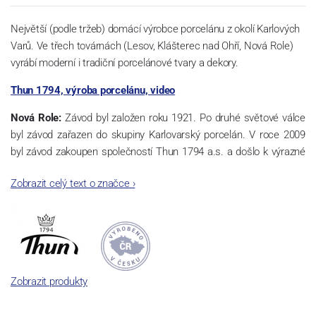
Největší (podle tržeb) domácí výrobce porcelánu z okolí Karlových
Varů. Ve třech továrnách (Lesov, Klášterec nad Ohří, Nová Role)
vyrábí moderní i tradiční porcelánové tvary a dekory.
Thun 1794, výroba porcelánu, video
Nová Role:
Závod byl založen roku 1921. Po druhé světové válce
byl závod zařazen do skupiny Karlovarský porcelán. V roce 2009
byl závod zakoupen společností Thun 1794 a.s. a došlo k výrazné
změně výrobní náplně. Nová Role se zároveň stala sídlem celé
Zobrazit celý text o značce
›
společnosti a v jejím areálu jsou umístěny i provoz servis a výroba
sítotisku. Thun 1794 a.s. zakoupila i práva k ochranným známkám
a ve své výrobě navazuje na více jak 220-letou tradici výroby
porcelánu. Kapacita tohoto závodu je 3.500 - 4.000 tun ročně,
závod je vybaven moderními technologickými zařízeními -
isostatické lisy, tlakové lití, glazovací komplex, rychlovýpalná pec,
Zobrazit produkty
komorová pec, vtavná dekorační pec. Závod nabízí své výrobky jak
v bílém, tak v dekorovaném provedení.