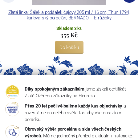
Zlatá linka: Šálek a podšálek čajový 205 ml / 16 cm, Thun 1794,
karlovarský porcelán, BERNADOTTE růžičky
Skladem 3 ks
355 Kč
Do košíku
Díky spokojeným zákazníkům
jsme získali certifikát
Zlaté Ověřeno zákazníky na Heureka.
Přes 20 let pečlivě balíme každý kus objednávky
a
rozesíláme do celého světa tak, aby vše dorazilo v
pořádku.
Obrovský výběr porcelánu a skla všech českých
výrobců.
Máme jedinečný přehled o aktuální i historické