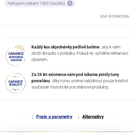
Nákupem získáte 1360 Cibuláků
Kód: th5396055ds
Každý kus objednávky pečlivě balíme
, aby k vám
zboží dorazilo v pořádku. Pokud ne, vyřídíme reklamaci
obratem.
Za 26 let existence nám pod rukama prošly tuny
porcelánu
, díky tomu umíme nabídnout pouze kvalitní
současné i historické porcelánové produkty.
Popis a parametry
Alternativy