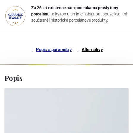
Za 26 let existence nám pod rukama prošly tuny
porcelánu
, díky tomu umíme nabídnout pouze kvalitní
současné i historické porcelánové produkty.
Popis a parametry
Alternativy
Popis