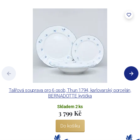
vybaven zařízením na výrobu tlakového lití, moderními komorovými
pecemi a vtavnou dekorační pecí. Závod je schopen dekorovat své
výrobky pomocí klasických dekoračních technik.
Concordia Lesov používá ochrannou známku LC a Thun Hotel &
Restaurant.
Talířová souprava pro 6 osob, Thun 1794, karlovarský porcelán,
BERNADOTTE kytička
Skladem 2 ks
3 799 Kč
Do košíku