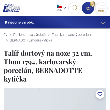
0
CZK
MENU
Kategorie výrobků
Podle vzoru a výrobců
Thun karlovarský porcelán
BERNADOTTE modrá kytička
Talíř dortový na noze 32 cm,
Thun 1794, karlovarský
porcelán, BERNADOTTE
kytička