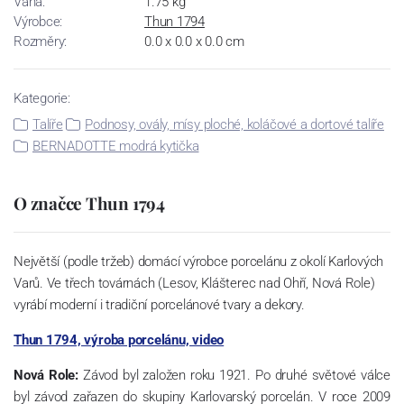
Váha:
1.75 kg
Výrobce:
Thun 1794
Rozměry:
0.0 x 0.0 x 0.0 cm
Kategorie:
Talíře
Podnosy, ovály, mísy ploché, koláčové a dortové talíře
BERNADOTTE modrá kytička
O značce Thun 1794
Největší (podle tržeb) domácí výrobce porcelánu z okolí Karlových
Varů. Ve třech továrnách (Lesov, Klášterec nad Ohří, Nová Role)
vyrábí moderní i tradiční porcelánové tvary a dekory.
Thun 1794, výroba porcelánu, video
Nová Role:
Závod byl založen roku 1921. Po druhé světové válce
byl závod zařazen do skupiny Karlovarský porcelán. V roce 2009