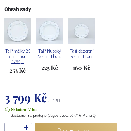
Obsah sady
Talíř mělký 25
Talíř hluboký
Talíř dezertní
cm, Thun
23 cm, Thun…
19 cm, Thun…
1794,…
225 Kč
160 Kč
253 Kč
3 799 Kč
s DPH
Skladem 2 ks
dostupné i na prodejně (Jugoslávská 567/16, Praha 2)