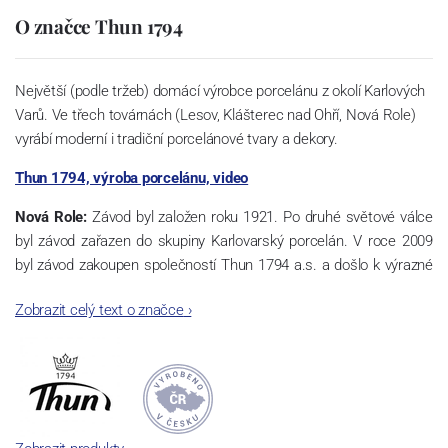
O značce Thun 1794
Největší (podle tržeb) domácí výrobce porcelánu z okolí Karlových
Varů. Ve třech továrnách (Lesov, Klášterec nad Ohří, Nová Role)
vyrábí moderní i tradiční porcelánové tvary a dekory.
Thun 1794, výroba porcelánu, video
Nová Role:
Závod byl založen roku 1921. Po druhé světové válce
byl závod zařazen do skupiny Karlovarský porcelán. V roce 2009
byl závod zakoupen společností Thun 1794 a.s. a došlo k výrazné
změně výrobní náplně. Nová Role se zároveň stala sídlem celé
Zobrazit celý text o značce
›
společnosti a v jejím areálu jsou umístěny i provoz servis a výroba
sítotisku. Thun 1794 a.s. zakoupila i práva k ochranným známkám
a ve své výrobě navazuje na více jak 220-letou tradici výroby
porcelánu. Kapacita tohoto závodu je 3.500 - 4.000 tun ročně,
závod je vybaven moderními technologickými zařízeními -
isostatické lisy, tlakové lití, glazovací komplex, rychlovýpalná pec,