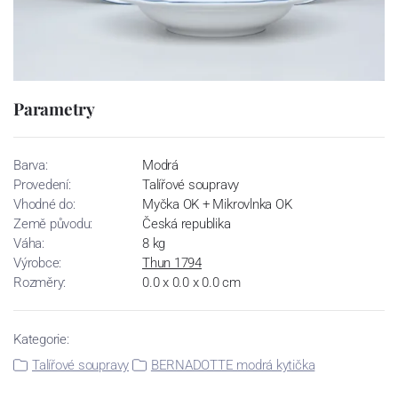
Parametry
Barva:
Modrá
Provedení:
Talířové soupravy
Vhodné do:
Myčka OK + Mikrovlnka OK
Země původu:
Česká republika
Váha:
8 kg
Výrobce:
Thun 1794
Rozměry:
0.0 x 0.0 x 0.0 cm
Kategorie:
Talířové soupravy
BERNADOTTE modrá kytička