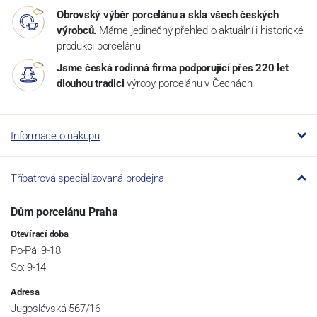
Obrovský výběr porcelánu a skla všech českých
výrobců.
Máme jedinečný přehled o aktuální i historické
produkci porcelánu
Jsme česká rodinná firma podporující přes 220 let
dlouhou tradici
výroby porcelánu v Čechách.
Informace o nákupu
Třípatrová specializovaná prodejna
Dům porcelánu Praha
Otevírací doba
Po-Pá: 9-18
So: 9-14
Adresa
Jugoslávská 567/16