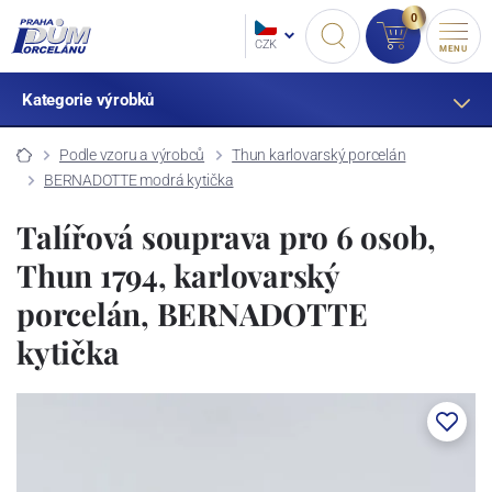
0
CZK
MENU
Kategorie výrobků
Podle vzoru a výrobců
Thun karlovarský porcelán
BERNADOTTE modrá kytička
Talířová souprava pro 6 osob,
Thun 1794, karlovarský
porcelán, BERNADOTTE
kytička