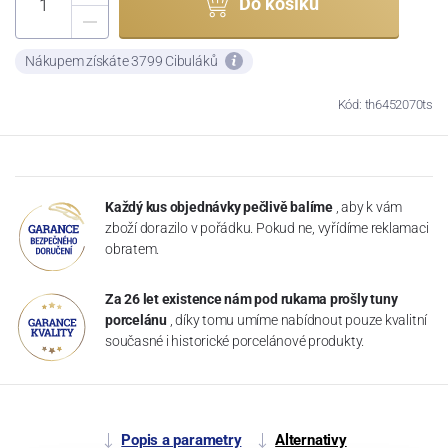
Do košíku
Nákupem získáte 3799 Cibuláků
Kód: th6452070ts
Každý kus objednávky pečlivě balíme
, aby k vám
zboží dorazilo v pořádku. Pokud ne, vyřídíme reklamaci
obratem.
Za 26 let existence nám pod rukama prošly tuny
porcelánu
, díky tomu umíme nabídnout pouze kvalitní
současné i historické porcelánové produkty.
Popis a parametry
Alternativy