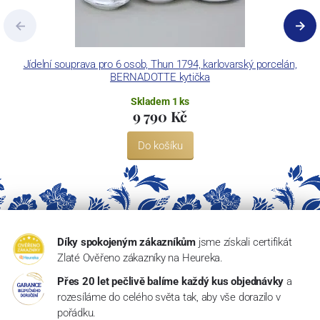
Jídelní souprava pro 6 osob, Thun 1794, karlovarský porcelán,
BERNADOTTE kytička
Skladem 1 ks
9 790 Kč
Do košíku
Díky spokojeným zákazníkům
jsme získali certifikát
Zlaté Ověřeno zákazníky na Heureka.
Přes 20 let pečlivě balíme každý kus objednávky
a
rozesíláme do celého světa tak, aby vše dorazilo v
pořádku.