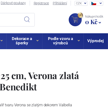
Dárkové poukazy
Registrace
Přihlášení
CZK
0
Nákupní košík
0 Kč
Dekorace a
Podle vzoru a
Výprodej
šperky
výrobců
 25 cm, Verona zlatá
. Benedikt
alíř tvaru Verona se zlatým dekorem Valbella