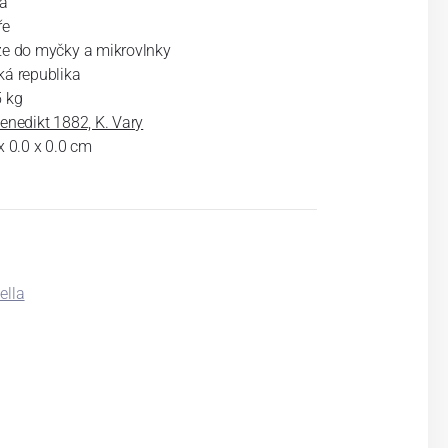
tá
ře
ze do myčky a mikrovlnky
ká republika
5 kg
enedikt 1882, K. Vary
x 0.0 x 0.0 cm
ella