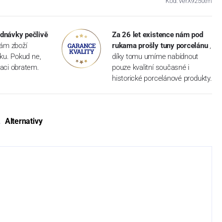
Kód: verX9250tm
dnávky pečlivě
Za 26 let existence nám pod
vám zboží
rukama prošly tuny porcelánu
,
dku. Pokud ne,
díky tomu umíme nabídnout
aci obratem.
pouze kvalitní současné i
historické porcelánové produkty.
Alternativy