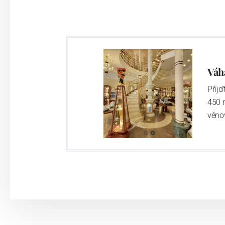
různých zemí, všechny tři máme jedno 
třeba 
Váh
Přij
450 
věno