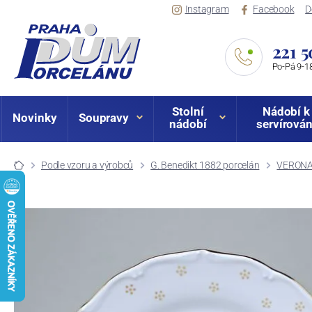
Instagram
Facebook
D
221 5
Po-Pá 9-18
Stolní
Nádobí k
Novinky
Soupravy
nádobí
servírován
Podle vzoru a výrobců
G. Benedikt 1882 porcelán
VERONA 