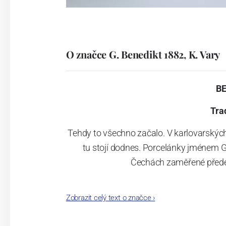
O značce G. Benedikt 1882, K. Vary
B
Tra
Tehdy to všechno začalo. V karlovarskýc
tu stojí dodnes. Porcelánky jménem G
Čechách zaměřené přede
Zobrazit celý text o značce
›
Jak čas plynul, našla porcelánka šikovn
se značkami Lilien Austria a Suisse La