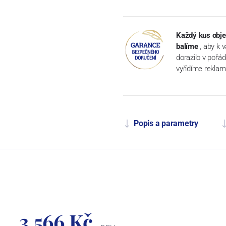
Každý kus obje
balíme
, aby k 
dorazilo v pořá
vyřídíme reklam
Popis a parametry
3 566 Kč