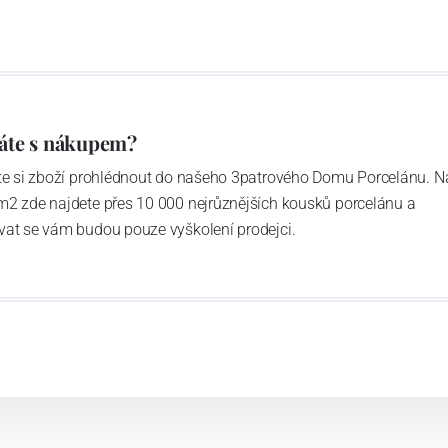
společné: mimořádně odolný porcelán, se kterým není
jednat v rukavičkách.
áte s nákupem?
ďte si zboží prohlédnout do našeho 3patrového Domu Porcelánu. N
m2 zde najdete přes 10 000 nejrůznějších kousků porcelánu a
vat se vám budou pouze vyškolení prodejci.