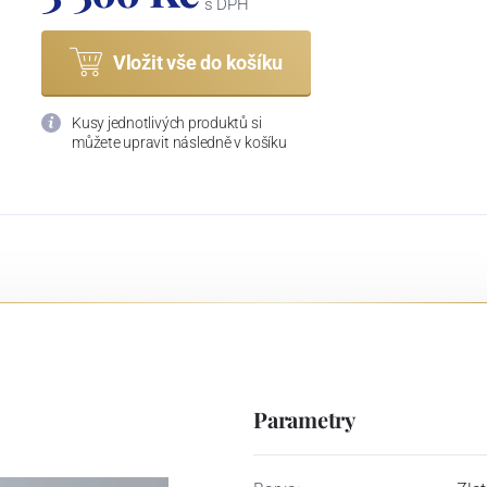
s DPH
Vložit vše do košíku
Kusy jednotlivých produktů si
můžete upravit následně v košíku
Parametry