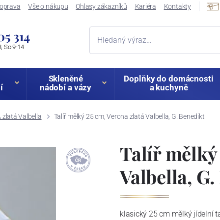
oprava
Vše o nákupu
Ohlasy zákazníků
Kariéra
Kontakty
05 314
, So 9-14
Skleněné
Doplňky do domácnosti
í
nádobí a vázy
a kuchyně
zlatá Valbella
Talíř mělký 25 cm, Verona zlatá Valbella, G. Benedikt
Talíř mělký
Valbella, G
klasický 25 cm mělký jídelní t