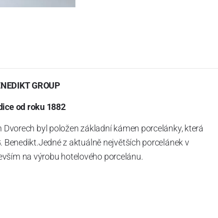
ENEDIKT GROUP
dice od roku 1882
h Dvorech byl položen základní kámen porcelánky, která
. Benedikt.Jedné z aktuálně největších porcelánek v
vším na výrobu hotelového porcelánu.
é kolegy – spojence v Rakousku a Švýcarsku. A tak dnes
ngenthal tvoříme společnost „G. Benedikt Group“. Ač z