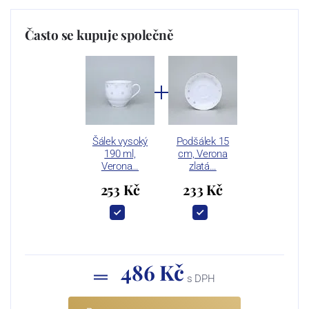
Často se kupuje společně
Šálek vysoký
Podšálek 15
190 ml,
cm, Verona
Verona…
zlatá…
253 Kč
233 Kč
486 Kč
s DPH