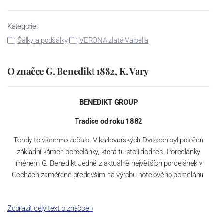
Kategorie:
Šálky a podšálky
VERONA zlatá Valbella
O značce G. Benedikt 1882, K. Vary
BENEDIKT GROUP
Tradice od roku 1882
Tehdy to všechno začalo. V karlovarských Dvorech byl položen
základní kámen porcelánky, která tu stojí dodnes. Porcelánky
jménem G. Benedikt.Jedné z aktuálně největších porcelánek v
Čechách zaměřené především na výrobu hotelového porcelánu.
Zobrazit celý text o značce
›
Jak čas plynul, našla porcelánka šikovné kolegy – spojence v