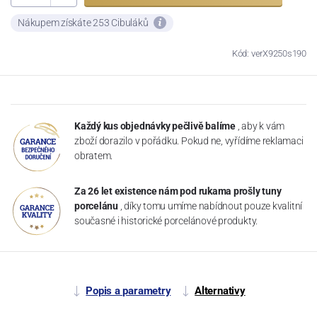
Nákupem získáte 253 Cibuláků
Kód: verX9250s190
Každý kus objednávky pečlivě balíme
, aby k vám
zboží dorazilo v pořádku. Pokud ne, vyřídíme reklamaci
obratem.
Za 26 let existence nám pod rukama prošly tuny
porcelánu
, díky tomu umíme nabídnout pouze kvalitní
současné i historické porcelánové produkty.
Popis a parametry
Alternativy