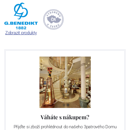
Rakousku a Švýcarsku. A tak dnes se značkami Lilien Austria a
Suisse Langenthal tvoříme společnost „G. Benedikt Group“. Ač z
různých zemí, všechny tři máme jedno společné: mimořádně
odolný porcelán, se kterým není třeba jednat v rukavičkách.
Zobrazit produkty
Váháte s nákupem?
Přijďte si zboží prohlédnout do našeho 3patrového Domu