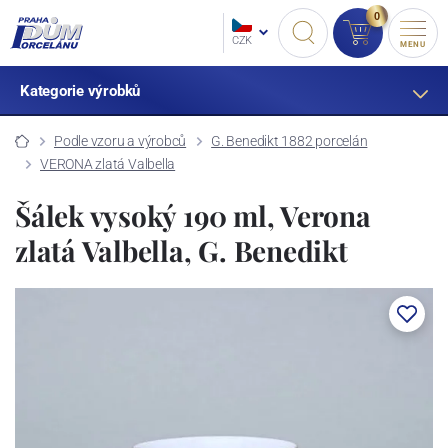
0
CZK
MENU
Kategorie výrobků
Podle vzoru a výrobců
G. Benedikt 1882 porcelán
VERONA zlatá Valbella
Šálek vysoký 190 ml, Verona
zlatá Valbella, G. Benedikt