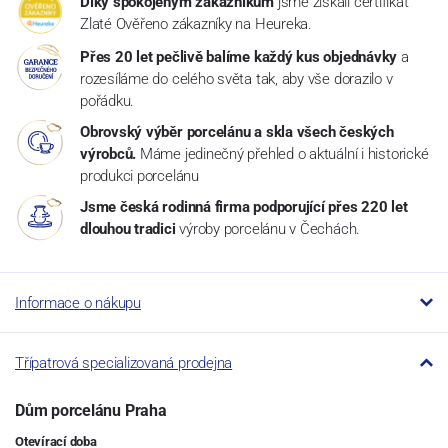
Díky spokojeným zákazníkům
jsme získali certifikát
Zlaté Ověřeno zákazníky na Heureka.
Přes 20 let pečlivě balíme každý kus objednávky
a
rozesíláme do celého světa tak, aby vše dorazilo v
pořádku.
Obrovský výběr porcelánu a skla všech českých
výrobců.
Máme jedinečný přehled o aktuální i historické
produkci porcelánu
Jsme česká rodinná firma podporující přes 220 let
dlouhou tradici
výroby porcelánu v Čechách.
Informace o nákupu
Třípatrová specializovaná prodejna
Dům porcelánu Praha
Otevírací doba