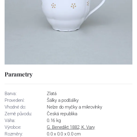
Parametry
Barva:
Zlatá
Provedení:
Šálky a podšálky
Vhodné do:
Nelze do myčky a mikrovlnky
Země původu:
Česká republika
Váha:
0.16 kg
Výrobce:
G. Benedikt 1882, K. Vary
Rozměry:
0.0 x 0.0 x 0.0 cm