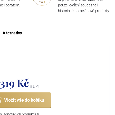
aci obratem.
pouze kvalitní současné i
historické porcelánové produkty.
Alternativy
 319 Kč
s DPH
Vložit vše do košíku
y jednotlivých produktů si