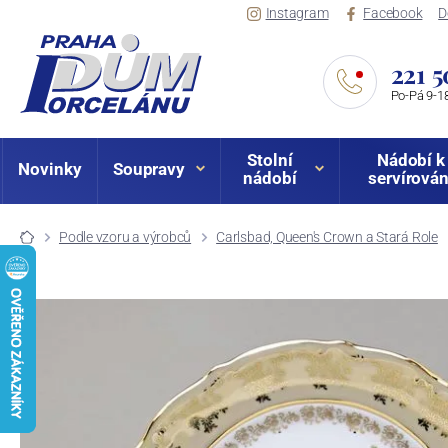
Instagram
Facebook
D
221 5
Po-Pá 9-18
Stolní
Nádobí k
Novinky
Soupravy
nádobí
servírován
Podle vzoru a výrobců
Carlsbad, Queen's Crown a Stará Role