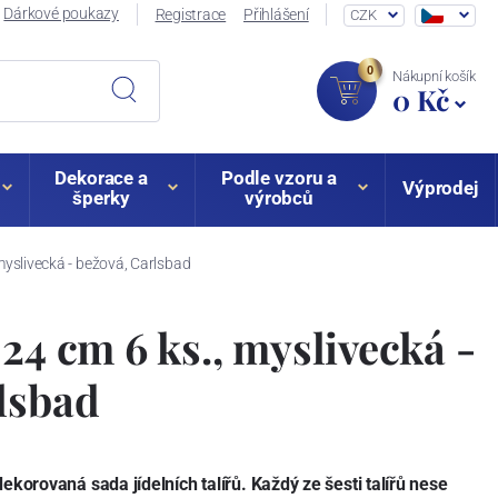
Dárkové poukazy
Registrace
Přihlášení
CZK
0
Nákupní košík
0 Kč
Dekorace a
Podle vzoru a
Výprodej
šperky
výrobců
 myslivecká - bežová, Carlsbad
 24 cm 6 ks., myslivecká -
lsbad
ekorovaná sada jídelních talířů. Každý ze šesti talířů nese