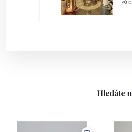
věno
Hledáte n