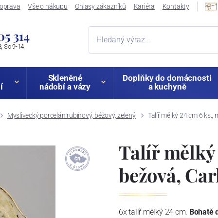
oprava
Vše o nákupu
Ohlasy zákazníků
Kariéra
Kontakty
05 314
, So 9-14
Skleněné
Doplňky do domácnosti
í
nádobí a vázy
a kuchyně
Myslivecký porcelán rubínový, béžový, zelený
Talíř mělký 24 cm 6 ks.,
Talíř mělký
bežová, Car
6x talíř mělký 24 cm.
Bohatě d