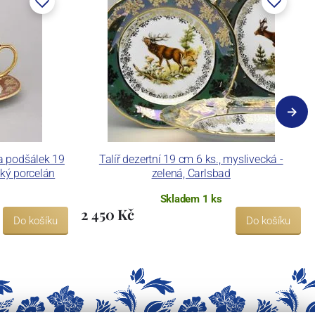
a podšálek 19
Talíř dezertní 19 cm 6 ks., myslivecká -
ský porcelán
zelená, Carlsbad
Skladem 1 ks
2 450 Kč
Do košíku
Do košíku