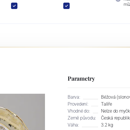
můž
Parametry
Barva:
Béžová (slonov
Provedení:
Talíře
Vhodné do:
Nelze do myčk
Země původu:
Česká republi
Váha:
3.2 kg