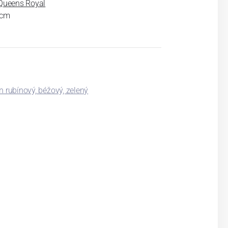
Queens Royal
 cm
n rubínový, béžový, zelený