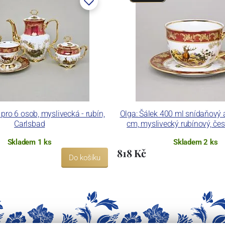
ro 6 osob, myslivecká - rubín,
Olga: Šálek 400 ml snídaňový 
Carlsbad
cm, myslivecký rubínový, če
Skladem 1 ks
Skladem 2 ks
818 Kč
Do košíku