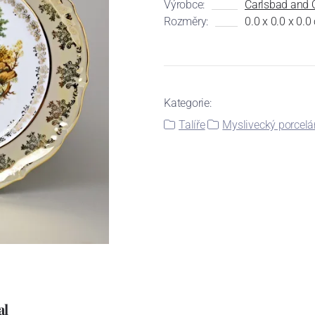
Výrobce:
Carlsbad and 
Rozměry:
0.0 x 0.0 x 0.0
Kategorie:
Talíře
Myslivecký porcelá
al