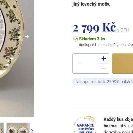
jiný lovecký motiv.
2 799 Kč
s DPH
Skladem 3 ks
dostupné i na prodejně (Jugosláv
Nákupem získáte 2799 Cibulák
Každý kus obje
balíme
, aby k 
dorazilo v pořá