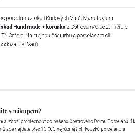
o porcelánu z okolí Karlových Varů. Manufaktura
rlsbad Hand made + korunka
z Ostrova n/O se zaměřuje
Tři Grácie. Na stejnou část trhu s porcelánem cílí i
odova u K. Varů.
áte s nákupem?
ďte si zboží prohlédnout do našeho 3patrového Domu Porcelánu. N
m2 zde najdete přes 10 000 nejrůznějších kousků porcelánu a