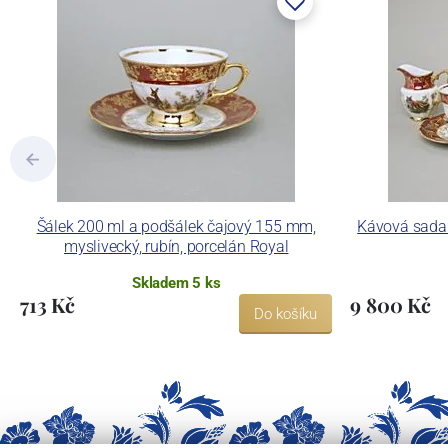
Šálek 200 ml a podšálek čajový 155 mm,
Kávová sada p
myslivecký, rubín, porcelán Royal
Skladem 5 ks
713 Kč
9 800 Kč
Do košíku