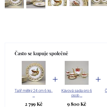
Často se kupuje společně
Talíř mělký 24 cm 6 ks.,
Kávová sada pro 6
Č
…
osob,…
2 799 Kč
9 800 Kč