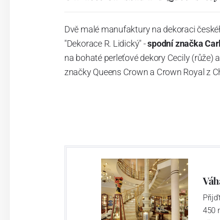
Dvě malé manufaktury na dekoraci českéh
"Dekorace R. Lidický" -
spodní značka Ca
na bohaté perleťové dekory Cecily (růže) a 
značky Queens Crown a Crown Royal z Ch
Váh
Přij
450 