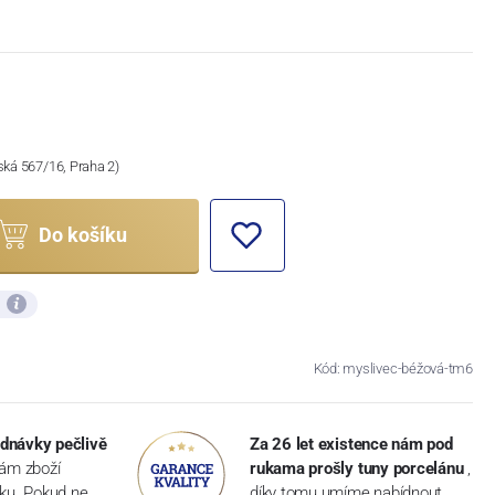
ská 567/16, Praha 2)
Do košíku
ů
Kód: myslivec-béžová-tm6
dnávky pečlivě
Za 26 let existence nám pod
vám zboží
rukama prošly tuny porcelánu
,
dku. Pokud ne,
díky tomu umíme nabídnout