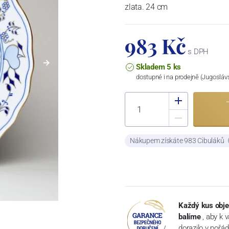
zlata. 24 cm
983 Kč
s DPH
Skladem 5 ks
dostupné i na prodejně (Jugosláv
Nákupem získáte 983 Cibuláků
Každý kus obje
balíme
, aby k 
dorazilo v pořá