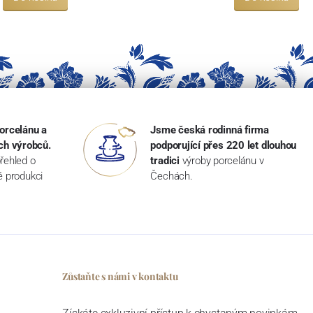
orcelánu a
Jsme česká rodinná firma
ch výrobců.
podporující přes 220 let dlouhou
řehled o
tradici
výroby porcelánu v
ké produkci
Čechách.
Zůstaňte s námi v kontaktu