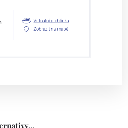
Virtuální prohlídka
a
Zobrazit na mapě
rnativy...