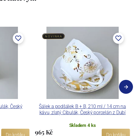
NOVINKA
ulák, Český
Šálek a podšálek B + B, 210 ml / 14 cm na
kávu, zlatý Cibulák, Český porcelán z Dubí
Skladem 4 ks
965 Kč
Do košíku
Do košíku