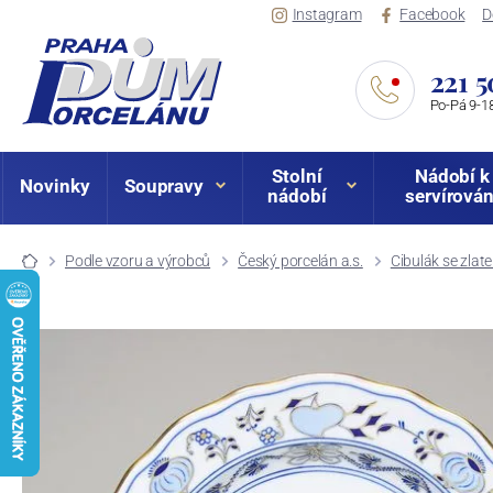
Instagram
Facebook
D
221 5
Po-Pá 9-18
Stolní
Nádobí k
Novinky
Soupravy
nádobí
servírován
Podle vzoru a výrobců
Český porcelán a.s.
Cibulák se zlat