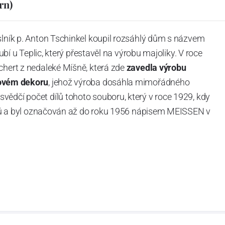
rn)
slník p. Anton Tschinkel koupil rozsáhlý dům s názvem
Dubí u Teplic, který přestavěl na výrobu majoliky. V roce
chert z nedaleké Míšně, která zde
zavedla výrobu
ovém dekoru
, jehož výroba dosáhla mimořádného
vědčí počet dílů tohoto souboru, který v roce 1929, kdy
tvarů a byl označován až do roku 1956 nápisem MEISSEN v
ázev
Český porcelán
a počet jeho dílů v cibulovém
u garantovány Asociací sklářského a keramického
obek
“.