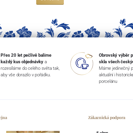
Přes 20 let pečlivě balíme
Obrovský výběr p
každý kus objednávky
a
skla všech český
rozesíláme do celého světa tak,
Máme jedinečný p
aby vše dorazilo v pořádku.
aktuální i historic
porcelánu
ejna
Zákaznická podpora
E-shop