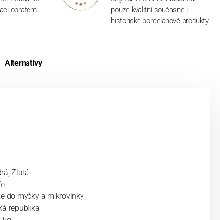
aci obratem.
pouze kvalitní současné i
historické porcelánové produkty.
Alternativy
rá, Zlatá
ře
ze do myčky a mikrovlnky
ká republika
5 kg