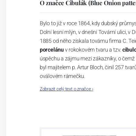
O značce Cibulák (Blue Onion patte
Bylo to již v roce 1864, kdy dubský průmy
Dolní lesní mlýn, v dnešní Tovární ulici, v 
1885 od něho získala továrnu firma C. Tei
porcelánu
v rokokovém tvaru a tzv.
cibul
úspěchu a zájmu mezi zákazníky, o čemž s
byl majitelem p. Artur Bloch, činil 257 
oválovém rámečku.
Zobrazit celý text o značce
›
Dnes, kdy čtete tento úvod, nese firma n
provedení je 850 tvarů. Tyto výrobky jso
průmyslu České republiky jako „
Český výr
Výroba cibuláku na videu