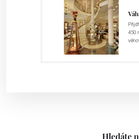
Váh
Přij
450 
věno
Hledáte n