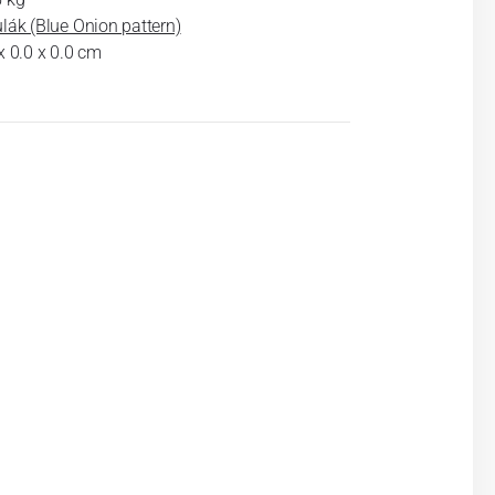
lák (Blue Onion pattern)
x 0.0 x 0.0 cm