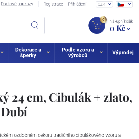
Dárkové poukazy
Registrace
Přihlášení
CZK
0
Nákupní košík
0 Kč
Dekorace a
Podle vzoru a
Výprodej
šperky
výrobců
ký 24 cm, Cibulák + zlato,
z Dubí
ypickém ozdobném dekoru tradičního cibulákového vzoru a