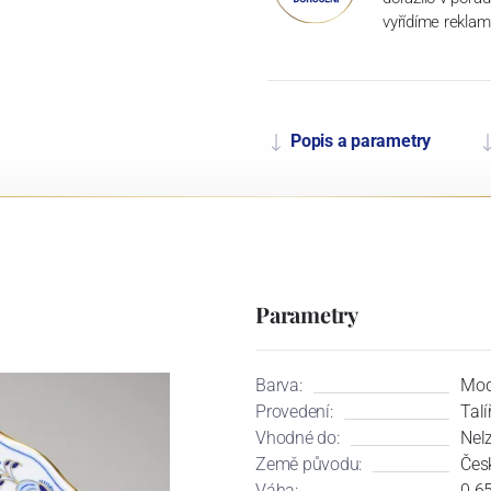
vyřídíme reklam
Popis a parametry
Parametry
Barva:
Mod
Provedení:
Talí
Vhodné do:
Nel
Země původu:
Čes
Váha:
0.6