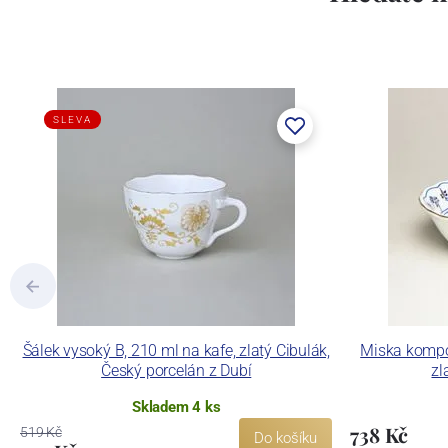
SLEVA
Šálek vysoký B, 210 ml na kafe, zlatý Cibulák,
Miska kompo
Český porcelán z Dubí
zl
Skladem 4 ks
738 Kč
519 Kč
Do košíku