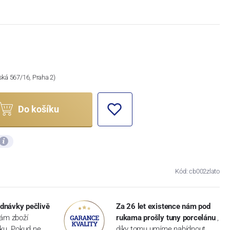
ská 567/16, Praha 2)
Do košíku
Kód: cb002zlato
dnávky pečlivě
Za 26 let existence nám pod
vám zboží
rukama prošly tuny porcelánu
,
dku. Pokud ne,
díky tomu umíme nabídnout