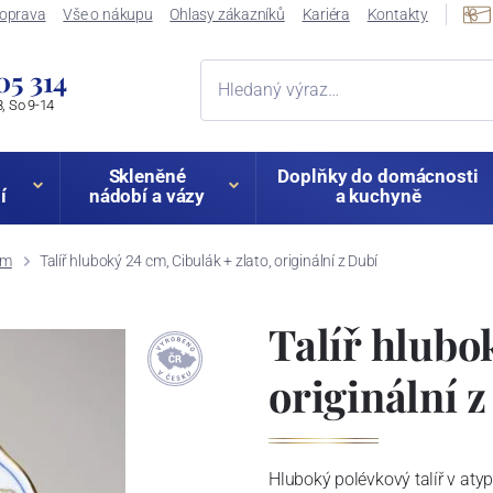
oprava
Vše o nákupu
Ohlasy zákazníků
Kariéra
Kontakty
05 314
, So 9-14
Skleněné
Doplňky do domácnosti
í
nádobí a vázy
a kuchyně
em
Talíř hluboký 24 cm, Cibulák + zlato, originální z Dubí
Talíř hlubo
originální 
Hluboký polévkový talíř v at