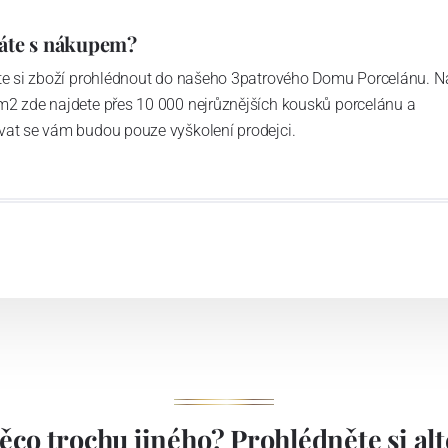
áte s nákupem?
ďte si zboží prohlédnout do našeho 3patrového Domu Porcelánu. N
m2 zde najdete přes 10 000 nejrůznějších kousků porcelánu a
vat se vám budou pouze vyškolení prodejci.
ěco trochu jiného? Prohlédněte si alte