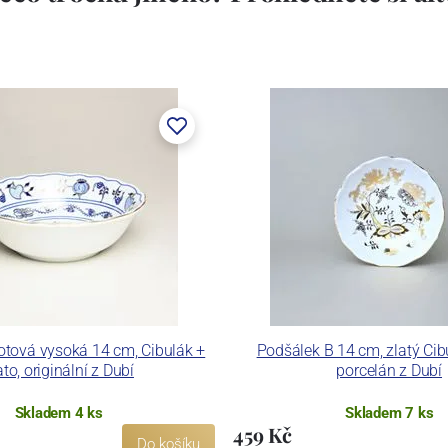
tová vysoká 14 cm, Cibulák +
Podšálek B 14 cm, zlatý Cib
ato, originální z Dubí
porcelán z Dubí
Skladem 4 ks
Skladem 7 ks
459 Kč
Do košíku