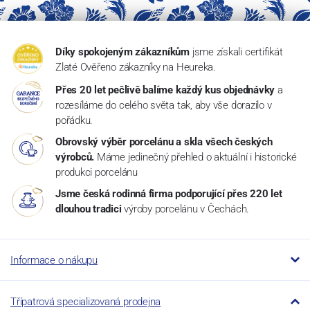
Díky spokojeným zákazníkům
jsme získali certifikát
Zlaté Ověřeno zákazníky na Heureka.
Přes 20 let pečlivě balíme každý kus objednávky
a
rozesíláme do celého světa tak, aby vše dorazilo v
pořádku.
Obrovský výběr porcelánu a skla všech českých
výrobců.
Máme jedinečný přehled o aktuální i historické
produkci porcelánu
Jsme česká rodinná firma podporující přes 220 let
dlouhou tradici
výroby porcelánu v Čechách.
Informace o nákupu
Třípatrová specializovaná prodejna