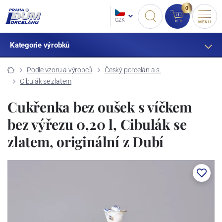
0
CZK
MENU
Kategorie výrobků
Podle vzoru a výrobců
Český porcelán a.s.
Cibulák se zlatem
Cukřenka bez oušek s víčkem
bez výřezu 0,20 l, Cibulák se
zlatem, originální z Dubí