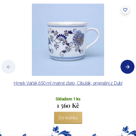
Hrnek Vařák 650 ml matné zlato, Cibulák, originální z Dubí
Ko
Skladem 1 ks
1 560 Kč
Do košíku