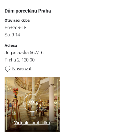
Dům porcelánu Praha
Otevírací doba
Po-Pá: 9-18
So: 9-14
Adresa
Jugoslávská 567/16
Praha 2, 120 00
Navigovat