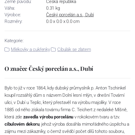
Země původu:
Česká republika
Váha:
0.31 kg
Výrobce:
Český porcelán a.s., Dubí
Rozměry:
0.0 x 0.0 x 0.0 cm
Kategorie:
Mlékovky a cukřenky
Cibulák se zlatem
O značce Český porcelán a.s., Dubí
Bylo to již v roce 1864, kdy dubský průmyslník p. Anton Tschinkel
koupil rozsáhlý dům s názvem Dolní lesní mlýn, v dnešní Tovární
ulici, v Dubí u Teplic, který přestavěl na výrobu majoliky. V roce
1885 od něho získala továrnu firma C. Teichert z nedaleké Míšně,
která zde
zavedla výrobu porcelánu
v rokokovém tvaru a tzv.
cibulovém dekoru
, jehož výroba dosáhla mimořádného úspěchu a
zájmu mezi zákazníky, o čemž svědčí počet dílů tohoto souboru,