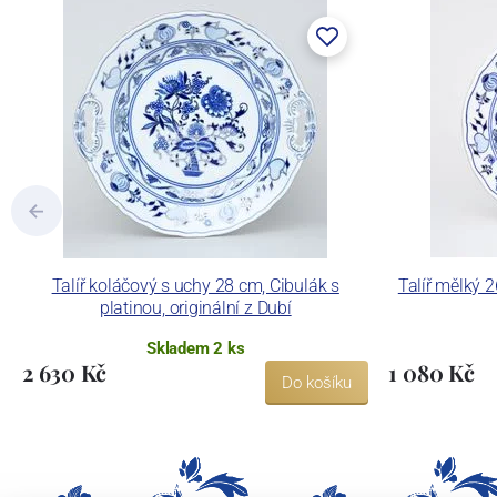
Talíř koláčový s uchy 28 cm, Cibulák s
Talíř mělký 2
platinou, originální z Dubí
Skladem 2 ks
2 630 Kč
1 080 Kč
Do košíku