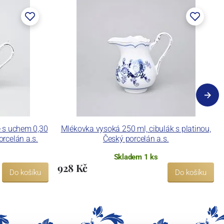
 s uchem 0,30
Mlékovka vysoká 250 ml, cibulák s platinou,
orcelán a.s.
Český porcelán a.s.
Skladem 1 ks
928 Kč
Do košíku
Do košíku