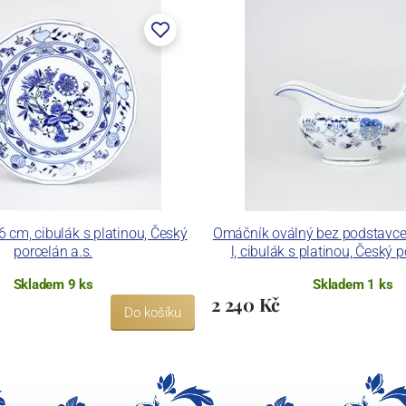
6 cm, cibulák s platinou, Český
Omáčník oválný bez podstavce
porcelán a.s.
l, cibulák s platinou, Český p
Skladem 9 ks
Skladem 1 ks
2 240 Kč
Do košíku