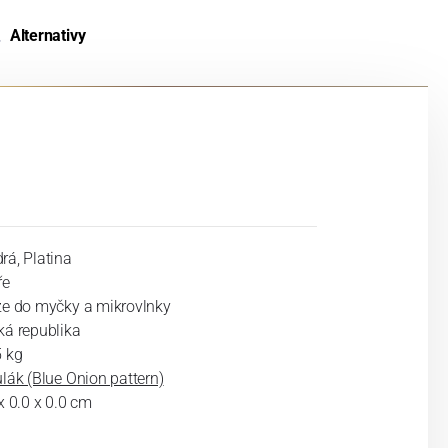
Alternativy
rá, Platina
ře
ze do myčky a mikrovlnky
ká republika
5 kg
lák (Blue Onion pattern)
x 0.0 x 0.0 cm