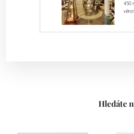
450 
věno
Hledáte n