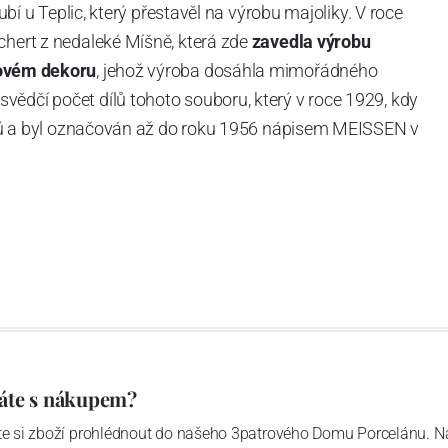
Dubí u Teplic, který přestavěl na výrobu majoliky. V roce
chert z nedaleké Míšně, která zde
zavedla výrobu
ovém dekoru
, jehož výroba dosáhla mimořádného
vědčí počet dílů tohoto souboru, který v roce 1929, kdy
tvarů a byl označován až do roku 1956 nápisem MEISSEN v
ázev
Český porcelán
a počet jeho dílů v cibulovém
u garantovány Asociací sklářského a keramického
obek
“.
áte s nákupem?
ďte si zboží prohlédnout do našeho 3patrového Domu Porcelánu. N