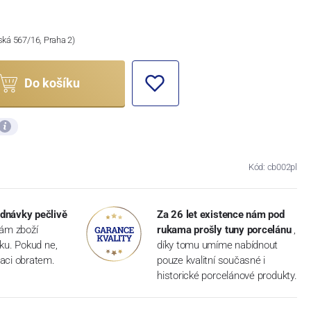
ská 567/16, Praha 2)
Do košíku
Kód: cb002pl
dnávky pečlivě
Za 26 let existence nám pod
vám zboží
rukama prošly tuny porcelánu
,
dku. Pokud ne,
díky tomu umíme nabídnout
aci obratem.
pouze kvalitní současné i
historické porcelánové produkty.