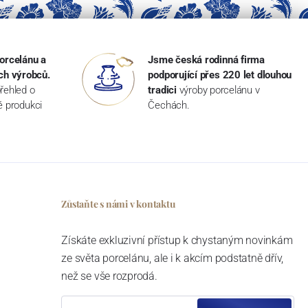
orcelánu a
Jsme česká rodinná firma
ch výrobců.
podporující přes 220 let dlouhou
řehled o
tradici
výroby porcelánu v
ké produkci
Čechách.
Zůstaňte s námi v kontaktu
Získáte exkluzivní přístup k chystaným novinkám
ze světa porcelánu, ale i k akcím podstatně dřív,
než se vše rozprodá.