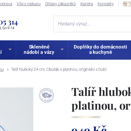
oprava
Vše o nákupu
Ohlasy zákazníků
Kariéra
Kontakty
05 314
, So 9-14
Skleněné
Doplňky do domácnosti
í
nádobí a vázy
a kuchyně
nou
Talíř hluboký 24 cm, Cibulák s platinou, originální z Dubí
Talíř hlubo
platinou, or
949 Kč