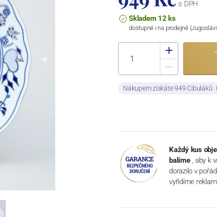
s DPH
Skladem 12 ks
dostupné i na prodejně (Jugosláv
Nákupem získáte 949 Cibuláků
Každý kus obje
balíme
, aby k 
dorazilo v pořá
vyřídíme reklam