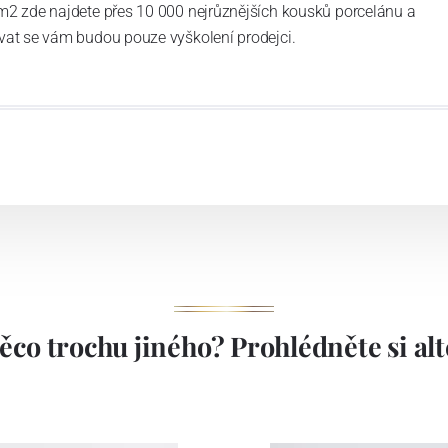
m2 zde najdete přes 10 000 nejrůznějších kousků porcelánu a
vat se vám budou pouze vyškolení prodejci.
ěco trochu jiného? Prohlédněte si alte