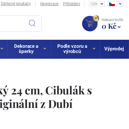
Dárkové poukazy
Registrace
Přihlášení
CZK
0
Nákupní košík
0 Kč
Dekorace a
Podle vzoru a
Výprodej
šperky
výrobců
ký 24 cm, Cibulák s
iginální z Dubí