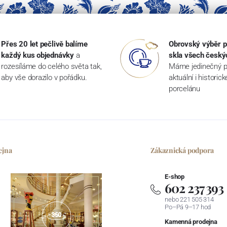
Přes 20 let pečlivě balíme
Obrovský výběr p
každý kus objednávky
a
skla všech český
rozesíláme do celého světa tak,
Máme jedinečný p
aby vše dorazilo v pořádku.
aktuální i historic
porcelánu
ejna
Zákaznická podpora
E-shop
602 237 393
nebo 221 505 314
Po–Pá 9–17 hod
Kamenná prodejna