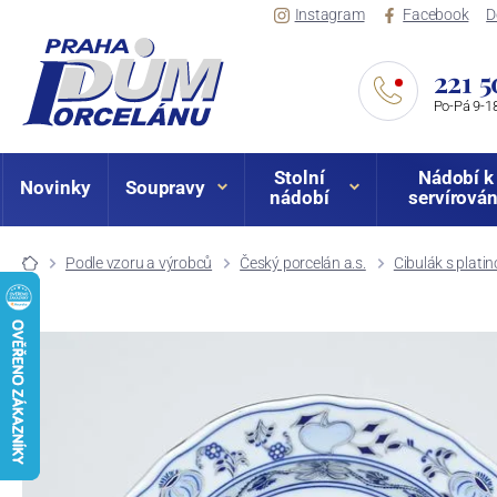
Instagram
Facebook
D
221 5
Po-Pá 9-18
Stolní
Nádobí k
Novinky
Soupravy
nádobí
servírován
Podle vzoru a výrobců
Český porcelán a.s.
Cibulák s plati