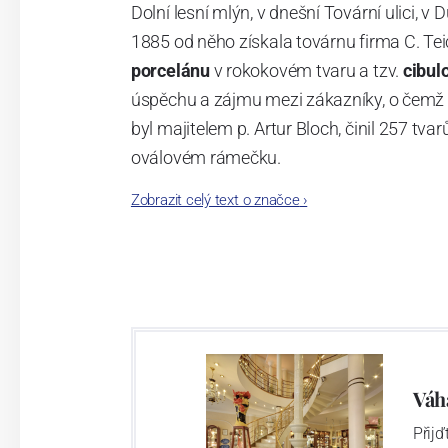
Dolní lesní mlýn, v dnešní Tovární ulici, v 
1885 od něho získala továrnu firma C. Tei
porcelánu
v rokokovém tvaru a tzv.
cibul
úspěchu a zájmu mezi zákazníky, o čemž s
byl majitelem p. Artur Bloch, činil 257 
oválovém rámečku.
Zobrazit celý text o značce
›
Dnes, kdy čtete tento úvod, nese firma n
provedení je 850 tvarů. Tyto výrobky jso
průmyslu České republiky jako „
Český výr
Výroba cibuláku na videu
Váh
Přij