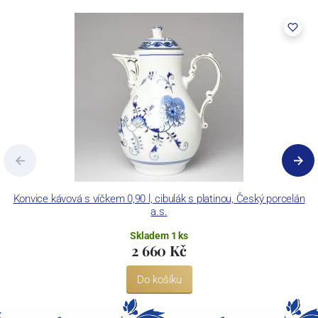
Konvice kávová s víčkem 0,90 l, cibulák s platinou, Český porcelán
a.s.
Skladem 1 ks
2 660 Kč
Do košíku