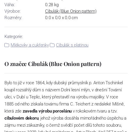
Váha:
0.28 kg
Výrobce:
Cibulák (Blue Onion pattern)
Rozměry:
0.0 x 0.0 x 0.0 cm
Kategorie:
Mlékovky a cukřenky
Cibulák s platinou
O značce Cibulák (Blue Onion pattern)
Bylo to již v roce 1864, kdy dubský průmyslník p. Anton Tschinkel
koupil rozsáhlý dům s názvem Dolní lesní mlýn, v dnešní Tovární
ulici, v Dubí u Teplic, který přestavěl na výrobu majoliky. V roce
1885 od něho získala továrnu firma C. Teichert z nedaleké Míšně,
která zde
zavedla výrobu porcelánu
v rokokovém tvaru a tzv.
cibulovém dekoru
, jehož výroba dosáhla mimořádného úspěchu a
zájmu mezi zákazníky, o čemž svědčí počet dílů tohoto souboru,