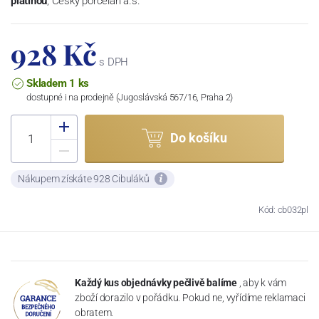
platinou
, Český porcelán a.s.
928 Kč
s DPH
Skladem 1 ks
dostupné i na prodejně (Jugoslávská 567/16, Praha 2)
Do košíku
Nákupem získáte 928 Cibuláků
Kód: cb032pl
Každý kus objednávky pečlivě balíme
, aby k vám
zboží dorazilo v pořádku. Pokud ne, vyřídíme reklamaci
obratem.