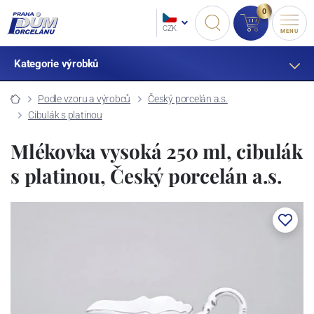
0
CZK
MENU
Kategorie výrobků
Podle vzoru a výrobců
Český porcelán a.s.
Cibulák s platinou
Mlékovka vysoká 250 ml, cibulák
s platinou, Český porcelán a.s.