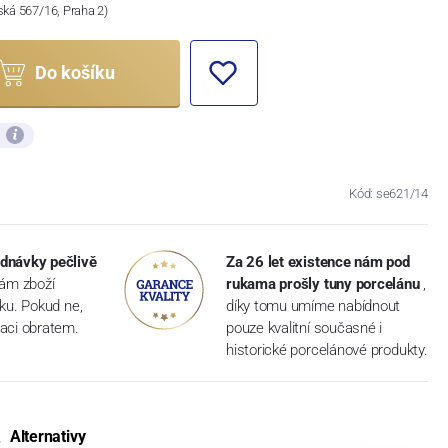
ská 567/16, Praha 2)
Do košíku
ů
Kód: se621/14
dnávky pečlivě
Za 26 let existence nám pod
vám zboží
rukama prošly tuny porcelánu
,
dku. Pokud ne,
díky tomu umíme nabídnout
aci obratem.
pouze kvalitní současné i
historické porcelánové produkty.
Alternativy