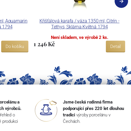
 ml, Aquamarin
Křišťálová karafa / váza 1350 ml, Citrín -
ná 1794
Tethys, Sklárna Květná 1794
Není skladem, ve výrobě 2 ks.
1 246 Kč
Do košíku
Detail
orcelánu a
Jsme česká rodinná firma
ch výrobců.
podporující přes 220 let dlouhou
řehled o
tradici
výroby porcelánu v
ké produkci
Čechách.