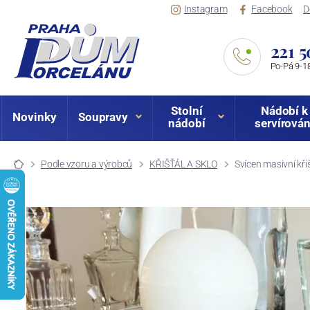
Instagram
Facebook
D
221 5
Po-Pá 9-18
Stolní
Nádobí k
Novinky
Soupravy
nádobí
servírován
Podle vzoru a výrobců
KŘIŠŤÁL A SKLO
Svícen masivní kři