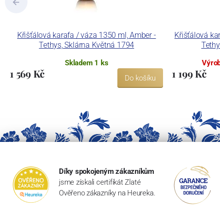
Křišťálová karafa / váza 1350 ml, Amber -
Křišťálová ka
Tethys, Sklárna Květná 1794
Tethy
Skladem 1 ks
Výrob
1 569 Kč
1 199 Kč
Do košíku
Díky spokojeným zákazníkům
jsme získali certifikát Zlaté
Ověřeno zákazníky na Heureka.