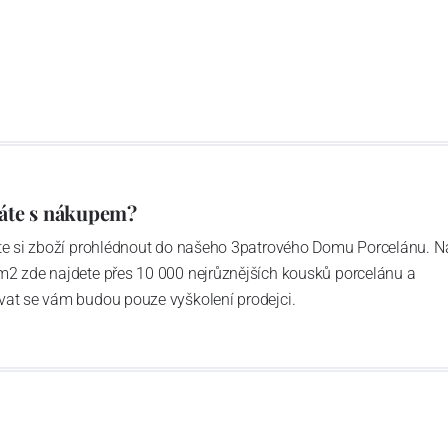
áte s nákupem?
ďte si zboží prohlédnout do našeho 3patrového Domu Porcelánu. N
m2 zde najdete přes 10 000 nejrůznějších kousků porcelánu a
vat se vám budou pouze vyškolení prodejci.