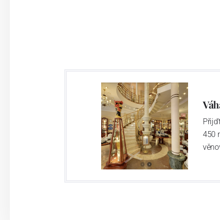
Váh
Přij
450 
věno