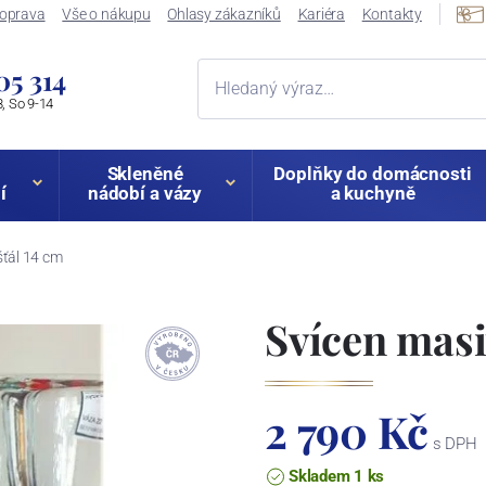
oprava
Vše o nákupu
Ohlasy zákazníků
Kariéra
Kontakty
05 314
, So 9-14
Skleněné
Doplňky do domácnosti
í
nádobí a vázy
a kuchyně
šťál 14 cm
Svícen masi
2 790 Kč
s DPH
Skladem 1 ks