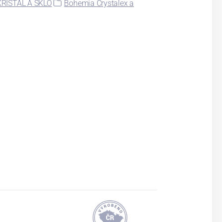
KŘIŠŤÁL A SKLO
Bohemia Crystalex a