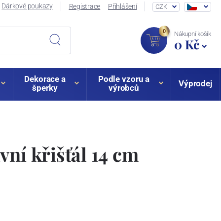
Dárkové poukazy
Registrace
Přihlášení
CZK
0
Nákupní košík
0 Kč
Dekorace a
Podle vzoru a
Výprodej
šperky
výrobců
vní křišťál 14 cm