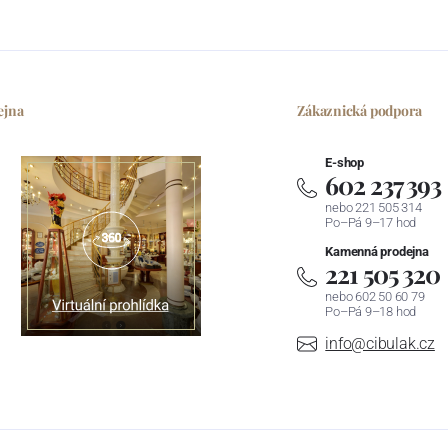
ejna
Zákaznická podpora
E-shop
602 237 393
nebo 221 505 314
Po–Pá 9–17 hod
Kamenná prodejna
221 505 320
nebo 602 50 60 79
Po–Pá 9–18 hod
info@cibulak.cz