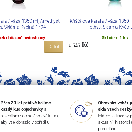
rafa / váza 1350 ml, Amethyst -
Křišťálová karafa / váza 1350
s, Sklárna Květná 1794
- Tethys, Sklárna Květ
ek dočasně nedostupný
Skladem 1 ks
1 525 Kč
Detail
Přes 20 let pečlivě balíme
Obrovský výběr p
každý kus objednávky
a
skla všech český
rozesíláme do celého světa tak,
Máme jedinečný p
aby vše dorazilo v pořádku.
aktuální i historic
porcelánu