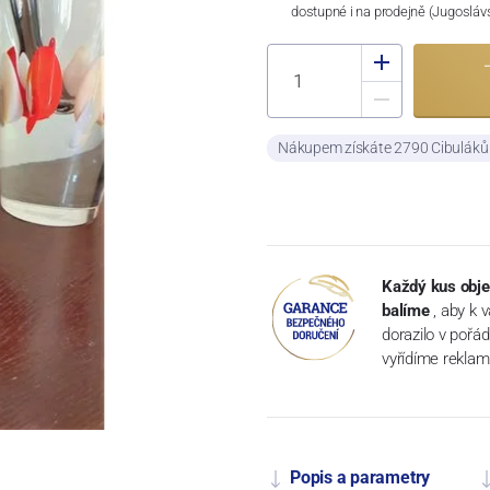
dostupné i na prodejně (Jugosláv
Nákupem získáte 2790 Cibulák
Každý kus obje
balíme
, aby k 
dorazilo v pořá
vyřídíme reklam
Popis a parametry