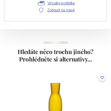
Virtuální prohlídka
nejmodernějšími prohlížečkami, které zaručují stabilní a vysokou
Zobrazit na mapě
kvalitu našich produktů.
Hledáte něco trochu jiného?
Prohlédněte si alternativy...