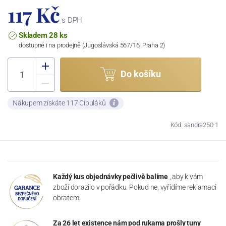
117 Kč
s DPH
Skladem 28 ks
dostupné i na prodejně (Jugoslávská 567/16, Praha 2)
Do košíku
Nákupem získáte 117 Cibuláků
Kód: sandra250-1
Každý kus objednávky pečlivě balíme
, aby k vám
zboží dorazilo v pořádku. Pokud ne, vyřídíme reklamaci
obratem.
Za 26 let existence nám pod rukama prošly tuny