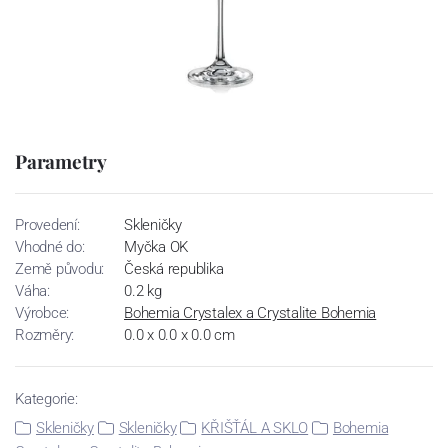
Parametry
Provedení:
Skleničky
Vhodné do:
Myčka OK
Země původu:
Česká republika
Váha:
0.2 kg
Výrobce:
Bohemia Crystalex a Crystalite Bohemia
Rozměry:
0.0 x 0.0 x 0.0 cm
Kategorie:
Skleničky
Skleničky
KŘIŠŤÁL A SKLO
Bohemia