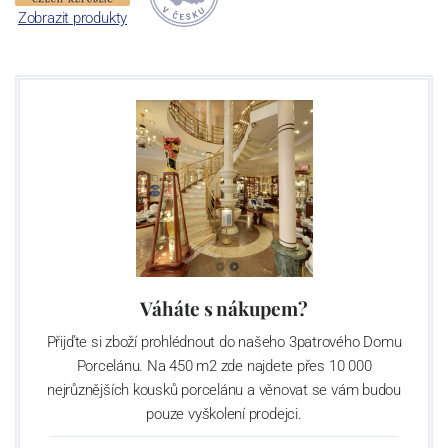
Sklárna Světlá nad Sázavou
Zobrazit produkty
V oblasti Světlé nad Sázavou se první zmínky o sklářské výrobě
datují již ke konci 16. století. Historie moderní sklárny začíná v r.
1967, kdy byla zahájena výstavba nového sklářského provozu.
Ruční výroba zde byla spuštěna v r.1970, automatická výroba pak
v r. 1975 - strojní foukání výrobků. V letech 1998 – 2000 byly
instalovány tavící agregáty a velké lisy umožňující výrobu předmětů
o velikosti do 45 cm, s maximální hmotností do 5 kg. V r. 2008 byla
výroba v továrně pod značkou Sklo Bohemia a.s. kvůli špatné
finanční situaci zastavena. Znovuotevření se sklárna dočkala
v říjnu r. 2009 pod novým jménem Crystalite Bohemia s. r. o.
s novým majitelem - podnikatelem Luborem Cervou. V
současnosti světelská sklárna provozuje 5 tavících agregátů s
Váháte s nákupem?
denní kapacitou utavení 145 tun skloviny, což představuje asi 55
Přijďte si zboží prohlédnout do našeho 3patrového Domu
milionů kusů strojně foukaných sklenic a odlivek a 11 milionu kusů
Porcelánu. Na 450 m2 zde najdete přes 10 000
dárkových předmětů ročně. V uplynulých letech firma výrazně
nejrůznějších kousků porcelánu a věnovat se vám budou
investovala do moderních výrobních technologií, nyní provozuje tři
pouze vyškolení prodejci.
vysoce výkonné linky na výrobu nápojového skla s denní kapacitou
kolem 150 tisíc kusů výrobků. Linky jsou vybaveny