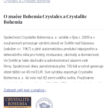
Crystalex a Crystalite Bohemia
O značce Bohemia Crystalex a Crystalite
Bohemia
Společnost Crystalite Bohemia a. s. vznikla v říjnu r. 2009 a v
současnosti provozuje výrobní závod ve Světlé nad Sázavou
(založen v r. 1967) s plně automatickou produkcí nápojového a
dekoračního skla pro hotely, restaurace, obchody a domácnosti.
Ve Světlé je také obchodní a administrativní zázemí celé
firmy. Společnost dnes zaměstnává přes 750 lidí a ročně generuje
obrat blížící se 45 mil EUR. Své výrobky exportuje Crystalite
Bohemia a. s. do více než 82 zemí celého světa. Používáme
ekologicky šetrnou sklovinu CRYSTALITE bez sloučenin olova. Má
perfektní lom světla a vysokou pevnost a životnost díky příměsi
Zobrazit celý text o značce
›
titanu. Lze ji bez hrozby zašednutí mýt v myčkách nádobí a to i při
velkém počtu cyklů.